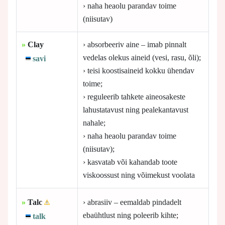
› naha heaolu parandav toime
(niisutav)
»
Clay
› absorbeeriv aine – imab pinnalt
vedelas olekus aineid (vesi, rasu, õli);
savi
› teisi koostisaineid kokku ühendav
toime;
› reguleerib tahkete aineosakeste
lahustatavust ning pealekantavust
nahale;
› naha heaolu parandav toime
(niisutav);
› kasvatab või kahandab toote
viskoossust ning võimekust voolata
»
Talc
› abrasiiv – eemaldab pindadelt
ebaühtlust ning poleerib kihte;
talk