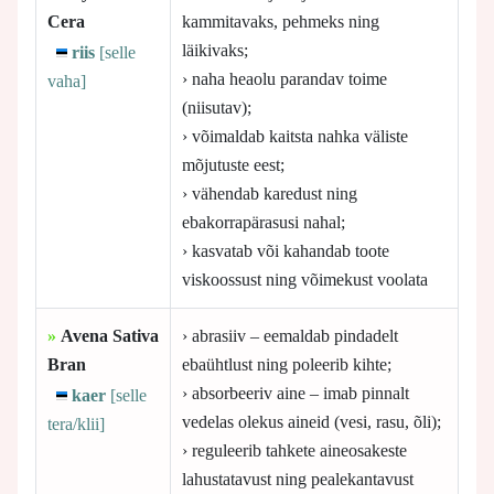
Cera
kammitavaks, pehmeks ning
läikivaks;
riis
[selle
› naha heaolu parandav toime
vaha]
(niisutav);
› võimaldab kaitsta nahka väliste
mõjutuste eest;
› vähendab karedust ning
ebakorrapärasusi nahal;
› kasvatab või kahandab toote
viskoossust ning võimekust voolata
»
Avena Sativa
› abrasiiv – eemaldab pindadelt
Bran
ebaühtlust ning poleerib kihte;
› absorbeeriv aine – imab pinnalt
kaer
[selle
vedelas olekus aineid (vesi, rasu, õli);
tera/klii]
› reguleerib tahkete aineosakeste
lahustatavust ning pealekantavust