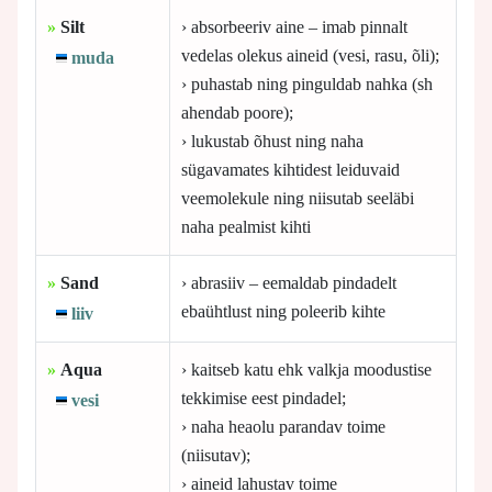
»
Silt
› absorbeeriv aine – imab pinnalt
vedelas olekus aineid (vesi, rasu, õli);
muda
› puhastab ning pinguldab nahka (sh
ahendab poore);
› lukustab õhust ning naha
sügavamates kihtidest leiduvaid
veemolekule ning niisutab seeläbi
naha pealmist kihti
»
Sand
› abrasiiv – eemaldab pindadelt
ebaühtlust ning poleerib kihte
liiv
»
Aqua
› kaitseb katu ehk valkja moodustise
tekkimise eest pindadel;
vesi
› naha heaolu parandav toime
(niisutav);
› aineid lahustav toime