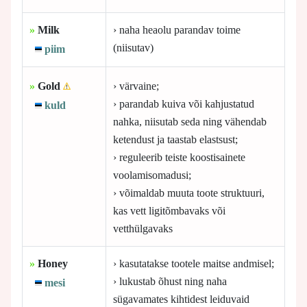
»
Milk
› naha heaolu parandav toime
(niisutav)
piim
»
Gold
› värvaine;
› parandab kuiva või kahjustatud
kuld
nahka, niisutab seda ning vähendab
ketendust ja taastab elastsust;
› reguleerib teiste koostisainete
voolamisomadusi;
› võimaldab muuta toote struktuuri,
kas vett ligitõmbavaks või
vetthülgavaks
»
Honey
› kasutatakse tootele maitse andmisel;
› lukustab õhust ning naha
mesi
sügavamates kihtidest leiduvaid