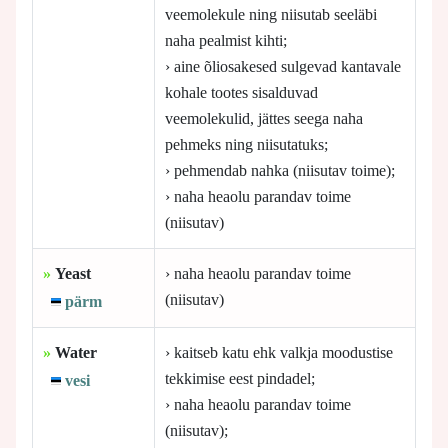
veemolekule ning niisutab seeläbi
naha pealmist kihti;
› aine õliosakesed sulgevad kantavale
kohale tootes sisalduvad
veemolekulid, jättes seega naha
pehmeks ning niisutatuks;
› pehmendab nahka (niisutav toime);
› naha heaolu parandav toime
(niisutav)
»
Yeast
› naha heaolu parandav toime
(niisutav)
pärm
»
Water
› kaitseb katu ehk valkja moodustise
tekkimise eest pindadel;
vesi
› naha heaolu parandav toime
(niisutav);