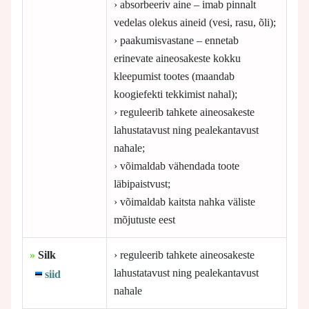
› absorbeeriv aine – imab pinnalt
vedelas olekus aineid (vesi, rasu, õli);
› paakumisvastane – ennetab
erinevate aineosakeste kokku
kleepumist tootes (maandab
koogiefekti tekkimist nahal);
› reguleerib tahkete aineosakeste
lahustatavust ning pealekantavust
nahale;
› võimaldab vähendada toote
läbipaistvust;
› võimaldab kaitsta nahka väliste
mõjutuste eest
»
Silk
› reguleerib tahkete aineosakeste
lahustatavust ning pealekantavust
siid
nahale