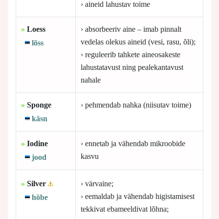
› aineid lahustav toime
»
Loess
› absorbeeriv aine – imab pinnalt
vedelas olekus aineid (vesi, rasu, õli);
lõss
› reguleerib tahkete aineosakeste
lahustatavust ning pealekantavust
nahale
»
Sponge
› pehmendab nahka (niisutav toime)
käsn
»
Iodine
› ennetab ja vähendab mikroobide
kasvu
jood
»
Silver
› värvaine;
› eemaldab ja vähendab higistamisest
hõbe
tekkivat ebameeldivat lõhna;