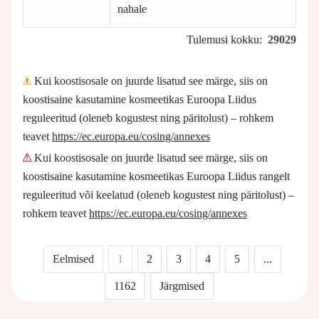
nahale
Tulemusi kokku:
29029
Kui koostisosale on juurde lisatud see märge, siis on
koostisaine kasutamine kosmeetikas Euroopa Liidus
reguleeritud (oleneb kogustest ning päritolust) – rohkem
teavet
https://ec.europa.eu/cosing/annexes
Kui koostisosale on juurde lisatud see märge, siis on
koostisaine kasutamine kosmeetikas Euroopa Liidus rangelt
reguleeritud või keelatud (oleneb kogustest ning päritolust) –
rohkem teavet
https://ec.europa.eu/cosing/annexes
Eelmised
1
2
3
4
5
...
1162
Järgmised