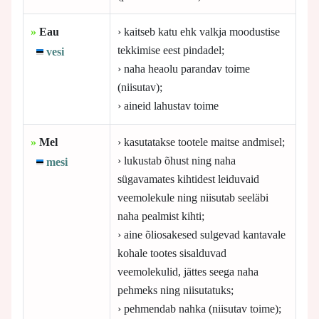
»
Eau
› kaitseb katu ehk valkja moodustise
tekkimise eest pindadel;
vesi
› naha heaolu parandav toime
(niisutav);
› aineid lahustav toime
»
Mel
› kasutatakse tootele maitse andmisel;
› lukustab õhust ning naha
mesi
sügavamates kihtidest leiduvaid
veemolekule ning niisutab seeläbi
naha pealmist kihti;
› aine õliosakesed sulgevad kantavale
kohale tootes sisalduvad
veemolekulid, jättes seega naha
pehmeks ning niisutatuks;
› pehmendab nahka (niisutav toime);