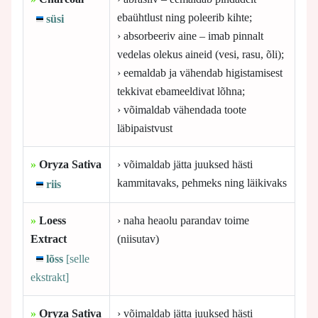
ebaühtlust ning poleerib kihte;
süsi
› absorbeeriv aine – imab pinnalt
vedelas olekus aineid (vesi, rasu, õli);
› eemaldab ja vähendab higistamisest
tekkivat ebameeldivat lõhna;
› võimaldab vähendada toote
läbipaistvust
»
Oryza Sativa
› võimaldab jätta juuksed hästi
kammitavaks, pehmeks ning läikivaks
riis
»
Loess
› naha heaolu parandav toime
Extract
(niisutav)
lõss
[selle
ekstrakt]
»
Oryza Sativa
› võimaldab jätta juuksed hästi