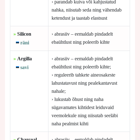
› parandab kuiva või kahjustatud
nahka, niisutab seda ning vähendab
ketendust ja taastab elastsust
»
Silicon
› abrasiiv – eemaldab pindadelt
ebaühtlust ning poleerib kihte
räni
»
Argilla
› abrasiiv – eemaldab pindadelt
ebaühtlust ning poleerib kihte;
savi
› reguleerib tahkete aineosakeste
lahustatavust ning pealekantavust
nahale;
› lukustab õhust ning naha
sügavamates kihtidest leiduvaid
veemolekule ning niisutab seeläbi
naha pealmist kihti
»
Charcoal
› abrasiiv – eemaldab pindadelt