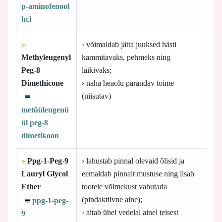
p-aminofenool
hcl
»
› võimaldab jätta juuksed hästi
Methyleugenyl
kammitavaks, pehmeks ning
Peg-8
läikivaks;
Dimethicone
› naha heaolu parandav toime
(niisutav)
metüüleugenü
ül peg-8
dimetikoon
»
Ppg-1-Peg-9
› lahustab pinnal olevaid õlisid ja
Lauryl Glycol
eemaldab pinnalt mustuse ning lisab
Ether
tootele võimekust vahutada
(pindaktiivne aine);
ppg-1-peg-
› aitab ühel vedelal ainel teisest
9