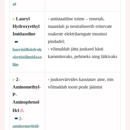
at
»
Lauryl
› antistaatiline toime – ennetab,
Hydroxyethyl
maandab ja neutraliseerib erinevate
Imidazoline
osakeste elektrilaengute muutusi
pindadel;
› võimaldab jätta juuksed hästi
laurüülhüdrok
kammitavaks, pehmeks ning läikivaks
süetüülimidaso
liin
»
2-
› juuksevärvides kasutatav aine, mis
Aminomethyl-
võimaldab tooni peale jäämist
P-
Aminophenol
Hcl
2-
aminometüül-