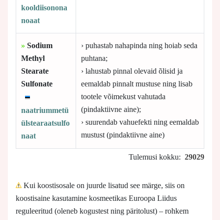
kooldiisonona
noaat
»
Sodium
› puhastab nahapinda ning hoiab seda
Methyl
puhtana;
Stearate
› lahustab pinnal olevaid õlisid ja
Sulfonate
eemaldab pinnalt mustuse ning lisab
tootele võimekust vahutada
(pindaktiivne aine);
naatriummetü
› suurendab vahuefekti ning eemaldab
ülstearaatsulfo
mustust (pindaktiivne aine)
naat
Tulemusi kokku:
29029
Kui koostisosale on juurde lisatud see märge, siis on
koostisaine kasutamine kosmeetikas Euroopa Liidus
reguleeritud (oleneb kogustest ning päritolust) – rohkem