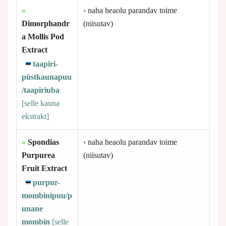
»
› naha heaolu parandav toime
Dimorphandr
(niisutav)
a Mollis Pod
Extract
taapiri-
püstkaunapuu
/taapiriuba
[selle
kauna
ekstrakt]
»
Spondias
› naha heaolu parandav toime
Purpurea
(niisutav)
Fruit Extract
purpur-
mombinipuu/p
unane
mombin
[selle