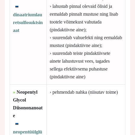
› lahustab pinnal olevaid õlisid ja
eemaldab pinnalt mustuse ning lisab
dinaatriumlau
tootele võimekust vahutada
retsulfosuktsin
(pindaktiivne aine);
aat
› suurendab vahuefekti ning eemaldab
mustust (pindaktiivne aine);
› suurendab teiste pindaktiivsete
ainete lahustuvust vees, tagades
sellega efektiivsema puhastuse
(pindaktiivne aine)
»
Neopentyl
› pehmendab nahka (niisutav toime)
Glycol
Diisononanoat
e
neopentüülglü