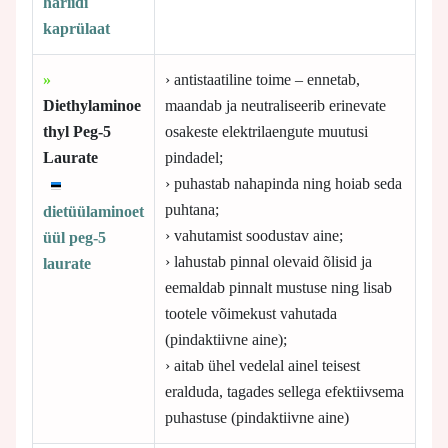
hariidi
kaprülaat
»
› antistaatiline toime – ennetab,
Diethylaminoe
maandab ja neutraliseerib erinevate
thyl Peg-5
osakeste elektrilaengute muutusi
Laurate
pindadel;
› puhastab nahapinda ning hoiab seda
puhtana;
dietüülaminoet
› vahutamist soodustav aine;
üül peg-5
› lahustab pinnal olevaid õlisid ja
laurate
eemaldab pinnalt mustuse ning lisab
tootele võimekust vahutada
(pindaktiivne aine);
› aitab ühel vedelal ainel teisest
eralduda, tagades sellega efektiivsema
puhastuse (pindaktiivne aine)