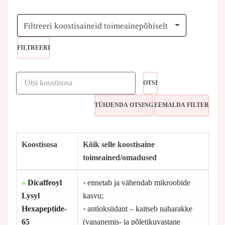
Filtreeri koostisaineid toimeainepõhiselt
FILTREERI
OTSI
Koostisosa
Kõik selle koostisaine
toimeained/omadused
»
Dicaffeoyl
› ennetab ja vähendab mikroobide
Lysyl
kasvu;
Hexapeptide-
› antioksüdant – kaitseb naharakke
65
(vananemis- ja põletikuvastane