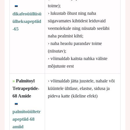
toime);
› lukustab õhust ning naha
dikafeoüüllüsü
sügavamates kihtidest leiduvaid
ülheksapeptiid
veemolekule ning niisutab seeläbi
-65
naha pealmist kihti;
› naha heaolu parandav toime
(niisutav);
› võimaldab kaitsta nahka väliste
mõjutuste eest
»
Palmitoyl
› võimaldab jätta juustele, nahale või
Tetrapeptide-
küüntele ühtlase, elastse, sidusa ja
68 Amide
pideva katte (kileline efekt)
palmitoüültetr
apeptiid-68
amiid