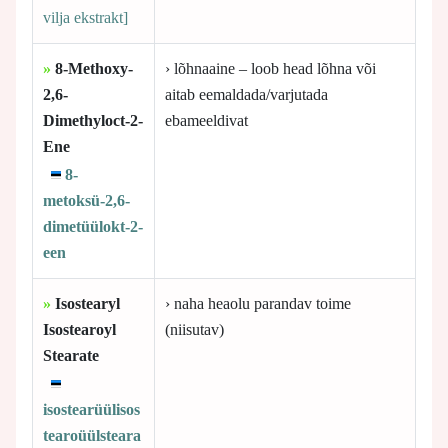
vilja ekstrakt]
»
8-Methoxy-
› lõhnaaine – loob head lõhna või
2,6-
aitab eemaldada/varjutada
Dimethyloct-2-
ebameeldivat
Ene
8-
metoksü-2,6-
dimetüülokt-2-
een
»
Isostearyl
› naha heaolu parandav toime
Isostearoyl
(niisutav)
Stearate
isostearüülisos
tearoüülsteara