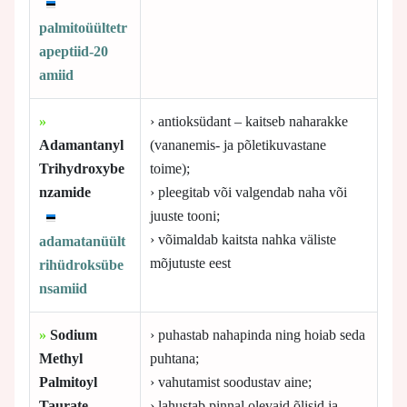
palmitoüültetr
apeptiid-20
amiid
»
› antioksüdant – kaitseb naharakke
Adamantanyl
(vananemis- ja põletikuvastane
Trihydroxybe
toime);
nzamide
› pleegitab või valgendab naha või
juuste tooni;
› võimaldab kaitsta nahka väliste
adamatanüült
mõjutuste eest
rihüdroksübe
nsamiid
»
Sodium
› puhastab nahapinda ning hoiab seda
Methyl
puhtana;
Palmitoyl
› vahutamist soodustav aine;
Taurate
› lahustab pinnal olevaid õlisid ja