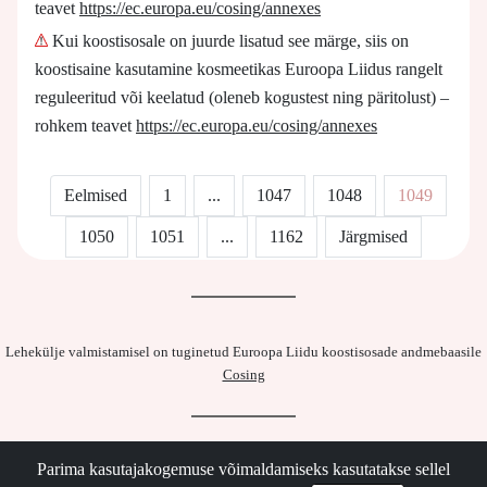
teavet
https://ec.europa.eu/cosing/annexes
Kui koostisosale on juurde lisatud see märge, siis on
koostisaine kasutamine kosmeetikas Euroopa Liidus rangelt
reguleeritud või keelatud (oleneb kogustest ning päritolust) –
rohkem teavet
https://ec.europa.eu/cosing/annexes
Eelmised
1
...
1047
1048
1049
1050
1051
...
1162
Järgmised
Lehekülje valmistamisel on tuginetud Euroopa Liidu koostisosade andmebaasile
Cosing
Parima kasutajakogemuse võimaldamiseks kasutatakse sellel