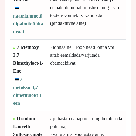
eemaldab pinnalt mustuse ning lisab
tootele võimekust vahutada
naatriummetü
(pindaktiivne aine)
ülpalmitoüülta
uraat
»
7-Methoxy-
› lõhnaaine – loob head lõhna või
3,7-
aitab eemaldada/varjutada
Dimethyloct-1-
ebameeldivat
Ene
7-
metoksü-3,7-
dimetüülokt-1-
een
»
Disodium
› puhastab nahapinda ning hoiab seda
Laureth
puhtana;
Sulfosuccinate
› vahutamist soodustav aine;