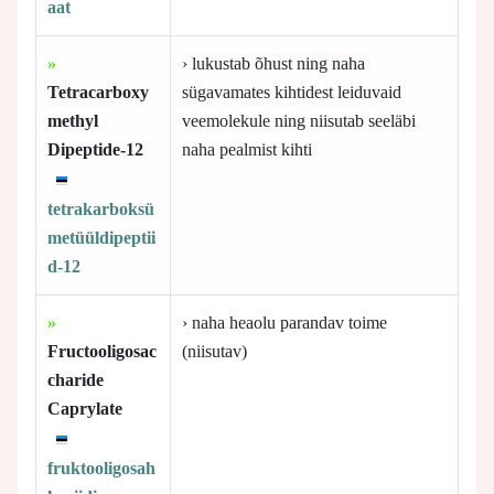
aat
»
› lukustab õhust ning naha
Tetracarboxy
sügavamates kihtidest leiduvaid
methyl
veemolekule ning niisutab seeläbi
Dipeptide-12
naha pealmist kihti
tetrakarboksü
metüüldipeptii
d-12
»
› naha heaolu parandav toime
Fructooligosac
(niisutav)
charide
Caprylate
fruktooligosah