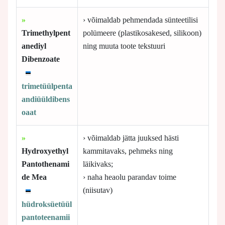
»
› võimaldab pehmendada sünteetilisi
Trimethylpent
polümeere (plastikosakesed, silikoon)
anediyl
ning muuta toote tekstuuri
Dibenzoate
trimetüülpenta
andiüüldibens
oaat
»
› võimaldab jätta juuksed hästi
Hydroxyethyl
kammitavaks, pehmeks ning
Pantothenami
läikivaks;
de Mea
› naha heaolu parandav toime
(niisutav)
hüdroksüetüül
pantoteenamii