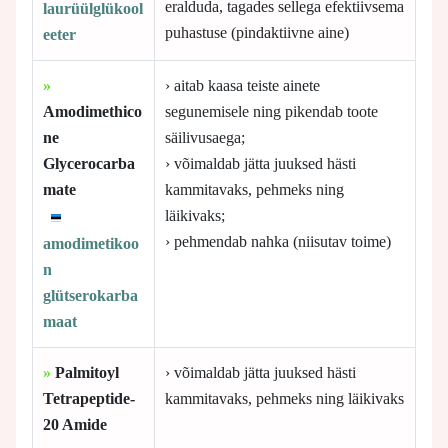
eralduda, tagades sellega efektiivsema
laurüülglükool
puhastuse (pindaktiivne aine)
eeter
»
› aitab kaasa teiste ainete
Amodimethico
segunemisele ning pikendab toote
ne
säilivusaega;
Glycerocarba
› võimaldab jätta juuksed hästi
mate
kammitavaks, pehmeks ning
läikivaks;
› pehmendab nahka (niisutav toime)
amodimetikoo
n
glütserokarba
maat
»
Palmitoyl
› võimaldab jätta juuksed hästi
Tetrapeptide-
kammitavaks, pehmeks ning läikivaks
20 Amide