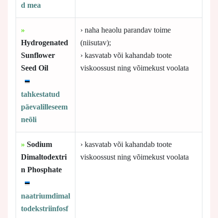
d mea
»
› naha heaolu parandav toime
Hydrogenated
(niisutav);
Sunflower
› kasvatab või kahandab toote
Seed Oil
viskoossust ning võimekust voolata
tahkestatud
päevalilleseem
neõli
»
Sodium
› kasvatab või kahandab toote
Dimaltodextri
viskoossust ning võimekust voolata
n Phosphate
naatriumdimal
todekstriinfosf