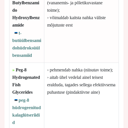
Butylbenzami
(vananemis- ja põletikuvastane
do
toime);
Hydroxylbenz
› võimaldab kaitsta nahka väliste
amide
mõjutuste eest
t-
butüülbensami
dohüdroksüül
bensamiid
»
Peg-8
› pehmendab nahka (niisutav toime);
Hydrogenated
› aitab ühel vedelal ainel teisest
Fish
eralduda, tagades sellega efektiivsema
Glycerides
puhastuse (pindaktiivne aine)
peg-8
hüdrogeenitud
kalaglütseriidi
d