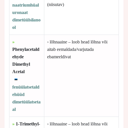
(niisutav)
naatriumhüal
uronaat
dimetüülsilano
ol
»
› lõhnaaine – loob head lõhna või
Phenylacetald
aitab eemaldada/varjutada
ehyde
ebameeldivat
Dimethyl
Acetal
fenüülatsetald
ehüüd
dimetüülatseta
al
»
1-Trimethyl-
› lõhnaaine – loob head lõhna või