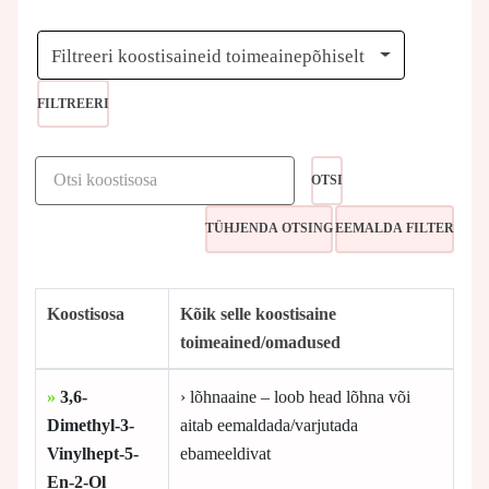
Filtreeri koostisaineid toimeainepõhiselt
FILTREERI
OTSI
Koostisosa
Kõik selle koostisaine
toimeained/omadused
»
3,6-
› lõhnaaine – loob head lõhna või
Dimethyl-3-
aitab eemaldada/varjutada
Vinylhept-5-
ebameeldivat
En-2-Ol