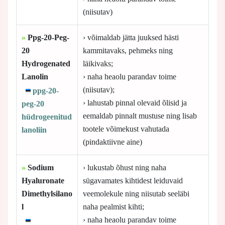
(niisutav)
»
Ppg-20-Peg-
› võimaldab jätta juuksed hästi
20
kammitavaks, pehmeks ning
Hydrogenated
läikivaks;
Lanolin
› naha heaolu parandav toime
(niisutav);
ppg-20-
› lahustab pinnal olevaid õlisid ja
peg-20
eemaldab pinnalt mustuse ning lisab
hüdrogeenitud
tootele võimekust vahutada
lanoliin
(pindaktiivne aine)
»
Sodium
› lukustab õhust ning naha
Hyaluronate
sügavamates kihtidest leiduvaid
Dimethylsilano
veemolekule ning niisutab seeläbi
l
naha pealmist kihti;
› naha heaolu parandav toime