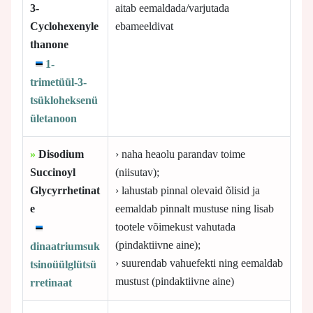
3-
aitab eemaldada/varjutada
Cyclohexenyle
ebameeldivat
thanone
1-
trimetüül-3-
tsükloheksenü
ületanoon
»
Disodium
› naha heaolu parandav toime
Succinoyl
(niisutav);
Glycyrrhetinat
› lahustab pinnal olevaid õlisid ja
e
eemaldab pinnalt mustuse ning lisab
tootele võimekust vahutada
(pindaktiivne aine);
dinaatriumsuk
› suurendab vahuefekti ning eemaldab
tsinoüülglütsü
mustust (pindaktiivne aine)
rretinaat