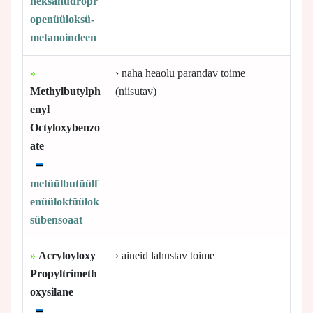
heksahüdropr
openüüloksü-
metanoindeen
»
› naha heaolu parandav toime
Methylbutylph
(niisutav)
enyl
Octyloxybenzo
ate
metüülbutüülf
enüüloktüülok
sübensoaat
»
Acryloyloxy
› aineid lahustav toime
Propyltrimeth
oxysilane