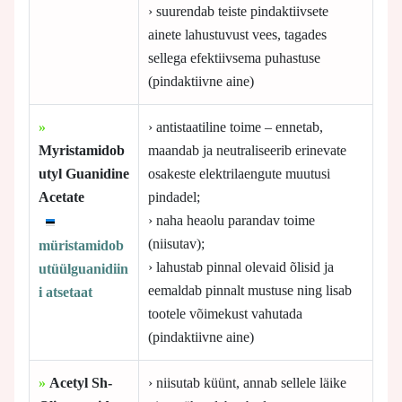
› suurendab teiste pindaktiivsete
ainete lahustuvust vees, tagades
sellega efektiivsema puhastuse
(pindaktiivne aine)
»
› antistaatiline toime – ennetab,
Myristamidob
maandab ja neutraliseerib erinevate
utyl Guanidine
osakeste elektrilaengute muutusi
Acetate
pindadel;
› naha heaolu parandav toime
(niisutav);
müristamidob
› lahustab pinnal olevaid õlisid ja
utüülguanidiin
eemaldab pinnalt mustuse ning lisab
i atsetaat
tootele võimekust vahutada
(pindaktiivne aine)
»
Acetyl Sh-
› niisutab küünt, annab sellele läike