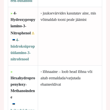
een-butanool
»
4-
› juuksevärvides kasutatav aine, mis
Hydroxypropy
võimaldab tooni peale jäämist
lamino-3-
Nitrophenol
4-
hüdroksüprop
üülamino-3-
nitrofenool
»
› lõhnaaine – loob head lõhna või
Hexahydropro
aitab eemaldada/varjutada
penyloxy-
ebameeldivat
Methanoinden
e