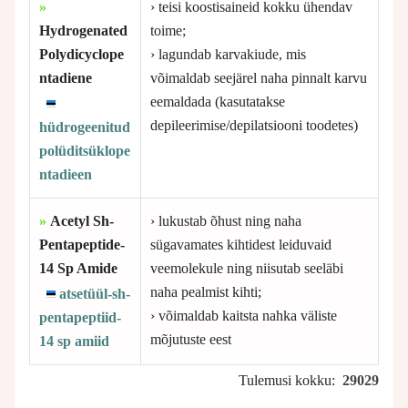
»
› teisi koostisaineid kokku ühendav
Hydrogenated
toime;
Polydicyclope
› lagundab karvakiude, mis
ntadiene
võimaldab seejärel naha pinnalt karvu
eemaldada (kasutatakse
depileerimise/depilatsiooni toodetes)
hüdrogeenitud
polüditsüklope
ntadieen
»
Acetyl Sh-
› lukustab õhust ning naha
Pentapeptide-
sügavamates kihtidest leiduvaid
14 Sp Amide
veemolekule ning niisutab seeläbi
naha pealmist kihti;
atsetüül-sh-
› võimaldab kaitsta nahka väliste
pentapeptiid-
mõjutuste eest
14 sp amiid
Tulemusi kokku:
29029