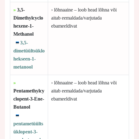
»
3,5-
› lõhnaaine – loob head lõhna või
Dimethylcyclo
aitab eemaldada/varjutada
hexene-1-
ebameeldivat
Methanol
3,5-
dimetüültsüklo
hekseen-1-
metanool
»
› lõhnaaine – loob head lõhna või
Pentamethylcy
aitab eemaldada/varjutada
clopent-3-Ene-
ebameeldivat
Butanol
pentametüülts
üklopent-3-