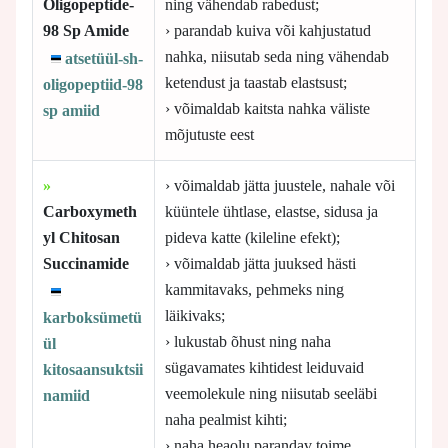
Oligopeptide-
ning vähendab rabedust;
98 Sp Amide
› parandab kuiva või kahjustatud
nahka, niisutab seda ning vähendab
atsetüül-sh-
ketendust ja taastab elastsust;
oligopeptiid-98
› võimaldab kaitsta nahka väliste
sp amiid
mõjutuste eest
»
› võimaldab jätta juustele, nahale või
Carboxymeth
küüntele ühtlase, elastse, sidusa ja
yl Chitosan
pideva katte (kileline efekt);
Succinamide
› võimaldab jätta juuksed hästi
kammitavaks, pehmeks ning
läikivaks;
karboksümetü
› lukustab õhust ning naha
ül
sügavamates kihtidest leiduvaid
kitosaansuktsii
veemolekule ning niisutab seeläbi
namiid
naha pealmist kihti;
› naha heaolu parandav toime