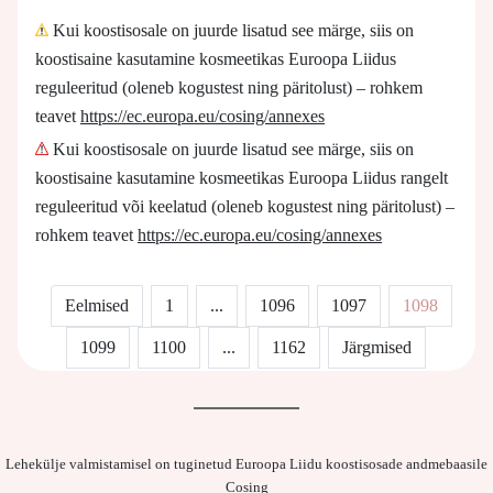
Kui koostisosale on juurde lisatud see märge, siis on
koostisaine kasutamine kosmeetikas Euroopa Liidus
reguleeritud (oleneb kogustest ning päritolust) – rohkem
teavet
https://ec.europa.eu/cosing/annexes
Kui koostisosale on juurde lisatud see märge, siis on
koostisaine kasutamine kosmeetikas Euroopa Liidus rangelt
reguleeritud või keelatud (oleneb kogustest ning päritolust) –
rohkem teavet
https://ec.europa.eu/cosing/annexes
Eelmised
1
...
1096
1097
1098
1099
1100
...
1162
Järgmised
Lehekülje valmistamisel on tuginetud Euroopa Liidu koostisosade andmebaasile
Cosing