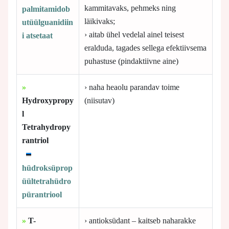
kammitavaks, pehmeks ning
palmitamidob
läikivaks;
utüülguanidiin
› aitab ühel vedelal ainel teisest
i atsetaat
eralduda, tagades sellega efektiivsema
puhastuse (pindaktiivne aine)
»
› naha heaolu parandav toime
Hydroxypropy
(niisutav)
l
Tetrahydropy
rantriol
hüdroksüprop
üültetrahüdro
pürantriool
»
T-
› antioksüdant – kaitseb naharakke