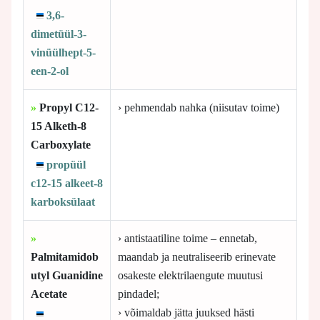
3,6-
dimetüül-3-
vinüülhept-5-
een-2-ol
»
Propyl C12-
› pehmendab nahka (niisutav toime)
15 Alketh-8
Carboxylate
propüül
c12-15 alkeet-8
karboksülaat
»
› antistaatiline toime – ennetab,
Palmitamidob
maandab ja neutraliseerib erinevate
utyl Guanidine
osakeste elektrilaengute muutusi
Acetate
pindadel;
› võimaldab jätta juuksed hästi