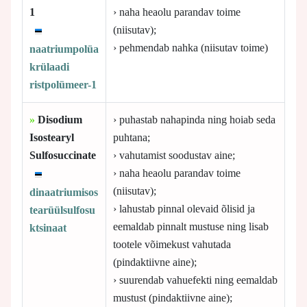
1
› naha heaolu parandav toime
(niisutav);
› pehmendab nahka (niisutav toime)
naatriumpolüa
krülaadi
ristpolümeer-1
»
Disodium
› puhastab nahapinda ning hoiab seda
Isostearyl
puhtana;
Sulfosuccinate
› vahutamist soodustav aine;
› naha heaolu parandav toime
(niisutav);
dinaatriumisos
› lahustab pinnal olevaid õlisid ja
tearüülsulfosu
eemaldab pinnalt mustuse ning lisab
ktsinaat
tootele võimekust vahutada
(pindaktiivne aine);
› suurendab vahuefekti ning eemaldab
mustust (pindaktiivne aine);