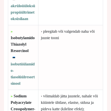
akrüloüüloksü
propüültrimet
oksüsilaan
»
› pleegitab või valgendab naha või
Isobutylamido
juuste tooni
Thiazolyl
Resorcinol
isobutüülamid
o-
tiasolüülresort
sinool
»
Sodium
› võimaldab jätta juustele, nahale või
Polyacrylate
küüntele ühtlase, elastse, sidusa ja
Crosspolymer-
pideva katte (kileline efekt);