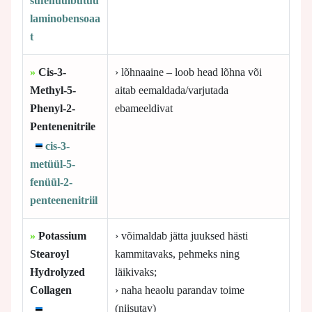
süfenüülbutüü
laminobensoaa
t
»
Cis-3-
› lõhnaaine – loob head lõhna või
Methyl-5-
aitab eemaldada/varjutada
Phenyl-2-
ebameeldivat
Pentenenitrile
cis-3-
metüül-5-
fenüül-2-
penteenenitriil
»
Potassium
› võimaldab jätta juuksed hästi
Stearoyl
kammitavaks, pehmeks ning
Hydrolyzed
läikivaks;
Collagen
› naha heaolu parandav toime
(niisutav)