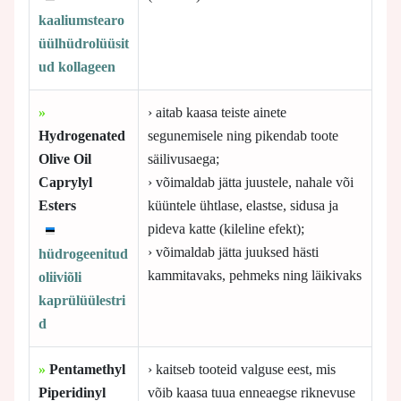
kaaliumstearo
üülhüdrolüüsit
ud kollageen
»
› aitab kaasa teiste ainete
Hydrogenated
segunemisele ning pikendab toote
Olive Oil
säilivusaega;
Caprylyl
› võimaldab jätta juustele, nahale või
Esters
küüntele ühtlase, elastse, sidusa ja
pideva katte (kileline efekt);
› võimaldab jätta juuksed hästi
hüdrogeenitud
kammitavaks, pehmeks ning läikivaks
oliiviõli
kaprülüülestri
d
»
Pentamethyl
› kaitseb tooteid valguse eest, mis
Piperidinyl
võib kaasa tuua enneaegse riknevuse