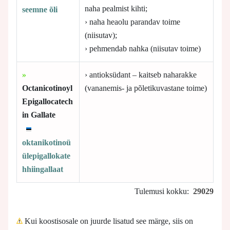
naha pealmist kihti;
seemne õli
› naha heaolu parandav toime
(niisutav);
› pehmendab nahka (niisutav toime)
»
› antioksüdant – kaitseb naharakke
Octanicotinoyl
(vananemis- ja põletikuvastane toime)
Epigallocatech
in Gallate
oktanikotinoü
ülepigallokate
hhiingallaat
Tulemusi kokku:
29029
Kui koostisosale on juurde lisatud see märge, siis on