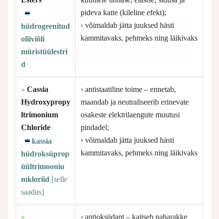
pideva katte (kileline efekt);
› võimaldab jätta juuksed hästi
hüdrogeenitud
kammitavaks, pehmeks ning läikivaks
oliiviõli
müristüülestri
d
»
Cassia
› antistaatiline toime – ennetab,
Hydroxypropy
maandab ja neutraliseerib erinevate
ltrimonium
osakeste elektrilaengute muutusi
Chloride
pindadel;
› võimaldab jätta juuksed hästi
kassia
kammitavaks, pehmeks ning läikivaks
hüdroksüprop
üültrimooniu
mkloriid
[selle
saadus]
»
› antioksüdant – kaitseb naharakke