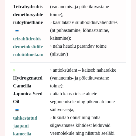
Tetrahydrobis
(vananemis- ja põletikuvastane
demethoxydife
toime);
ruloylmethane
› kasutatatav suuhooldusvahendites
(nt puhastamine, lõhnastamine,
kaitsmine);
tetrahüdrobis
› naha heaolu parandav toime
demetoksüdife
(niisutav)
ruloüülmetaan
»
› antioksüdant – kaitseb naharakke
Hydrogenated
(vananemis- ja põletikuvastane
Camellia
toime);
Japonica Seed
› aitab kaasa teiste ainete
Oil
segunemisele ning pikendab toote
säilivusaega;
› lukustab õhust ning naha
tahkestatud
sügavamates kihtidest leiduvaid
jaapani
veemolekule ning niisutab seeläbi
kameelia