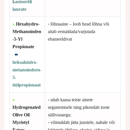
kastoorõli
laurate
»
Hexahydro-
› lõhnaaine – loob head lõhna või
Methanoinden
aitab eemaldada/varjutada
-5-Yl
ebameeldivat
Propionate
heksahüdro-
metanoindeen-
5-
üülpropionaat
»
› aitab kaasa teiste ainete
Hydrogenated
segunemisele ning pikendab toote
Olive Oil
säilivusaega;
Myristyl
› võimaldab jätta juustele, nahale või
Esters
küüntele ühtlase, elastse, sidusa ja