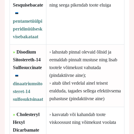
Sesquisebacate
ning seega pikendab toote eluiga
pentametüülpi
peridinüülsesk
visebakataat
»
Disodium
› lahustab pinnal olevaid õlisid ja
Sitostereth-14
eemaldab pinnalt mustuse ning lisab
Sulfosuccinate
tootele võimekust vahutada
(pindaktiivne aine);
› aitab ühel vedelal ainel teisest
dinaatriumsito
eralduda, tagades sellega efektiivsema
steret-14
puhastuse (pindaktiivne aine)
sulfosuktsinaat
»
Cholesteryl
› kasvatab või kahandab toote
Hexyl
viskoossust ning võimekust voolata
Dicarbamate