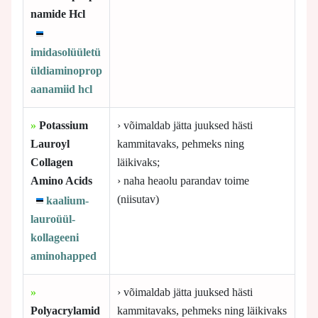
namide Hcl
imidasolüületü
üldiaminoprop
aanamiid hcl
»
Potassium
› võimaldab jätta juuksed hästi
Lauroyl
kammitavaks, pehmeks ning
Collagen
läikivaks;
Amino Acids
› naha heaolu parandav toime
(niisutav)
kaalium-
lauroüül-
kollageeni
aminohapped
»
› võimaldab jätta juuksed hästi
Polyacrylamid
kammitavaks, pehmeks ning läikivaks