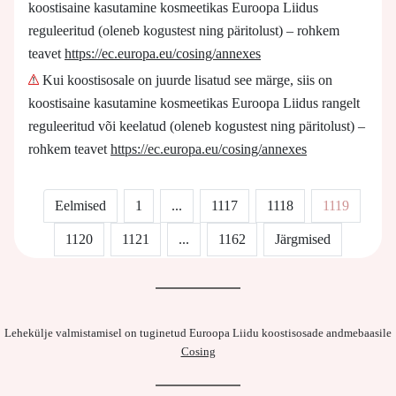
koostisaine kasutamine kosmeetikas Euroopa Liidus
reguleeritud (oleneb kogustest ning päritolust) – rohkem
teavet
https://ec.europa.eu/cosing/annexes
Kui koostisosale on juurde lisatud see märge, siis on
koostisaine kasutamine kosmeetikas Euroopa Liidus rangelt
reguleeritud või keelatud (oleneb kogustest ning päritolust) –
rohkem teavet
https://ec.europa.eu/cosing/annexes
Eelmised
1
...
1117
1118
1119
1120
1121
...
1162
Järgmised
Lehekülje valmistamisel on tuginetud Euroopa Liidu koostisosade andmebaasile
Cosing