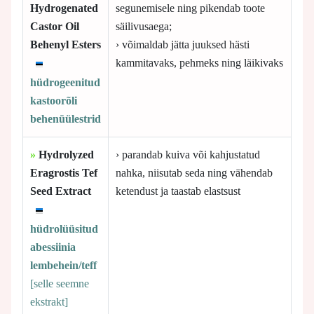
Hydrogenated
segunemisele ning pikendab toote
Castor Oil
säilivusaega;
Behenyl Esters
› võimaldab jätta juuksed hästi
kammitavaks, pehmeks ning läikivaks
hüdrogeenitud
kastoorõli
behenüülestrid
»
Hydrolyzed
› parandab kuiva või kahjustatud
Eragrostis Tef
nahka, niisutab seda ning vähendab
Seed Extract
ketendust ja taastab elastsust
hüdrolüüsitud
abessiinia
lembehein/teff
[selle
seemne
ekstrakt]