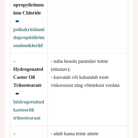
opropyltrimon
ium Chloride
polüakrüülami
dopropüültrim
ooniumkloriid
»
› naha heaolu parandav toime
Hydrogenated
(niisutav);
Castor Oil
› kasvatab või kahandab toote
Triisostearate
viskoossust ning võimekust voolata
hüdrogeenitud
kastoorõli
triisostearaat
»
› aitab kaasa teiste ainete