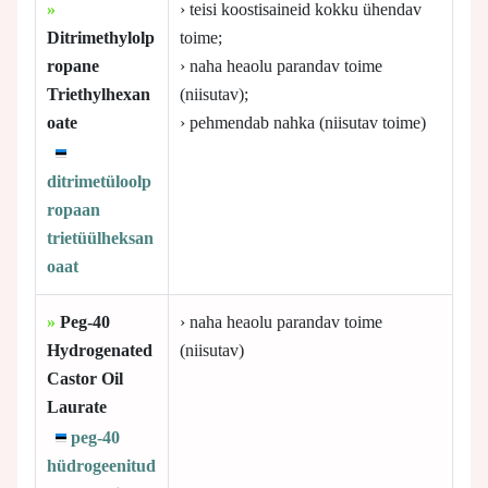
»
› teisi koostisaineid kokku ühendav
Ditrimethylolp
toime;
ropane
› naha heaolu parandav toime
Triethylhexan
(niisutav);
oate
› pehmendab nahka (niisutav toime)
ditrimetüloolp
ropaan
trietüülheksan
oaat
»
Peg-40
› naha heaolu parandav toime
Hydrogenated
(niisutav)
Castor Oil
Laurate
peg-40
hüdrogeenitud