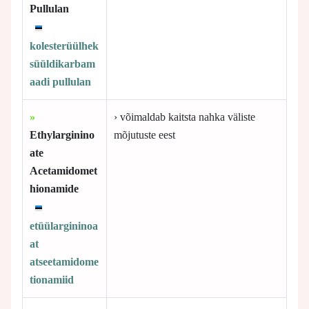
Pullulan
kolesterüülhek
süüldikarbam
aadi pullulan
»
› võimaldab kaitsta nahka väliste
Ethylarginino
mõjutuste eest
ate
Acetamidomet
hionamide
etüülargininoa
at
atseetamidome
tionamiid