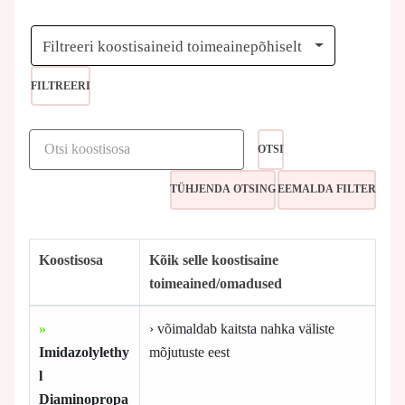
Filtreeri koostisaineid toimeainepõhiselt
FILTREERI
OTSI
Koostisosa
Kõik selle koostisaine
toimeained/omadused
»
› võimaldab kaitsta nahka väliste
Imidazolylethy
mõjutuste eest
l
Diaminopropa