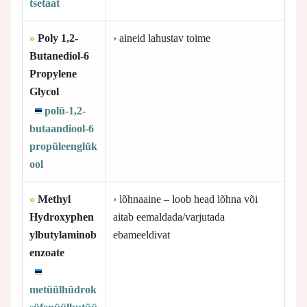
tsetaat
»
Poly 1,2-
› aineid lahustav toime
Butanediol-6
Propylene
Glycol
polü-1,2-
butaandiool-6
propüleenglük
ool
»
Methyl
› lõhnaaine – loob head lõhna või
Hydroxyphen
aitab eemaldada/varjutada
ylbutylaminob
ebameeldivat
enzoate
metüülhüdrok