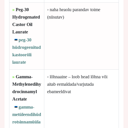
»
Peg-30
› naha heaolu parandav toime
Hydrogenated
(niisutav)
Castor Oil
Laurate
peg-30
hüdrogeenitud
kastoorõli
laurate
»
Gamma-
› lõhnaaine – loob head lõhna või
Methylenedihy
aitab eemaldada/varjutada
drocinnamyl
ebameeldivat
Acetate
gamma-
metüleendihüd
rotsinnamüüla