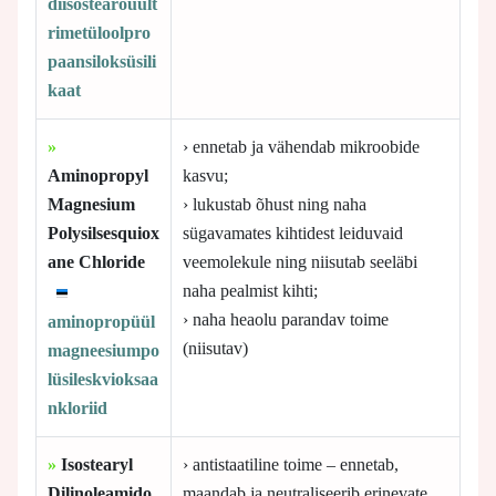
diisostearoüült
rimetüloolpro
paansiloksüsili
kaat
»
› ennetab ja vähendab mikroobide
Aminopropyl
kasvu;
Magnesium
› lukustab õhust ning naha
Polysilsesquiox
sügavamates kihtidest leiduvaid
ane Chloride
veemolekule ning niisutab seeläbi
naha pealmist kihti;
› naha heaolu parandav toime
aminopropüül
(niisutav)
magneesiumpo
lüsileskvioksaa
nkloriid
»
Isostearyl
› antistaatiline toime – ennetab,
Dilinoleamido
maandab ja neutraliseerib erinevate