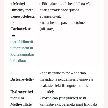
»
Methyl
› lõhnaaine – loob head lõhna või
Dimethylmeth
aitab eemaldada/varjutada
ylenecyclohexa
ebameeldivat;
ne
› naha heaolu parandav toime
Carboxylate
(niisutav)
metüüldimetü
ülmetüleentsü
kloheksaankar
boksülaat
»
› antistaatiline toime – ennetab,
Distearoylethy
maandab ja neutraliseerib erinevate
l
osakeste elektrilaengute muutusi
Hydroxyethyl
pindadel;
monium
› võimaldab jätta juuksed hästi
Methosulfate
kammitavaks, pehmeks ning läikivaks