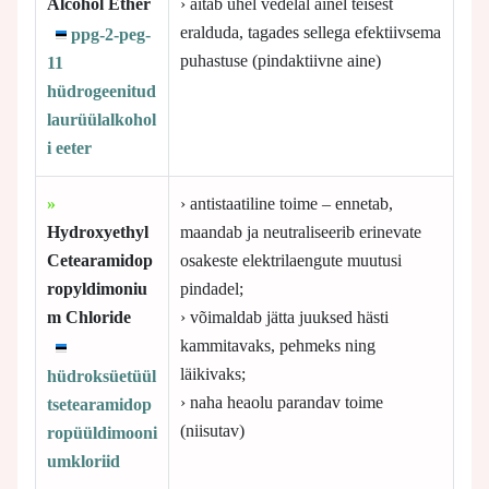
Alcohol Ether
› aitab ühel vedelal ainel teisest
eralduda, tagades sellega efektiivsema
ppg-2-peg-
puhastuse (pindaktiivne aine)
11
hüdrogeenitud
laurüülalkohol
i eeter
»
› antistaatiline toime – ennetab,
Hydroxyethyl
maandab ja neutraliseerib erinevate
Cetearamidop
osakeste elektrilaengute muutusi
ropyldimoniu
pindadel;
m Chloride
› võimaldab jätta juuksed hästi
kammitavaks, pehmeks ning
läikivaks;
hüdroksüetüül
› naha heaolu parandav toime
tsetearamidop
(niisutav)
ropüüldimooni
umkloriid