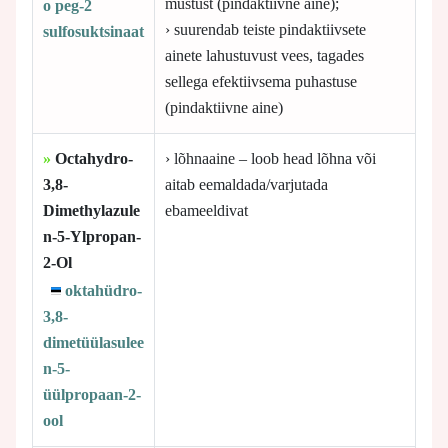
mustust (pindaktiivne aine);
o peg-2
› suurendab teiste pindaktiivsete
sulfosuktsinaat
ainete lahustuvust vees, tagades
sellega efektiivsema puhastuse
(pindaktiivne aine)
»
Octahydro-
› lõhnaaine – loob head lõhna või
3,8-
aitab eemaldada/varjutada
Dimethylazule
ebameeldivat
n-5-Ylpropan-
2-Ol
oktahüdro-
3,8-
dimetüülasulee
n-5-
üülpropaan-2-
ool