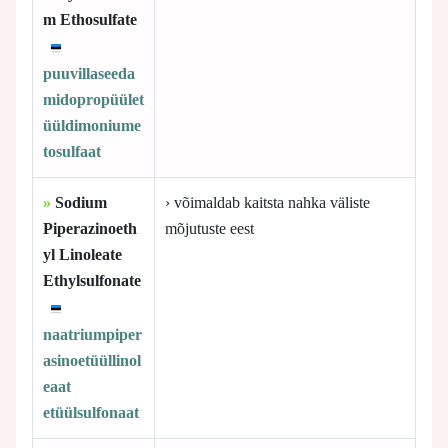
m Ethosulfate
puuvillaseeda
midopropüület
üüldimoniume
tosulfaat
»
Sodium
› võimaldab kaitsta nahka väliste
Piperazinoeth
mõjutuste eest
yl Linoleate
Ethylsulfonate
naatriumpiper
asinoetüüllinol
eaat
etüülsulfonaat