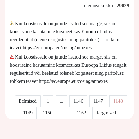
Tulemusi kokku:
29029
Kui koostisosale on juurde lisatud see märge, siis on
koostisaine kasutamine kosmeetikas Euroopa Liidus
reguleeritud (oleneb kogustest ning päritolust) – rohkem
teavet
https://ec.europa.eu/cosing/annexes
Kui koostisosale on juurde lisatud see märge, siis on
koostisaine kasutamine kosmeetikas Euroopa Liidus rangelt
reguleeritud või keelatud (oleneb kogustest ning päritolust) –
rohkem teavet
https://ec.europa.eu/cosing/annexes
Eelmised
1
...
1146
1147
1148
1149
1150
...
1162
Järgmised