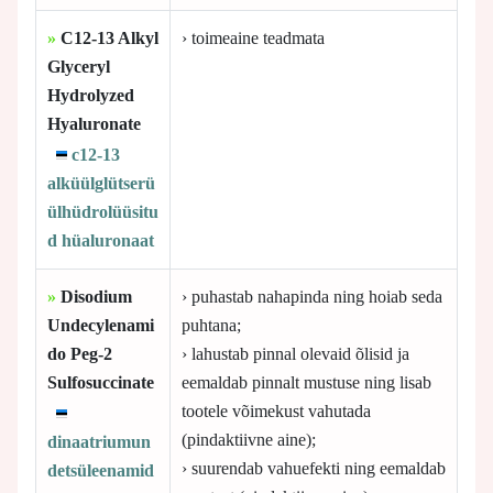
»
C12-13 Alkyl
› toimeaine teadmata
Glyceryl
Hydrolyzed
Hyaluronate
c12-13
alküülglütserü
ülhüdrolüüsitu
d hüaluronaat
»
Disodium
› puhastab nahapinda ning hoiab seda
Undecylenami
puhtana;
do Peg-2
› lahustab pinnal olevaid õlisid ja
Sulfosuccinate
eemaldab pinnalt mustuse ning lisab
tootele võimekust vahutada
(pindaktiivne aine);
dinaatriumun
› suurendab vahuefekti ning eemaldab
detsüleenamid