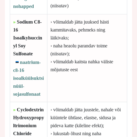
(niisutav)
nohapped
»
Sodium C8-
› võimaldab jätta juuksed hästi
16
kammitavaks, pehmeks ning
Isoalkylsuccin
läikivaks;
yl Soy
› naha heaolu parandav toime
Sulfonate
(niisutav);
› võimaldab kaitsta nahka väliste
naatrium-
mõjutuste eest
c8-16
isoalküülsuktsi
nüül-
sojasulfonaat
»
Cyclodextrin
› võimaldab jätta juustele, nahale või
Hydroxypropy
küüntele ühtlase, elastse, sidusa ja
ltrimonium
pideva katte (kileline efekt);
Chloride
› lukustab õhust ning naha