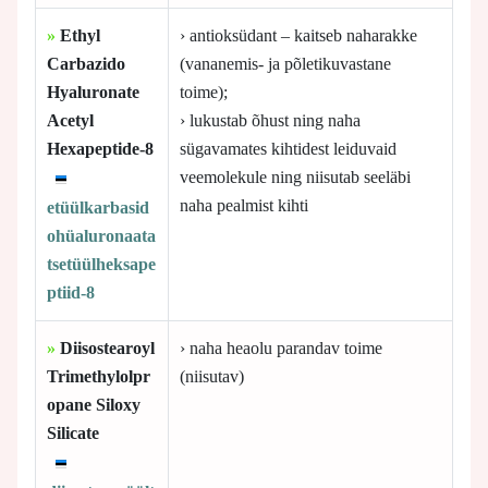
»
Ethyl
› antioksüdant – kaitseb naharakke
Carbazido
(vananemis- ja põletikuvastane
Hyaluronate
toime);
Acetyl
› lukustab õhust ning naha
Hexapeptide-8
sügavamates kihtidest leiduvaid
veemolekule ning niisutab seeläbi
naha pealmist kihti
etüülkarbasid
ohüaluronaata
tsetüülheksape
ptiid-8
»
Diisostearoyl
› naha heaolu parandav toime
Trimethylolpr
(niisutav)
opane Siloxy
Silicate