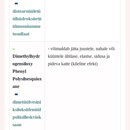
distearoüületü
ülhüdroksüetü
ülmooniumme
tosulfaat
»
› võimaldab jätta juustele, nahale või
Dimethylhydr
küüntele ühtlase, elastse, sidusa ja
ogensiloxy
pideva katte (kileline efekt)
Phenyl
Polysilsesquiox
ane
dimetüülvesini
ksiloksüfenüül
polüsilleskviok
saan