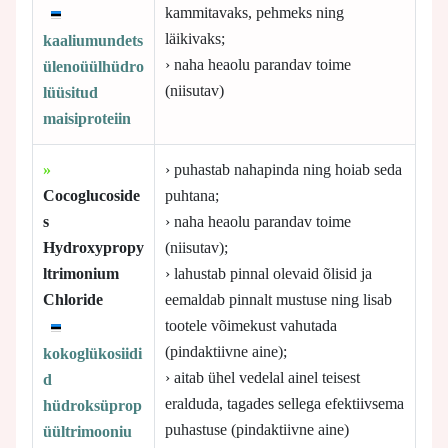
kammitavaks, pehmeks ning
läikivaks;
kaaliumundets
› naha heaolu parandav toime
ülenoüülhüdro
(niisutav)
lüüsitud
maisiproteiin
»
› puhastab nahapinda ning hoiab seda
Cocoglucoside
puhtana;
s
› naha heaolu parandav toime
Hydroxypropy
(niisutav);
ltrimonium
› lahustab pinnal olevaid õlisid ja
Chloride
eemaldab pinnalt mustuse ning lisab
tootele võimekust vahutada
(pindaktiivne aine);
kokoglükosiidi
› aitab ühel vedelal ainel teisest
d
eralduda, tagades sellega efektiivsema
hüdroksüprop
puhastuse (pindaktiivne aine)
üültrimooniu