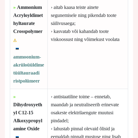
»
Ammonium
› aitab kaasa teiste ainete
Acryloyldimet
segunemisele ning pikendab toote
hyltaurate
säilivusaega;
Crosspolymer
› kasvatab või kahandab toote
viskoossust ning võimekust voolata
ammoonium-
akrüloüüldime
tüültauraadi
ristpolümeer
»
› antistaatiline toime – ennetab,
Dihydroxyeth
maandab ja neutraliseerib erinevate
yl C12-15
osakeste elektrilaengute muutusi
Alkoxypropyl
pindadel;
amine Oxide
› lahustab pinnal olevaid õlisid ja
eemaldab pinnalt mustuse ning lisab