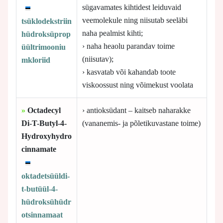
sügavamates kihtidest leiduvaid
veemolekule ning niisutab seeläbi
tsüklodekstriin
naha pealmist kihti;
hüdroksüprop
› naha heaolu parandav toime
üültrimooniu
(niisutav);
mkloriid
› kasvatab või kahandab toote
viskoossust ning võimekust voolata
»
Octadecyl
› antioksüdant – kaitseb naharakke
Di-T-Butyl-4-
(vananemis- ja põletikuvastane toime)
Hydroxyhydro
cinnamate
oktadetsüüldi-
t-butüül-4-
hüdroksühüdr
otsinnamaat