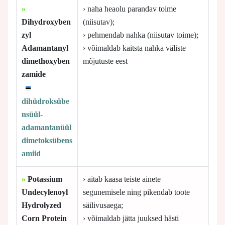
»
› naha heaolu parandav toime
Dihydroxyben
(niisutav);
zyl
› pehmendab nahka (niisutav toime);
Adamantanyl
› võimaldab kaitsta nahka väliste
dimethoxyben
mõjutuste eest
zamide
dihüdroksübe
nsüül-
adamantanüül
dimetoksübens
amiid
»
Potassium
› aitab kaasa teiste ainete
Undecylenoyl
segunemisele ning pikendab toote
Hydrolyzed
säilivusaega;
Corn Protein
› võimaldab jätta juuksed hästi