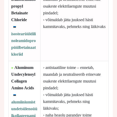
propyl
osakeste elektrilaengute muutusi
Betainate
pindadel;
Chloride
› võimaldab jätta juuksed hästi
kammitavaks, pehmeks ning läikivaks
isostearüüldili
noleamidopro
püülbetainaat
kloriid
»
Aluminum
› antistaatiline toime – ennetab,
Undecylenoyl
maandab ja neutraliseerib erinevate
Collagen
osakeste elektrilaengute muutusi
Amino Acids
pindadel;
› võimaldab jätta juuksed hästi
kammitavaks, pehmeks ning
alumiiniumist
läikivaks;
undetsülenoüü
› naha heaolu parandav toime
lkollageenami