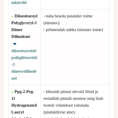
mkloriid
»
Diisostearoyl
› naha heaolu parandav toime
Polyglyceryl-3
(niisutav);
Dimer
› pehmendab nahka (niisutav toime)
Dilinoleate
diisostearoüül
polüglütserüül
-3
dimeerdilinole
aat
»
Ppg-2-Peg-
› lahustab pinnal olevaid õlisid ja
11
eemaldab pinnalt mustuse ning lisab
Hydrogenated
tootele võimekust vahutada
Lauryl
(pindaktiivne aine);