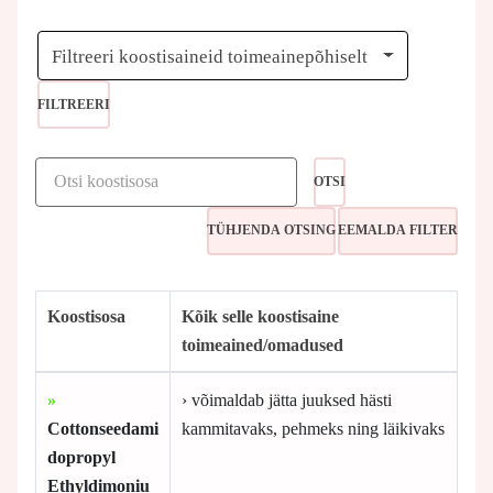
Filtreeri koostisaineid toimeainepõhiselt
FILTREERI
OTSI
Koostisosa
Kõik selle koostisaine
toimeained/omadused
»
› võimaldab jätta juuksed hästi
Cottonseedami
kammitavaks, pehmeks ning läikivaks
dopropyl
Ethyldimoniu