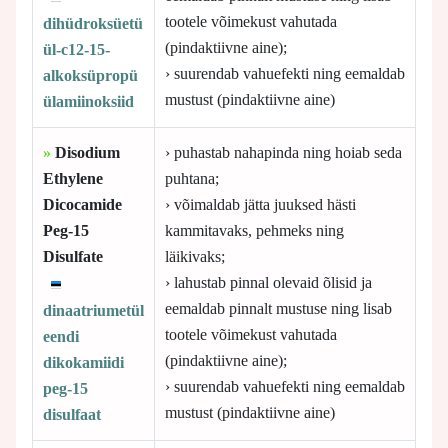
tootele võimekust vahutada
dihüdroksüetü
(pindaktiivne aine);
ül-c12-15-
› suurendab vahuefekti ning eemaldab
alkoksüpropü
mustust (pindaktiivne aine)
ülamiinoksiid
»
Disodium
› puhastab nahapinda ning hoiab seda
Ethylene
puhtana;
Dicocamide
› võimaldab jätta juuksed hästi
Peg-15
kammitavaks, pehmeks ning
Disulfate
läikivaks;
› lahustab pinnal olevaid õlisid ja
eemaldab pinnalt mustuse ning lisab
dinaatriumetül
tootele võimekust vahutada
eendi
(pindaktiivne aine);
dikokamiidi
› suurendab vahuefekti ning eemaldab
peg-15
mustust (pindaktiivne aine)
disulfaat