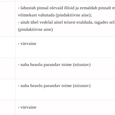
› lahustab pinnal olevaid õlisid ja eemaldab pinnalt m
võimekust vahutada (pindaktiivne aine);
› aitab ühel vedelal ainel teisest eralduda, tagades s
(pindaktiivne aine)
› värvaine
› naha heaolu parandav toime (niisutav)
› naha heaolu parandav toime (niisutav)
› värvaine