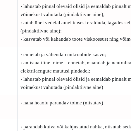
› lahustab pinnal olevaid õlisid ja eemaldab pinnalt m
võimekust vahutada (pindaktiivne aine);
› aitab ühel vedelal ainel teisest eralduda, tagades s
(pindaktiivne aine);
› kasvatab või kahandab toote viskoossust ning võim
› ennetab ja vähendab mikroobide kasvu;
› antistaatiline toime – ennetab, maandab ja neutralis
elektrilaengute muutusi pindadel;
› lahustab pinnal olevaid õlisid ja eemaldab pinnalt m
võimekust vahutada (pindaktiivne aine)
› naha heaolu parandav toime (niisutav)
› parandab kuiva või kahjustatud nahka, niisutab sed