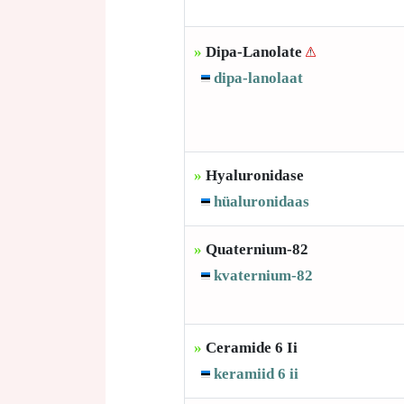
»
Dipa-Lanolate
dipa-lanolaat
»
Hyaluronidase
hüaluronidaas
»
Quaternium-82
kvaternium-82
»
Ceramide 6 Ii
keramiid 6 ii