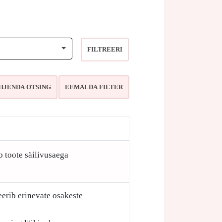
FILTREERI
b toote säilivusaega
eerib erinevate osakeste