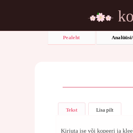
ko
Pealeht
Analüüsi/
Tekst
Lisa pilt
Kirjuta ise või kopeeri ja kle