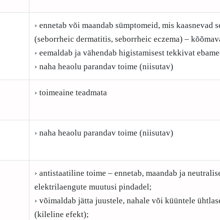
› ennetab või maandab sümptomeid, mis kaasnevad se
(seborrheic dermatitis, seborrheic eczema) – kõõmav
› eemaldab ja vähendab higistamisest tekkivat ebame
› naha heaolu parandav toime (niisutav)
› toimeaine teadmata
› naha heaolu parandav toime (niisutav)
› antistaatiline toime – ennetab, maandab ja neutralis
elektrilaengute muutusi pindadel;
› võimaldab jätta juustele, nahale või küüntele ühtlase
(kileline efekt);