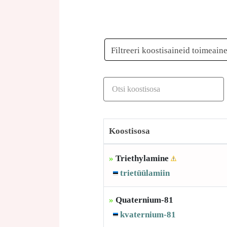
Filtreeri koostisaineid toimeain
Koostisosa
»
Triethylamine
trietüülamiin
»
Quaternium-81
kvaternium-81