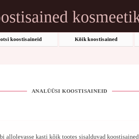
ostisained kosmeeti
otsi koostisaineid
Kõik koostisained
ANALÜÜSI KOOSTISAINEID
ebi allolevasse kasti kõik tootes sisalduvad koostisaine