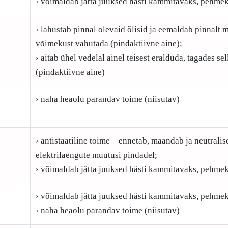
› võimaldab jätta juuksed hästi kammitavaks, pehmek
› lahustab pinnal olevaid õlisid ja eemaldab pinnalt m
võimekust vahutada (pindaktiivne aine);
› aitab ühel vedelal ainel teisest eralduda, tagades s
(pindaktiivne aine)
› naha heaolu parandav toime (niisutav)
› antistaatiline toime – ennetab, maandab ja neutralis
elektrilaengute muutusi pindadel;
› võimaldab jätta juuksed hästi kammitavaks, pehmek
› võimaldab jätta juuksed hästi kammitavaks, pehmek
› naha heaolu parandav toime (niisutav)