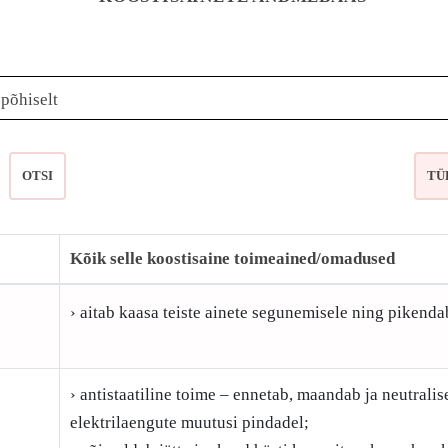
epõhiselt
OTSI
Kõik selle koostisaine toimeained/omadused
› aitab kaasa teiste ainete segunemisele ning pikenda
› antistaatiline toime – ennetab, maandab ja neutralis
elektrilaengute muutusi pindadel;