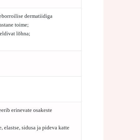
borroilise dermatiidiga
astane toime;
eldivat lõhna;
eerib erinevate osakeste
, elastse, sidusa ja pideva katte