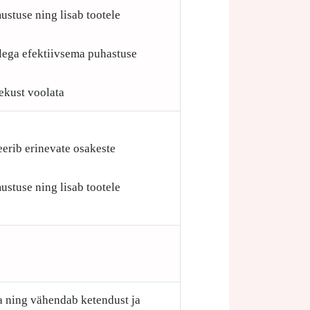
ustuse ning lisab tootele
ellega efektiivsema puhastuse
ekust voolata
eerib erinevate osakeste
ustuse ning lisab tootele
a ning vähendab ketendust ja