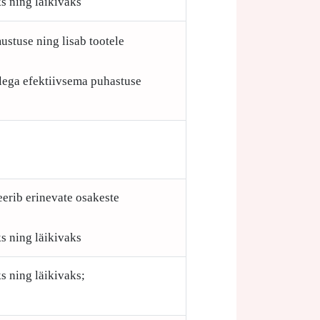
s ning läikivaks
ustuse ning lisab tootele
ellega efektiivsema puhastuse
eerib erinevate osakeste
s ning läikivaks
s ning läikivaks;