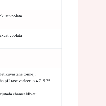
ekust voolata
ekust voolata
letikuvastane toime);
aha pH-tase varieerub 4.7–5.75
arjutada ebameeldivat;