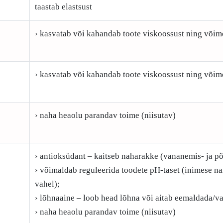
taastab elastsust
› kasvatab või kahandab toote viskoossust ning võim
› kasvatab või kahandab toote viskoossust ning võim
› naha heaolu parandav toime (niisutav)
› antioksüdant – kaitseb naharakke (vananemis- ja põ
› võimaldab reguleerida toodete pH-taset (inimese n
vahel);
› lõhnaaine – loob head lõhna või aitab eemaldada/v
› naha heaolu parandav toime (niisutav)