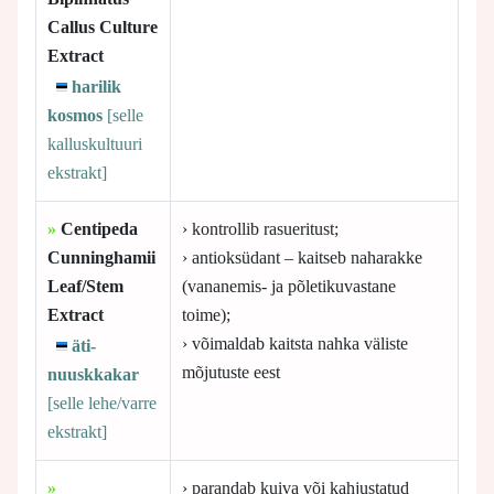
Callus Culture
Extract
harilik
kosmos
[selle
kalluskultuuri
ekstrakt]
»
Centipeda
› kontrollib rasueritust;
Cunninghamii
› antioksüdant – kaitseb naharakke
Leaf/Stem
(vananemis- ja põletikuvastane
Extract
toime);
› võimaldab kaitsta nahka väliste
äti-
mõjutuste eest
nuuskkakar
[selle
lehe/varre
ekstrakt]
»
› parandab kuiva või kahjustatud