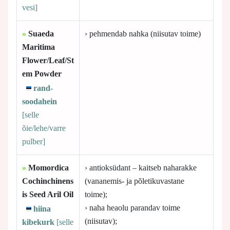
vesi]
»
Suaeda
› pehmendab nahka (niisutav toime)
Maritima
Flower/Leaf/St
em Powder
rand-
soodahein
[selle
õie/lehe/varre
pulber]
»
Momordica
› antioksüdant – kaitseb naharakke
Cochinchinens
(vananemis- ja põletikuvastane
is Seed Aril Oil
toime);
› naha heaolu parandav toime
hiina
(niisutav);
kibekurk
[selle