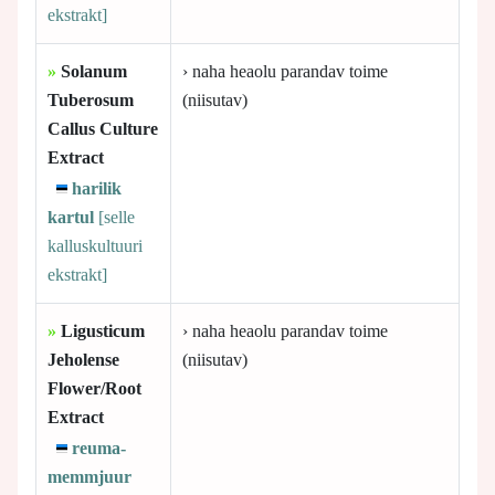
ekstrakt]
»
Solanum
› naha heaolu parandav toime
Tuberosum
(niisutav)
Callus Culture
Extract
harilik
kartul
[selle
kalluskultuuri
ekstrakt]
»
Ligusticum
› naha heaolu parandav toime
Jeholense
(niisutav)
Flower/Root
Extract
reuma-
memmjuur