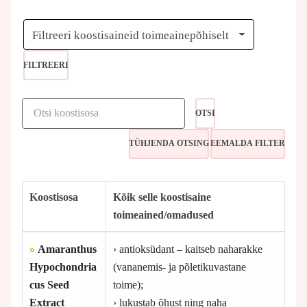
Filtreeri koostisaineid toimeainepõhiselt
FILTREERI
OTSI
Koostisosa
Kõik selle koostisaine
toimeained/omadused
»
Amaranthus
› antioksüdant – kaitseb naharakke
Hypochondria
(vananemis- ja põletikuvastane
cus Seed
toime);
Extract
› lukustab õhust ning naha