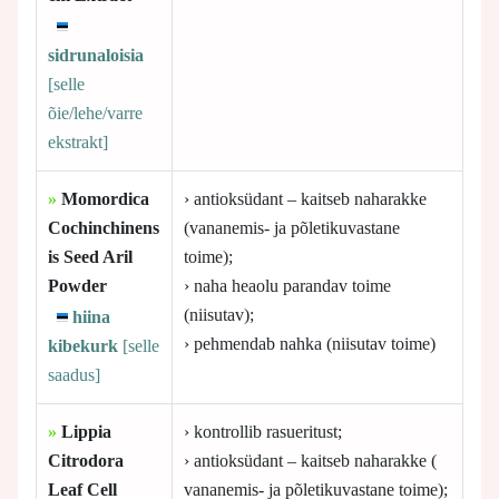
sidrunaloisia
[selle
õie/lehe/varre
ekstrakt]
»
Momordica
› antioksüdant – kaitseb naharakke
Cochinchinens
(vananemis- ja põletikuvastane
is Seed Aril
toime);
Powder
› naha heaolu parandav toime
(niisutav);
hiina
› pehmendab nahka (niisutav toime)
kibekurk
[selle
saadus]
»
Lippia
› kontrollib rasueritust;
Citrodora
› antioksüdant – kaitseb naharakke (
Leaf Cell
vananemis- ja põletikuvastane toime);