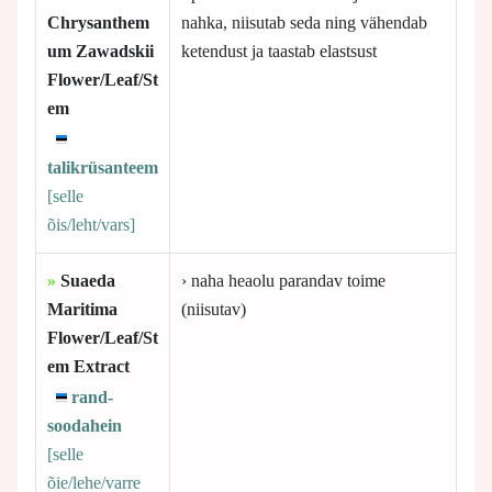
Chrysanthem
nahka, niisutab seda ning vähendab
um Zawadskii
ketendust ja taastab elastsust
Flower/Leaf/St
em
talikrüsanteem
[selle
õis/leht/vars]
»
Suaeda
› naha heaolu parandav toime
Maritima
(niisutav)
Flower/Leaf/St
em Extract
rand-
soodahein
[selle
õie/lehe/varre