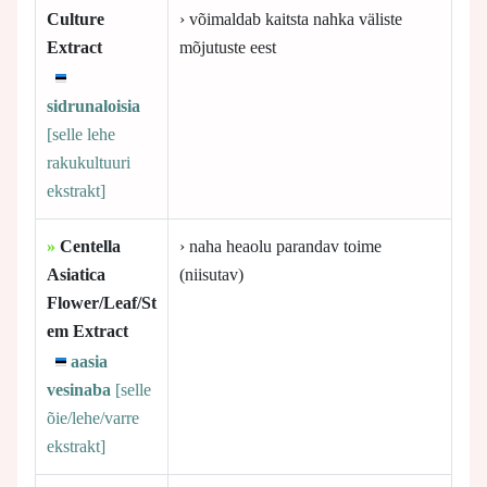
Culture
› võimaldab kaitsta nahka väliste
Extract
mõjutuste eest
sidrunaloisia
[selle
lehe
rakukultuuri
ekstrakt]
»
Centella
› naha heaolu parandav toime
Asiatica
(niisutav)
Flower/Leaf/St
em Extract
aasia
vesinaba
[selle
õie/lehe/varre
ekstrakt]