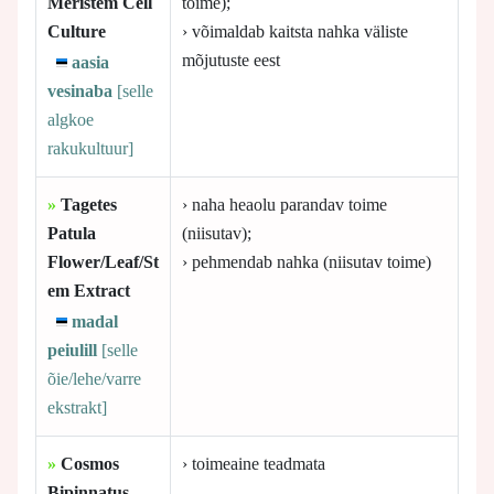
Meristem Cell
toime);
Culture
› võimaldab kaitsta nahka väliste
mõjutuste eest
aasia
vesinaba
[selle
algkoe
rakukultuur]
»
Tagetes
› naha heaolu parandav toime
Patula
(niisutav);
Flower/Leaf/St
› pehmendab nahka (niisutav toime)
em Extract
madal
peiulill
[selle
õie/lehe/varre
ekstrakt]
»
Cosmos
› toimeaine teadmata
Bipinnatus