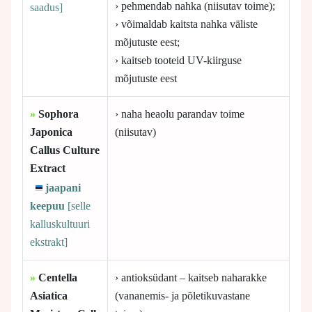
› pehmendab nahka (niisutav toime);
saadus]
› võimaldab kaitsta nahka väliste
mõjutuste eest;
› kaitseb tooteid UV-kiirguse
mõjutuste eest
»
Sophora
› naha heaolu parandav toime
Japonica
(niisutav)
Callus Culture
Extract
jaapani
keepuu
[selle
kalluskultuuri
ekstrakt]
»
Centella
› antioksüdant – kaitseb naharakke
Asiatica
(vananemis- ja põletikuvastane