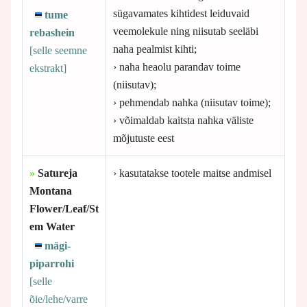
sügavamates kihtidest leiduvaid
tume
veemolekule ning niisutab seeläbi
rebashein
naha pealmist kihti;
[selle
seemne
› naha heaolu parandav toime
ekstrakt]
(niisutav);
› pehmendab nahka (niisutav toime);
› võimaldab kaitsta nahka väliste
mõjutuste eest
»
Satureja
› kasutatakse tootele maitse andmisel
Montana
Flower/Leaf/St
em Water
mägi-
piparrohi
[selle
õie/lehe/varre