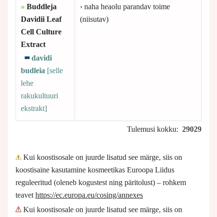
»
Buddleja
› naha heaolu parandav toime
Davidii Leaf
(niisutav)
Cell Culture
Extract
davidi
budleia
[selle
lehe
rakukultuuri
ekstrakt]
Tulemusi kokku:
29029
Kui koostisosale on juurde lisatud see märge, siis on
koostisaine kasutamine kosmeetikas Euroopa Liidus
reguleeritud (oleneb kogustest ning päritolust) – rohkem
teavet
https://ec.europa.eu/cosing/annexes
Kui koostisosale on juurde lisatud see märge, siis on