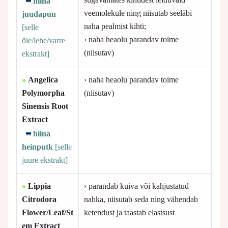
hiina
veemolekule ning niisutab seeläbi
juudapuu
naha pealmist kihti;
[selle
› naha heaolu parandav toime
õie/lehe/varre
(niisutav)
ekstrakt]
»
Angelica
› naha heaolu parandav toime
Polymorpha
(niisutav)
Sinensis Root
Extract
hiina
heinputk
[selle
juure ekstrakt]
»
Lippia
› parandab kuiva või kahjustatud
Citrodora
nahka, niisutab seda ning vähendab
Flower/Leaf/St
ketendust ja taastab elastsust
em Extract