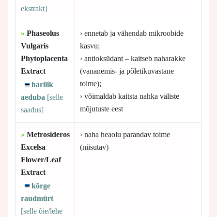
ekstrakt]
»
Phaseolus
› ennetab ja vähendab mikroobide
Vulgaris
kasvu;
Phytoplacenta
› antioksüdant – kaitseb naharakke
Extract
(vananemis- ja põletikuvastane
toime);
harilik
› võimaldab kaitsta nahka väliste
aeduba
[selle
mõjutuste eest
saadus]
»
Metrosideros
› naha heaolu parandav toime
Excelsa
(niisutav)
Flower/Leaf
Extract
kõrge
raudmürt
[selle
õie/lehe