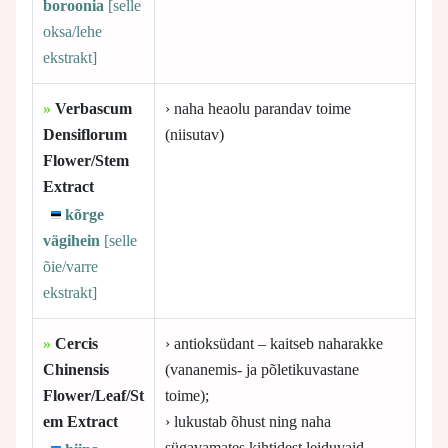
boroonia
[selle
oksa/lehe
ekstrakt]
»
Verbascum
› naha heaolu parandav toime
Densiflorum
(niisutav)
Flower/Stem
Extract
kõrge
vägihein
[selle
õie/varre
ekstrakt]
»
Cercis
› antioksüdant – kaitseb naharakke
Chinensis
(vananemis- ja põletikuvastane
Flower/Leaf/St
toime);
em Extract
› lukustab õhust ning naha
sügavamates kihtidest leiduvaid