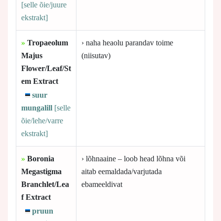
[selle
õie/juure
ekstrakt]
»
Tropaeolum
› naha heaolu parandav toime
Majus
(niisutav)
Flower/Leaf/St
em Extract
suur
mungalill
[selle
õie/lehe/varre
ekstrakt]
»
Boronia
› lõhnaaine – loob head lõhna või
Megastigma
aitab eemaldada/varjutada
Branchlet/Lea
ebameeldivat
f Extract
pruun