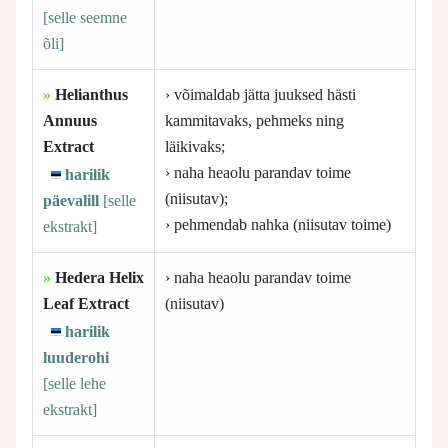
[selle
seemne
õli]
»
Helianthus
› võimaldab jätta juuksed hästi
Annuus
kammitavaks, pehmeks ning
Extract
läikivaks;
› naha heaolu parandav toime
harilik
(niisutav);
päevalill
[selle
› pehmendab nahka (niisutav toime)
ekstrakt]
»
Hedera Helix
› naha heaolu parandav toime
Leaf Extract
(niisutav)
harilik
luuderohi
[selle
lehe
ekstrakt]