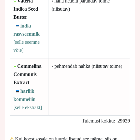
»
Vateria
› naha heaolu parandav toime
Indica Seed
(niisutav)
Butter
india
rasvseemnik
[selle
seemne
võie]
»
Commelina
› pehmendab nahka (niisutav toime)
Communis
Extract
harilik
kommeliin
[selle
ekstrakt]
Tulemusi kokku:
29029
Kui koostisosale on juurde lisatud see märge, siis on