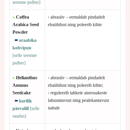
seemne pulber]
»
Coffea
› abrasiiv – eemaldab pindadelt
Arabica Seed
ebaühtlust ning poleerib kihte
Powder
araabika
kohvipuu
[selle
seemne
pulber]
»
Helianthus
› abrasiiv – eemaldab pindadelt
Annuus
ebaühtlust ning poleerib kihte;
Seedcake
› reguleerib tahkete aineosakeste
lahustatavust ning pealekantavust
harilik
nahale
päevalill
[selle
saadus]