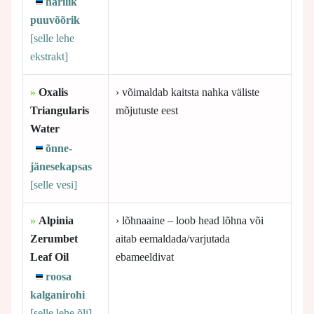
harilik
puuvõõrik
[selle
lehe
ekstrakt]
»
Oxalis
› võimaldab kaitsta nahka väliste
Triangularis
mõjutuste eest
Water
õnne-
jänesekapsas
[selle
vesi]
»
Alpinia
› lõhnaaine – loob head lõhna või
Zerumbet
aitab eemaldada/varjutada
Leaf Oil
ebameeldivat
roosa
kalganirohi
[selle
lehe õli]