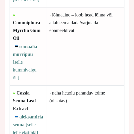
»
› lõhnaaine – loob head lõhna või
Commiphora
aitab eemaldada/varjutada
Myrrha Gum
ebameeldivat
Oil
somaalia
mürripuu
[selle
kummivaigu
õli]
»
Cassia
› naha heaolu parandav toime
Senna Leaf
(niisutav)
Extract
aleksandria
senna
[selle
lehe ekstrakt]