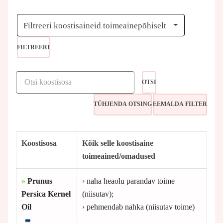
Filtreeri koostisaineid toimeainepõhiselt
FILTREERI
OTSI
Koostisosa
Kõik selle koostisaine
toimeained/omadused
»
Prunus
› naha heaolu parandav toime
Persica Kernel
(niisutav);
Oil
› pehmendab nahka (niisutav toime)