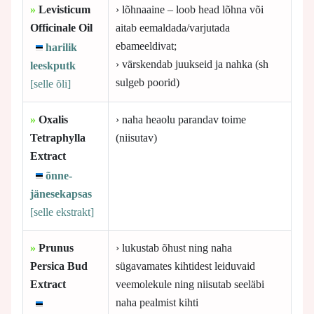
»
Levisticum
› lõhnaaine – loob head lõhna või
Officinale Oil
aitab eemaldada/varjutada
ebameeldivat;
harilik
› värskendab juukseid ja nahka (sh
leeskputk
sulgeb poorid)
[selle
õli]
»
Oxalis
› naha heaolu parandav toime
Tetraphylla
(niisutav)
Extract
õnne-
jänesekapsas
[selle
ekstrakt]
»
Prunus
› lukustab õhust ning naha
Persica Bud
sügavamates kihtidest leiduvaid
Extract
veemolekule ning niisutab seeläbi
naha pealmist kihti