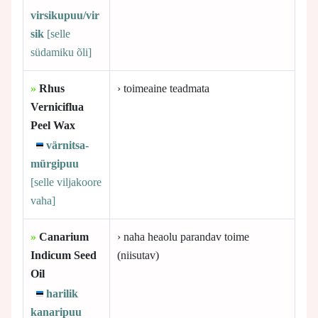
virsikupuu/vir
sik
[selle
südamiku õli]
»
Rhus
› toimeaine teadmata
Verniciflua
Peel Wax
värnitsa-
mürgipuu
[selle
viljakoore
vaha]
»
Canarium
› naha heaolu parandav toime
Indicum Seed
(niisutav)
Oil
harilik
kanaripuu