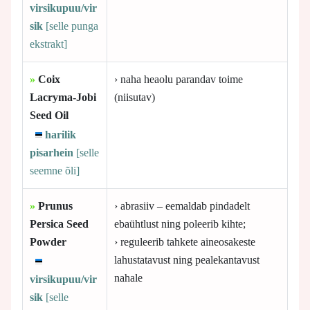
virsikupuu/vir
sik
[selle
punga
ekstrakt]
»
Coix
› naha heaolu parandav toime
Lacryma-Jobi
(niisutav)
Seed Oil
harilik
pisarhein
[selle
seemne õli]
»
Prunus
› abrasiiv – eemaldab pindadelt
Persica Seed
ebaühtlust ning poleerib kihte;
Powder
› reguleerib tahkete aineosakeste
lahustatavust ning pealekantavust
nahale
virsikupuu/vir
sik
[selle