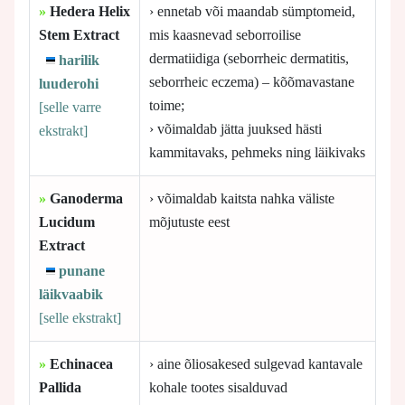
»
Hedera Helix
› ennetab või maandab sümptomeid,
Stem Extract
mis kaasnevad seborroilise
dermatiidiga (seborrheic dermatitis,
harilik
seborrheic eczema) – kõõmavastane
luuderohi
toime;
[selle
varre
› võimaldab jätta juuksed hästi
ekstrakt]
kammitavaks, pehmeks ning läikivaks
»
Ganoderma
› võimaldab kaitsta nahka väliste
Lucidum
mõjutuste eest
Extract
punane
läikvaabik
[selle
ekstrakt]
»
Echinacea
› aine õliosakesed sulgevad kantavale
Pallida
kohale tootes sisalduvad