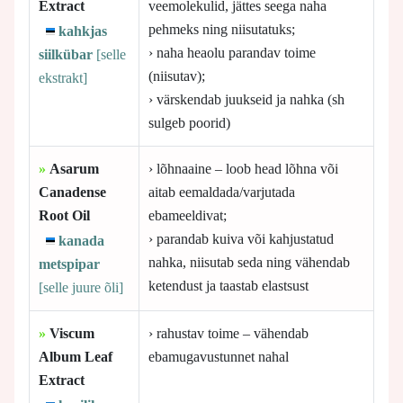
Extract
veemolekulid, jättes seega naha
pehmeks ning niisutatuks;
kahkjas
› naha heaolu parandav toime
siilkübar
[selle
(niisutav);
ekstrakt]
› värskendab juukseid ja nahka (sh
sulgeb poorid)
»
Asarum
› lõhnaaine – loob head lõhna või
Canadense
aitab eemaldada/varjutada
Root Oil
ebameeldivat;
› parandab kuiva või kahjustatud
kanada
nahka, niisutab seda ning vähendab
metspipar
ketendust ja taastab elastsust
[selle
juure õli]
»
Viscum
› rahustav toime – vähendab
Album Leaf
ebamugavustunnet nahal
Extract