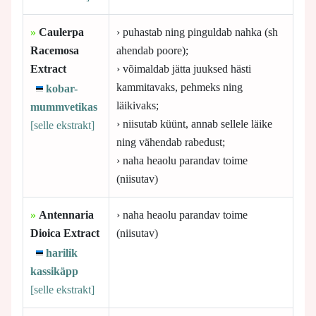
»
Caulerpa
› puhastab ning pinguldab nahka (sh
Racemosa
ahendab poore);
Extract
› võimaldab jätta juuksed hästi
kammitavaks, pehmeks ning
kobar-
läikivaks;
mummvetikas
› niisutab küünt, annab sellele läike
[selle
ekstrakt]
ning vähendab rabedust;
› naha heaolu parandav toime
(niisutav)
»
Antennaria
› naha heaolu parandav toime
Dioica Extract
(niisutav)
harilik
kassikäpp
[selle
ekstrakt]