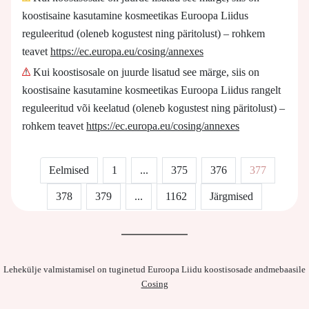
koostisaine kasutamine kosmeetikas Euroopa Liidus
reguleeritud (oleneb kogustest ning päritolust) – rohkem
teavet
https://ec.europa.eu/cosing/annexes
Kui koostisosale on juurde lisatud see märge, siis on
koostisaine kasutamine kosmeetikas Euroopa Liidus rangelt
reguleeritud või keelatud (oleneb kogustest ning päritolust) –
rohkem teavet
https://ec.europa.eu/cosing/annexes
Eelmised
1
...
375
376
377
378
379
...
1162
Järgmised
Lehekülje valmistamisel on tuginetud Euroopa Liidu koostisosade andmebaasile
Cosing