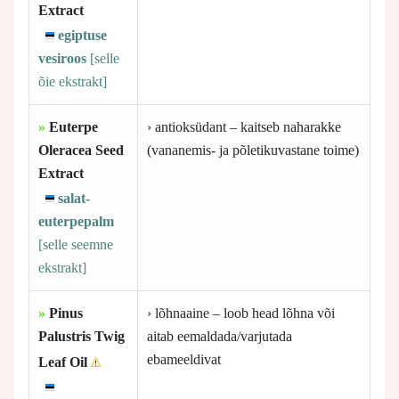
Extract
egiptuse
vesiroos
[selle
õie ekstrakt]
»
Euterpe
› antioksüdant – kaitseb naharakke
Oleracea Seed
(vananemis- ja põletikuvastane toime)
Extract
salat-
euterpepalm
[selle
seemne
ekstrakt]
»
Pinus
› lõhnaaine – loob head lõhna või
Palustris Twig
aitab eemaldada/varjutada
ebameeldivat
Leaf Oil