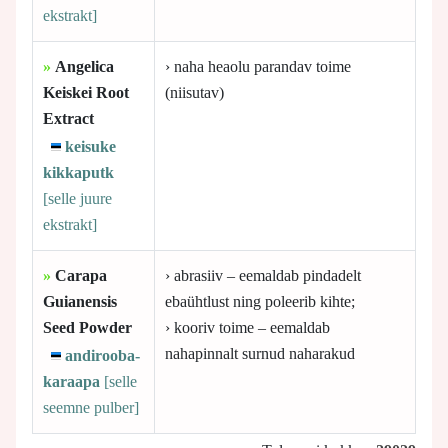
ekstrakt]
»
Angelica
› naha heaolu parandav toime
Keiskei Root
(niisutav)
Extract
keisuke
kikkaputk
[selle
juure
ekstrakt]
»
Carapa
› abrasiiv – eemaldab pindadelt
Guianensis
ebaühtlust ning poleerib kihte;
Seed Powder
› kooriv toime – eemaldab
nahapinnalt surnud naharakud
andirooba-
karaapa
[selle
seemne pulber]