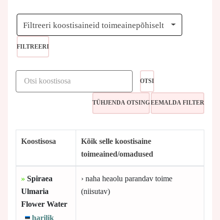
Filtreeri koostisaineid toimeainepõhiselt
FILTREERI
OTSI
Koostisosa
Kõik selle koostisaine
toimeained/omadused
»
Spiraea
› naha heaolu parandav toime
Ulmaria
(niisutav)
Flower Water
harilik