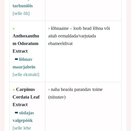
tarhuniõis
[selle
õli]
»
› lõhnaaine – loob head lõhna või
Anthoxanthu
aitab eemaldada/varjutada
m Odoratum
ebameeldivat
Extract
lõhnav
maarjahein
[selle
ekstrakt]
»
Carpinus
› naha heaolu parandav toime
Cordata Leaf
(niisutav)
Extract
südajas
valgepöök
[selle
lehe