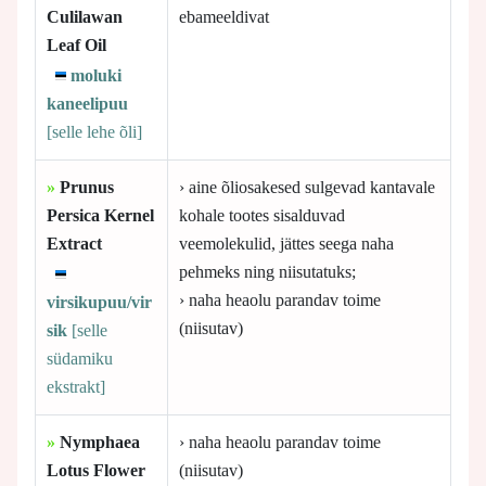
Culilawan
ebameeldivat
Leaf Oil
moluki
kaneelipuu
[selle
lehe õli]
»
Prunus
› aine õliosakesed sulgevad kantavale
Persica Kernel
kohale tootes sisalduvad
Extract
veemolekulid, jättes seega naha
pehmeks ning niisutatuks;
› naha heaolu parandav toime
virsikupuu/vir
(niisutav)
sik
[selle
südamiku
ekstrakt]
»
Nymphaea
› naha heaolu parandav toime
Lotus Flower
(niisutav)