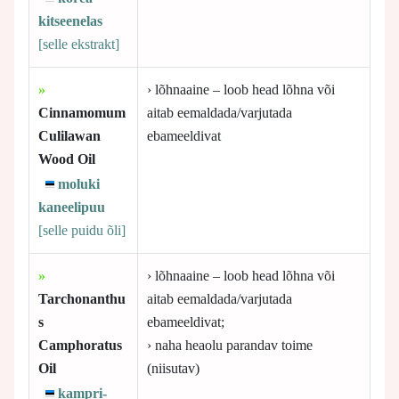
kitseenelas
[selle
ekstrakt]
»
› lõhnaaine – loob head lõhna või
Cinnamomum
aitab eemaldada/varjutada
Culilawan
ebameeldivat
Wood Oil
moluki
kaneelipuu
[selle
puidu õli]
»
› lõhnaaine – loob head lõhna või
Tarchonanthu
aitab eemaldada/varjutada
s
ebameeldivat;
Camphoratus
› naha heaolu parandav toime
Oil
(niisutav)
kampri-