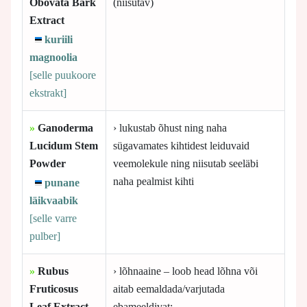
Obovata Bark
(niisutav)
Extract
kuriili
magnoolia
[selle
puukoore
ekstrakt]
»
Ganoderma
› lukustab õhust ning naha
Lucidum Stem
sügavamates kihtidest leiduvaid
Powder
veemolekule ning niisutab seeläbi
naha pealmist kihti
punane
läikvaabik
[selle
varre
pulber]
»
Rubus
› lõhnaaine – loob head lõhna või
Fruticosus
aitab eemaldada/varjutada
Leaf Extract
ebameeldivat;