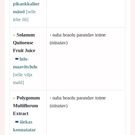
pikaokkaline
mänd
[selle
lehe õli]
»
Solanum
› naha heaolu parandav toime
Quitoense
(niisutav)
Fruit Juice
lulo-
maavits/lulo
[selle
vilja
mahl]
»
Polygonum
› naha heaolu parandav toime
Multiflorum
(niisutav)
Extract
õiekas
konnatatar