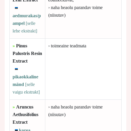
› naha heaolu parandav toime
(niisutav)
aedmurakas/p
ampel
[selle
lehe ekstrakt]
»
Pinus
› toimeaine teadmata
Palustris Resin
Extract
pikaokkaline
mänd
[selle
vaigu ekstrakt]
»
Aruncus
› naha heaolu parandav toime
Aethusifolius
(niisutav)
Extract
korea