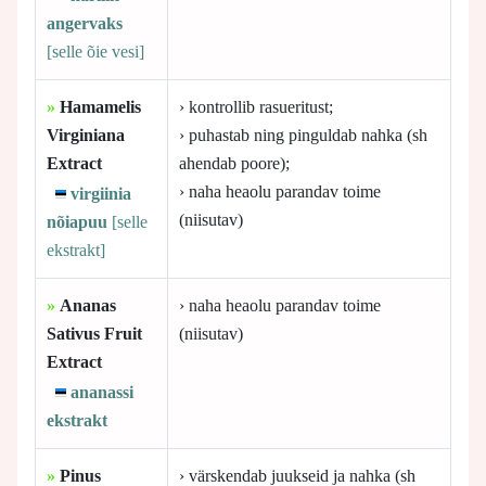
angervaks
[selle
õie vesi]
»
Hamamelis
› kontrollib rasueritust;
Virginiana
› puhastab ning pinguldab nahka (sh
Extract
ahendab poore);
› naha heaolu parandav toime
virgiinia
(niisutav)
nõiapuu
[selle
ekstrakt]
»
Ananas
› naha heaolu parandav toime
Sativus Fruit
(niisutav)
Extract
ananassi
ekstrakt
»
Pinus
› värskendab juukseid ja nahka (sh