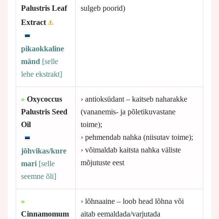
Palustris Leaf
sulgeb poorid)
Extract
pikaokkaline
mänd
[selle
lehe ekstrakt]
»
Oxycoccus
› antioksüdant – kaitseb naharakke
Palustris Seed
(vananemis- ja põletikuvastane
Oil
toime);
› pehmendab nahka (niisutav toime);
› võimaldab kaitsta nahka väliste
jõhvikas/kure
mõjutuste eest
mari
[selle
seemne õli]
»
› lõhnaaine – loob head lõhna või
Cinnamomum
aitab eemaldada/varjutada