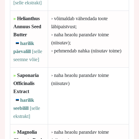
[selle
ekstrakt]
»
Helianthus
› võimaldab vähendada toote
Annuus Seed
läbipaistvust;
Butter
› naha heaolu parandav toime
(niisutav);
harilik
› pehmendab nahka (niisutav toime)
päevalill
[selle
seemne võie]
»
Saponaria
› naha heaolu parandav toime
Officinalis
(niisutav)
Extract
harilik
seebilill
[selle
ekstrakt]
»
Magnolia
› naha heaolu parandav toime