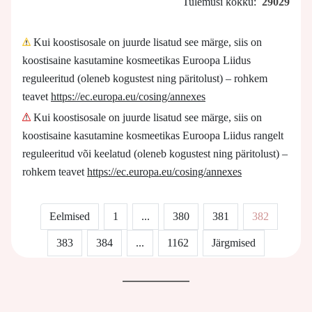
Tulemusi kokku:
29029
Kui koostisosale on juurde lisatud see märge, siis on
koostisaine kasutamine kosmeetikas Euroopa Liidus
reguleeritud (oleneb kogustest ning päritolust) – rohkem
teavet
https://ec.europa.eu/cosing/annexes
Kui koostisosale on juurde lisatud see märge, siis on
koostisaine kasutamine kosmeetikas Euroopa Liidus rangelt
reguleeritud või keelatud (oleneb kogustest ning päritolust) –
rohkem teavet
https://ec.europa.eu/cosing/annexes
Eelmised
1
...
380
381
382
383
384
...
1162
Järgmised