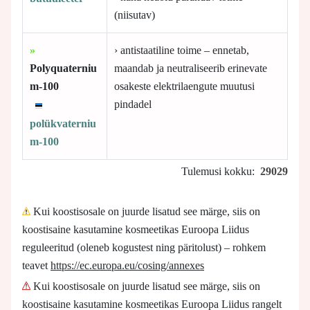
(niisutav)
»
› antistaatiline toime – ennetab,
Polyquaterniu
maandab ja neutraliseerib erinevate
m-100
osakeste elektrilaengute muutusi
pindadel
polükvaterniu
m-100
Tulemusi kokku:
29029
Kui koostisosale on juurde lisatud see märge, siis on
koostisaine kasutamine kosmeetikas Euroopa Liidus
reguleeritud (oleneb kogustest ning päritolust) – rohkem
teavet
https://ec.europa.eu/cosing/annexes
Kui koostisosale on juurde lisatud see märge, siis on
koostisaine kasutamine kosmeetikas Euroopa Liidus rangelt