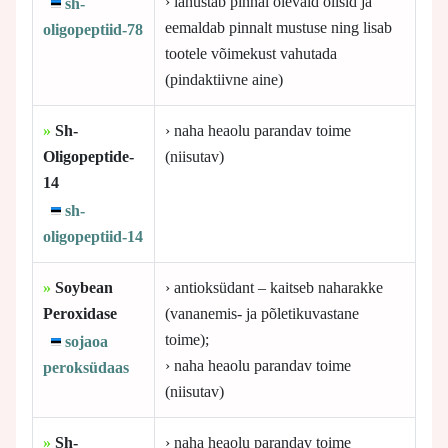
› lahustab pinnal olevaid õlisid ja
sh-
eemaldab pinnalt mustuse ning lisab
oligopeptiid-78
tootele võimekust vahutada
(pindaktiivne aine)
»
Sh-
› naha heaolu parandav toime
Oligopeptide-
(niisutav)
14
sh-
oligopeptiid-14
»
Soybean
› antioksüdant – kaitseb naharakke
Peroxidase
(vananemis- ja põletikuvastane
toime);
sojaoa
› naha heaolu parandav toime
peroksüdaas
(niisutav)
»
Sh-
› naha heaolu parandav toime