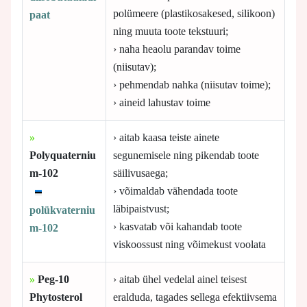
polümeere (plastikosakesed, silikoon)
paat
ning muuta toote tekstuuri;
› naha heaolu parandav toime
(niisutav);
› pehmendab nahka (niisutav toime);
› aineid lahustav toime
»
› aitab kaasa teiste ainete
Polyquaterniu
segunemisele ning pikendab toote
m-102
säilivusaega;
› võimaldab vähendada toote
läbipaistvust;
polükvaterniu
› kasvatab või kahandab toote
m-102
viskoossust ning võimekust voolata
»
Peg-10
› aitab ühel vedelal ainel teisest
Phytosterol
eralduda, tagades sellega efektiivsema