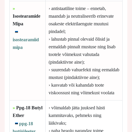
»
› antistaatiline toime – ennetab,
Isostearamide
maandab ja neutraliseerib erinevate
Mipa
osakeste elektrilaengute muutusi
pindadel;
› lahustab pinnal olevaid õlisid ja
isostearamiid
eemaldab pinnalt mustuse ning lisab
mipa
tootele võimekust vahutada
(pindaktiivne aine);
› suurendab vahuefekti ning eemaldab
mustust (pindaktiivne aine);
› kasvatab või kahandab toote
viskoossust ning võimekust voolata
»
Ppg-18 Butyl
› võimaldab jätta juuksed hästi
Ether
kammitavaks, pehmeks ning
läikivaks;
ppg-18
› naha heaolu parandav toime
butüüleeter