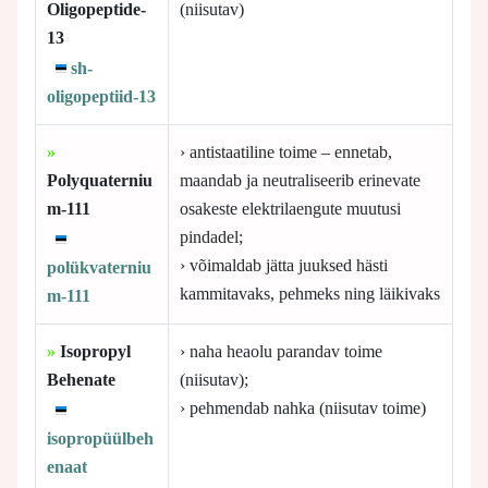
Oligopeptide-
(niisutav)
13
sh-
oligopeptiid-13
»
› antistaatiline toime – ennetab,
Polyquaterniu
maandab ja neutraliseerib erinevate
m-111
osakeste elektrilaengute muutusi
pindadel;
› võimaldab jätta juuksed hästi
polükvaterniu
kammitavaks, pehmeks ning läikivaks
m-111
»
Isopropyl
› naha heaolu parandav toime
Behenate
(niisutav);
› pehmendab nahka (niisutav toime)
isopropüülbeh
enaat