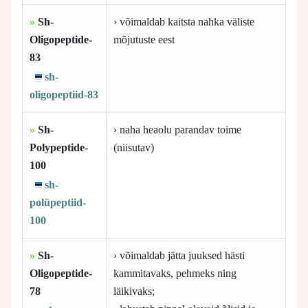
»
Sh-
› võimaldab kaitsta nahka väliste
Oligopeptide-
mõjutuste eest
83
sh-
oligopeptiid-83
»
Sh-
› naha heaolu parandav toime
Polypeptide-
(niisutav)
100
sh-
polüpeptiid-
100
»
Sh-
› võimaldab jätta juuksed hästi
Oligopeptide-
kammitavaks, pehmeks ning
78
läikivaks;