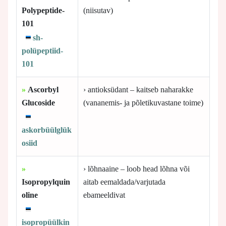
Polypeptide-
(niisutav)
101
sh-
polüpeptiid-
101
»
Ascorbyl
› antioksüdant – kaitseb naharakke
Glucoside
(vananemis- ja põletikuvastane toime)
askorbüülglük
osiid
»
› lõhnaaine – loob head lõhna või
Isopropylquin
aitab eemaldada/varjutada
oline
ebameeldivat
isopropüülkin