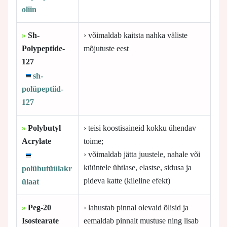
oliin
»
Sh-
› võimaldab kaitsta nahka väliste
Polypeptide-
mõjutuste eest
127
sh-
polüpeptiid-
127
»
Polybutyl
› teisi koostisaineid kokku ühendav
Acrylate
toime;
› võimaldab jätta juustele, nahale või
küüntele ühtlase, elastse, sidusa ja
polübutüülakr
pideva katte (kileline efekt)
ülaat
»
Peg-20
› lahustab pinnal olevaid õlisid ja
Isostearate
eemaldab pinnalt mustuse ning lisab