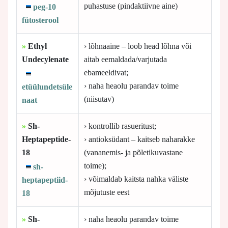
puhastuse (pindaktiivne aine)
peg-10
fütosterool
»
Ethyl
› lõhnaaine – loob head lõhna või
Undecylenate
aitab eemaldada/varjutada
ebameeldivat;
› naha heaolu parandav toime
etüülundetsüle
(niisutav)
naat
»
Sh-
› kontrollib rasueritust;
Heptapeptide-
› antioksüdant – kaitseb naharakke
18
(vananemis- ja põletikuvastane
toime);
sh-
› võimaldab kaitsta nahka väliste
heptapeptiid-
mõjutuste eest
18
»
Sh-
› naha heaolu parandav toime