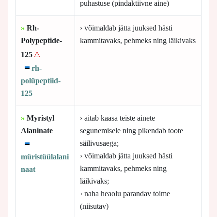
puhastuse (pindaktiivne aine)
»
Rh-
› võimaldab jätta juuksed hästi
Polypeptide-
kammitavaks, pehmeks ning läikivaks
125
rh-
polüpeptiid-
125
»
Myristyl
› aitab kaasa teiste ainete
Alaninate
segunemisele ning pikendab toote
säilivusaega;
› võimaldab jätta juuksed hästi
müristüülalani
kammitavaks, pehmeks ning
naat
läikivaks;
› naha heaolu parandav toime
(niisutav)