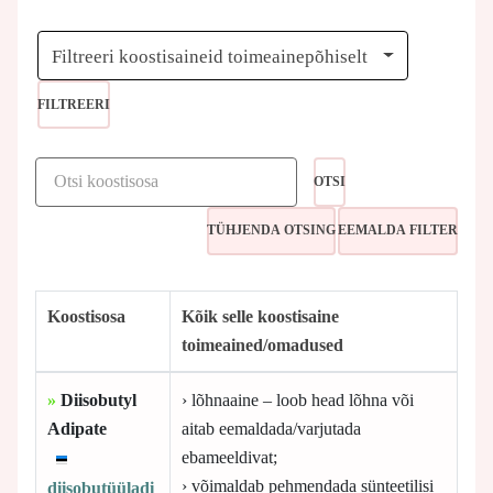
Filtreeri koostisaineid toimeainepõhiselt
FILTREERI
OTSI
Koostisosa
Kõik selle koostisaine
toimeained/omadused
»
Diisobutyl
› lõhnaaine – loob head lõhna või
Adipate
aitab eemaldada/varjutada
ebameeldivat;
› võimaldab pehmendada sünteetilisi
diisobutüüladi