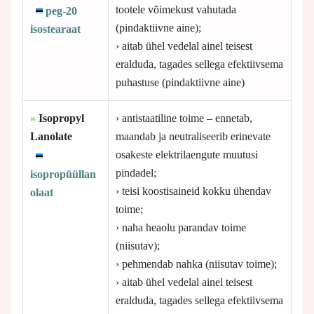
tootele võimekust vahutada
peg-20
(pindaktiivne aine);
isostearaat
› aitab ühel vedelal ainel teisest
eralduda, tagades sellega efektiivsema
puhastuse (pindaktiivne aine)
»
Isopropyl
› antistaatiline toime – ennetab,
Lanolate
maandab ja neutraliseerib erinevate
osakeste elektrilaengute muutusi
pindadel;
isopropüüllan
› teisi koostisaineid kokku ühendav
olaat
toime;
› naha heaolu parandav toime
(niisutav);
› pehmendab nahka (niisutav toime);
› aitab ühel vedelal ainel teisest
eralduda, tagades sellega efektiivsema