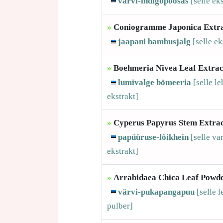
värvi-indigopõõsas
[selle
eks
»
Coniogramme Japonica Extr
jaapani bambusjalg
[selle
ek
»
Boehmeria Nivea Leaf Extrac
lumivalge bömeeria
[selle
le
ekstrakt]
»
Cyperus Papyrus Stem Extra
papüüruse-lõikhein
[selle
va
ekstrakt]
»
Arrabidaea Chica Leaf Powd
värvi-pukapangapuu
[selle
l
pulber]