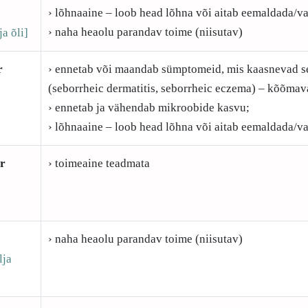
› lõhnaaine – loob head lõhna või aitab eemaldada/v
› naha heaolu parandav toime (niisutav)
ja õli]
r
› ennetab või maandab sümptomeid, mis kaasnevad se
(seborrheic dermatitis, seborrheic eczema) – kõõmav
› ennetab ja vähendab mikroobide kasvu;
› lõhnaaine – loob head lõhna või aitab eemaldada/v
r
› toimeaine teadmata
› naha heaolu parandav toime (niisutav)
lja