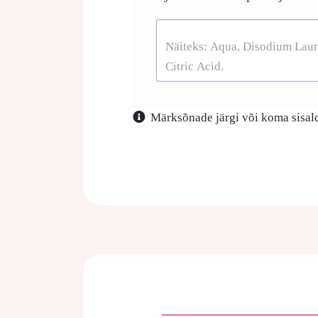
Märksõnade järgi või koma sisald