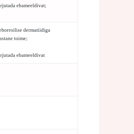
arjutada ebameeldivat;
borroilise dermatiidiga
astane toime;
arjutada ebameeldivat