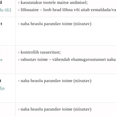
l
› kasutatakse tootele maitse andmisel;
› lõhnaaine – loob head lõhna või aitab eemaldada/v
du õli]
ct
› naha heaolu parandav toime (niisutav)
t
› kontrollib rasueritust;
› rahustav toime – vähendab ebamugavustunnet naha
re
t
› naha heaolu parandav toime (niisutav)
lja
› naha heaolu parandav toime (niisutav)