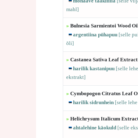
mohaave tääkliilia
[selle
vilj
mahl]
»
Bulnesia Sarmientoi Wood Oi
argentiina pühapuu
[selle
pu
õli]
»
Castanea Sativa Leaf Extract
harilik kastanipuu
[selle
leh
ekstrakt]
»
Cymbopogon Citratus Leaf O
harilik sidrunhein
[selle
lehe
»
Helichrysum Italicum Extrac
ahtalehine käokuld
[selle
eks