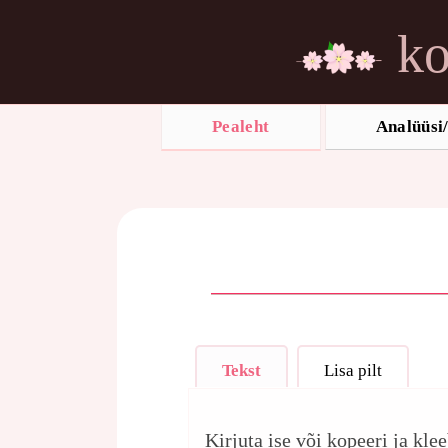
ko
Pealeht
Analüüsi/
Tekst
Lisa pilt
Kirjuta ise või kopeeri ja kle