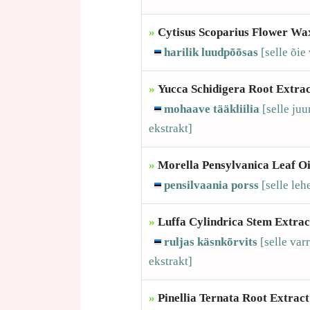
»
Cytisus Scoparius Flower Wa
harilik luudpõõsas
[selle
õie
»
Yucca Schidigera Root Extra
mohaave tääkliilia
[selle
juu
ekstrakt]
»
Morella Pensylvanica Leaf Oi
pensilvaania porss
[selle
lehe
»
Luffa Cylindrica Stem Extrac
ruljas käsnkõrvits
[selle
var
ekstrakt]
»
Pinellia Ternata Root Extract