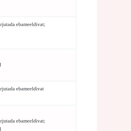
arjutada ebameeldivat;
l
arjutada ebameeldivat
arjutada ebameeldivat;
l