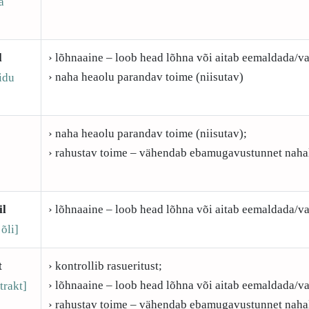
a
l
› lõhnaaine – loob head lõhna või aitab eemaldada/v
› naha heaolu parandav toime (niisutav)
idu
› naha heaolu parandav toime (niisutav);
› rahustav toime – vähendab ebamugavustunnet naha
e
il
› lõhnaaine – loob head lõhna või aitab eemaldada/v
 õli]
t
› kontrollib rasueritust;
› lõhnaaine – loob head lõhna või aitab eemaldada/v
trakt]
› rahustav toime – vähendab ebamugavustunnet naha