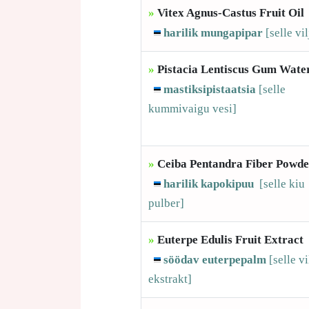
»
Vitex Agnus-Castus Fruit Oil
harilik mungapipar
[selle
vil
»
Pistacia Lentiscus Gum Wate
mastiksipistaatsia
[selle
kummivaigu vesi]
»
Ceiba Pentandra Fiber Powde
harilik kapokipuu
[selle
kiu
pulber]
»
Euterpe Edulis Fruit Extract
söödav euterpepalm
[selle
vi
ekstrakt]