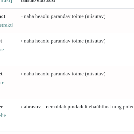
taastab elastsust
trakt]
act
› naha heaolu parandav toime (niisutav)
strakt]
t
› naha heaolu parandav toime (niisutav)
he
ct
› naha heaolu parandav toime (niisutav)
rre
er
› abrasiiv – eemaldab pindadelt ebaühtlust ning polee
ehe