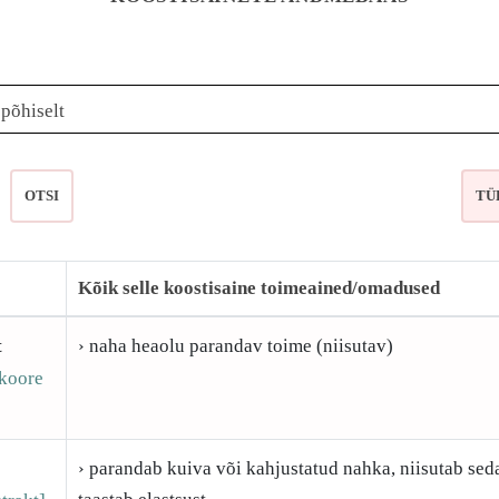
epõhiselt
OTSI
Kõik selle koostisaine toimeained/omadused
t
› naha heaolu parandav toime (niisutav)
koore
› parandab kuiva või kahjustatud nahka, niisutab sed