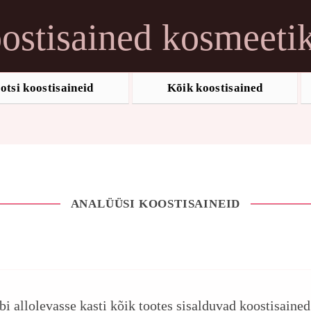
ostisained kosmeeti
otsi koostisaineid
Kõik koostisained
ANALÜÜSI KOOSTISAINEID
ebi allolevasse kasti kõik tootes sisalduvad koostisaine