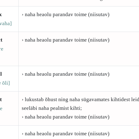
x
› naha heaolu parandav toime (niisutav)
 vaha]
ct
› naha heaolu parandav toime (niisutav)
re
l
› naha heaolu parandav toime (niisutav)
 õli]
t
› lukustab õhust ning naha sügavamates kihtidest le
seeläbi naha pealmist kihti;
re
› naha heaolu parandav toime (niisutav)
› naha heaolu parandav toime (niisutav)