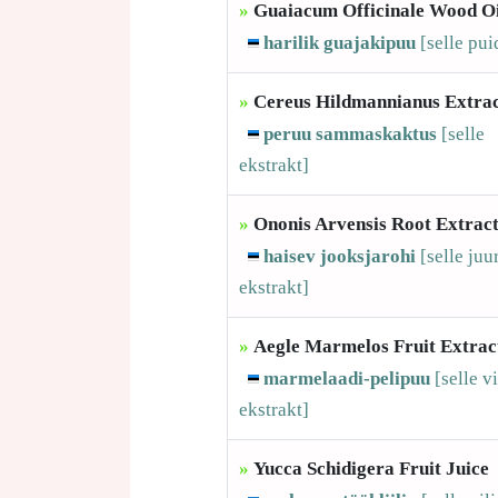
»
Guaiacum Officinale Wood Oi
harilik guajakipuu
[selle
pui
»
Cereus Hildmannianus Extra
peruu sammaskaktus
[selle
ekstrakt]
»
Ononis Arvensis Root Extrac
haisev jooksjarohi
[selle
juu
ekstrakt]
»
Aegle Marmelos Fruit Extrac
marmelaadi-pelipuu
[selle
vi
ekstrakt]
»
Yucca Schidigera Fruit Juice