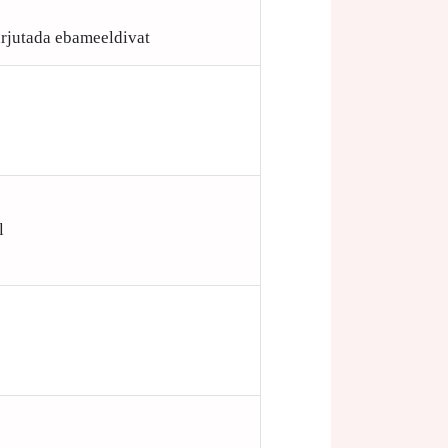
arjutada ebameeldivat
l