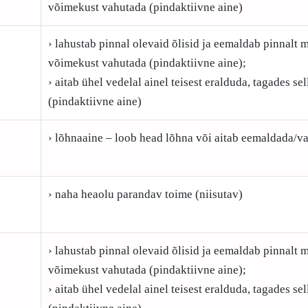
võimekust vahutada (pindaktiivne aine)
› lahustab pinnal olevaid õlisid ja eemaldab pinnalt m
võimekust vahutada (pindaktiivne aine);
› aitab ühel vedelal ainel teisest eralduda, tagades s
(pindaktiivne aine)
› lõhnaaine – loob head lõhna või aitab eemaldada/v
› naha heaolu parandav toime (niisutav)
› lahustab pinnal olevaid õlisid ja eemaldab pinnalt m
võimekust vahutada (pindaktiivne aine);
› aitab ühel vedelal ainel teisest eralduda, tagades s