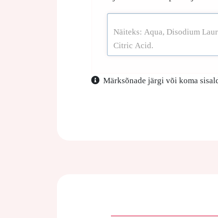
Märksõnade järgi või koma sisald