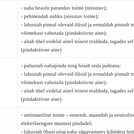
› naha heaolu parandav toime (niisutav);
› pehmendab nahka (niisutav toime);
› lahustab pinnal olevaid õlisid ja eemaldab pinnalt m
võimekust vahutada (pindaktiivne aine);
› aitab ühel vedelal ainel teisest eralduda, tagades s
(pindaktiivne aine)
› puhastab nahapinda ning hoiab seda puhtana;
› lahustab pinnal olevaid õlisid ja eemaldab pinnalt m
võimekust vahutada (pindaktiivne aine);
› aitab ühel vedelal ainel teisest eralduda, tagades s
(pindaktiivne aine)
› antistaatiline toime – ennetab, maandab ja neutralis
elektrilaengute muutusi pindadel;
› lukustab õhust ning naha sügavamates kihtidest le