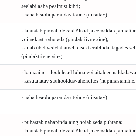
seeläbi naha pealmist kihti;
› naha heaolu parandav toime (niisutav)
› lahustab pinnal olevaid õlisid ja eemaldab pinnalt m
võimekust vahutada (pindaktiivne aine);
› aitab ühel vedelal ainel teisest eralduda, tagades s
(pindaktiivne aine)
› lõhnaaine – loob head lõhna või aitab eemaldada/v
› kasutatatav suuhooldusvahendites (nt puhastamine,
› naha heaolu parandav toime (niisutav)
› puhastab nahapinda ning hoiab seda puhtana;
› lahustab pinnal olevaid õlisid ja eemaldab pinnalt m