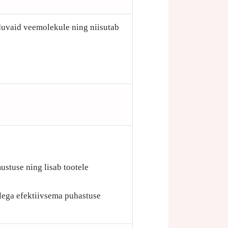
iduvaid veemolekule ning niisutab
ustuse ning lisab tootele
ellega efektiivsema puhastuse