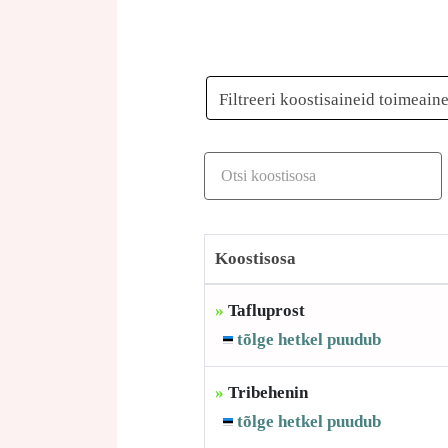
Filtreeri koostisaineid toimeain
Koostisosa
»
Tafluprost
tõlge hetkel puudub
»
Tribehenin
tõlge hetkel puudub