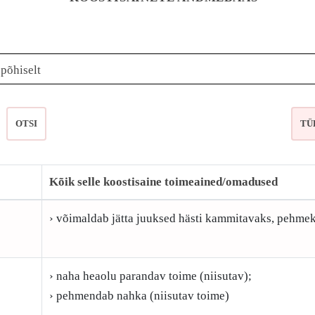
epõhiselt
OTSI
Kõik selle koostisaine toimeained/omadused
› võimaldab jätta juuksed hästi kammitavaks, pehmek
› naha heaolu parandav toime (niisutav);
› pehmendab nahka (niisutav toime)