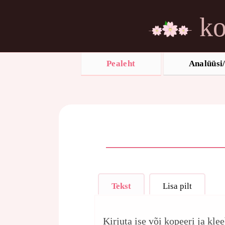
ko
Pealeht
Analüüsi/
Tekst
Lisa pilt
Kirjuta ise või kopeeri ja kle