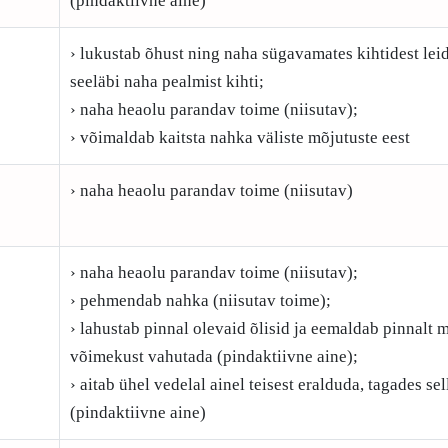
(pindaktiivne aine)
› lukustab õhust ning naha sügavamates kihtidest le
seeläbi naha pealmist kihti;
› naha heaolu parandav toime (niisutav);
› võimaldab kaitsta nahka väliste mõjutuste eest
› naha heaolu parandav toime (niisutav)
› naha heaolu parandav toime (niisutav);
› pehmendab nahka (niisutav toime);
› lahustab pinnal olevaid õlisid ja eemaldab pinnalt m
võimekust vahutada (pindaktiivne aine);
› aitab ühel vedelal ainel teisest eralduda, tagades s
(pindaktiivne aine)