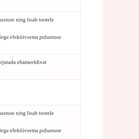
ustuse ning lisab tootele
ellega efektiivsema puhastuse
arjutada ebameeldivat
ustuse ning lisab tootele
ellega efektiivsema puhastuse