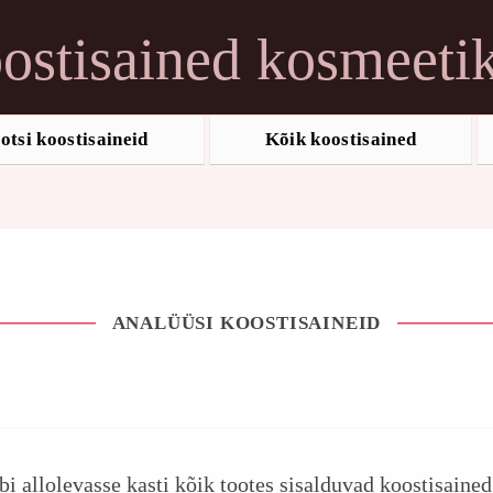
ostisained kosmeeti
otsi koostisaineid
Kõik koostisained
ANALÜÜSI KOOSTISAINEID
ebi allolevasse kasti kõik tootes sisalduvad koostisaine