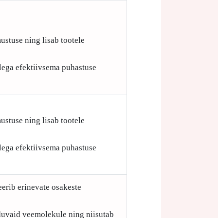
ustuse ning lisab tootele
ellega efektiivsema puhastuse
ustuse ning lisab tootele
ellega efektiivsema puhastuse
eerib erinevate osakeste
iduvaid veemolekule ning niisutab