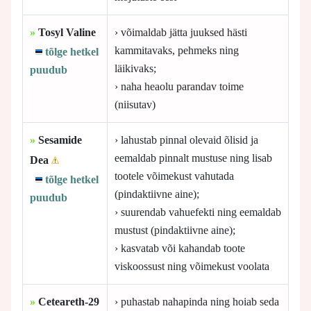
»
Tosyl Valine
› võimaldab jätta juuksed hästi
kammitavaks, pehmeks ning
tõlge hetkel
läikivaks;
puudub
› naha heaolu parandav toime
(niisutav)
»
Sesamide
› lahustab pinnal olevaid õlisid ja
eemaldab pinnalt mustuse ning lisab
Dea
tootele võimekust vahutada
tõlge hetkel
(pindaktiivne aine);
puudub
› suurendab vahuefekti ning eemaldab
mustust (pindaktiivne aine);
› kasvatab või kahandab toote
viskoossust ning võimekust voolata
»
Ceteareth-29
› puhastab nahapinda ning hoiab seda