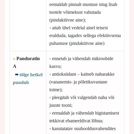
eemaldab pinnalt mustuse ning lisab
tootele võimekust vahutada
(pindaktiivne aine);
› aitab ühel vedelal ainel teisest
eralduda, tagades sellega efektiivsema
puhastuse (pindaktiivne aine)
»
Panduratin
› ennetab ja vähendab mikroobide
A
kasvu;
› antioksüdant – kaitseb naharakke
tõlge hetkel
(vananemis- ja põletikuvastane
puudub
toime);
› pleegitab või valgendab naha või
juuste tooni;
› eemaldab ja vähendab higistamisest
tekkivat ebameeldivat lõhna;
› kasutatatav suuhooldusvahendites