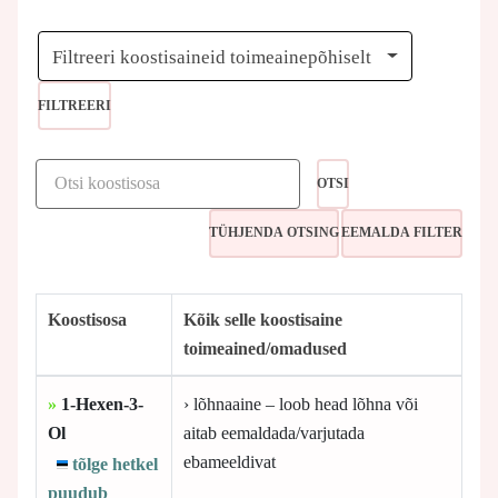
Filtreeri koostisaineid toimeainepõhiselt
FILTREERI
OTSI
Koostisosa
Kõik selle koostisaine
toimeained/omadused
»
1-Hexen-3-
› lõhnaaine – loob head lõhna või
Ol
aitab eemaldada/varjutada
ebameeldivat
tõlge hetkel
puudub