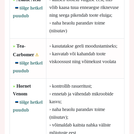
võib kaasa tuua enneaegse riknevuse
tõlge hetkel
ning seega pikendab toote eluiga;
puudub
› naha heaolu parandav toime
(niisutav)
»
Tea-
› kasutatakse geeli moodustamiseks;
› kasvatab või kahandab toote
Carbomer
viskoossust ning võimekust voolata
tõlge hetkel
puudub
»
Hornet
› kontrollib rasueritust;
Venom
› ennetab ja vähendab mikroobide
kasvu;
tõlge hetkel
› naha heaolu parandav toime
puudub
(niisutav);
› võimaldab kaitsta nahka väliste
mõjutuste eest