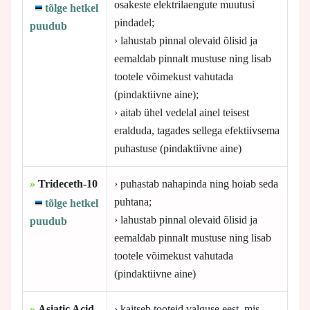
osakeste elektrilaengute muutusi
tõlge hetkel
pindadel;
puudub
› lahustab pinnal olevaid õlisid ja
eemaldab pinnalt mustuse ning lisab
tootele võimekust vahutada
(pindaktiivne aine);
› aitab ühel vedelal ainel teisest
eralduda, tagades sellega efektiivsema
puhastuse (pindaktiivne aine)
»
Trideceth-10
› puhastab nahapinda ning hoiab seda
puhtana;
tõlge hetkel
› lahustab pinnal olevaid õlisid ja
puudub
eemaldab pinnalt mustuse ning lisab
tootele võimekust vahutada
(pindaktiivne aine)
»
Asiatic Acid
› kaitseb tooteid valguse eest, mis