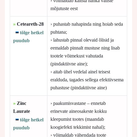
› võimaldab kaitsta nahka väliste
mõjutuste eest
»
Ceteareth-28
› puhastab nahapinda ning hoiab seda
puhtana;
tõlge hetkel
› lahustab pinnal olevaid õlisid ja
puudub
eemaldab pinnalt mustuse ning lisab
tootele võimekust vahutada
(pindaktiivne aine);
› aitab ühel vedelal ainel teisest
eralduda, tagades sellega efektiivsema
puhastuse (pindaktiivne aine)
»
Zinc
› paakumisvastane – ennetab
Laurate
erinevate aineosakeste kokku
kleepumist tootes (maandab
tõlge hetkel
koogiefekti tekkimist nahal);
puudub
› võimaldab vähendada toote