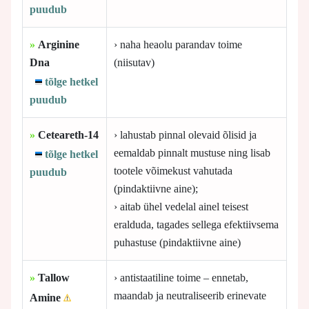
puudub
»
Arginine
› naha heaolu parandav toime
Dna
(niisutav)
tõlge hetkel
puudub
»
Ceteareth-14
› lahustab pinnal olevaid õlisid ja
eemaldab pinnalt mustuse ning lisab
tõlge hetkel
tootele võimekust vahutada
puudub
(pindaktiivne aine);
› aitab ühel vedelal ainel teisest
eralduda, tagades sellega efektiivsema
puhastuse (pindaktiivne aine)
»
Tallow
› antistaatiline toime – ennetab,
maandab ja neutraliseerib erinevate
Amine