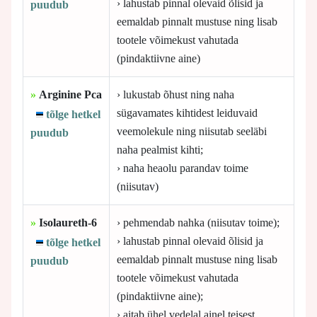
› lahustab pinnal olevaid õlisid ja
puudub
eemaldab pinnalt mustuse ning lisab
tootele võimekust vahutada
(pindaktiivne aine)
»
Arginine Pca
› lukustab õhust ning naha
sügavamates kihtidest leiduvaid
tõlge hetkel
veemolekule ning niisutab seeläbi
puudub
naha pealmist kihti;
› naha heaolu parandav toime
(niisutav)
»
Isolaureth-6
› pehmendab nahka (niisutav toime);
› lahustab pinnal olevaid õlisid ja
tõlge hetkel
eemaldab pinnalt mustuse ning lisab
puudub
tootele võimekust vahutada
(pindaktiivne aine);
› aitab ühel vedelal ainel teisest