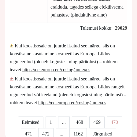
eralduda, tagades sellega efektiivsema
puhastuse (pindaktiivne aine)
Tulemusi kokku:
29029
Kui koostisosale on juurde lisatud see märge, siis on
koostisaine kasutamine kosmeetikas Euroopa Liidus
reguleeritud (oleneb kogustest ning päritolust) – rohkem
teavet
https://ec.europa.eu/cosing/annexes
Kui koostisosale on juurde lisatud see märge, siis on
koostisaine kasutamine kosmeetikas Euroopa Liidus rangelt
reguleeritud või keelatud (oleneb kogustest ning päritolust) –
rohkem teavet
https://ec.europa.eu/cosing/annexes
Eelmised
1
...
468
469
470
471
472
...
1162
Järgmised