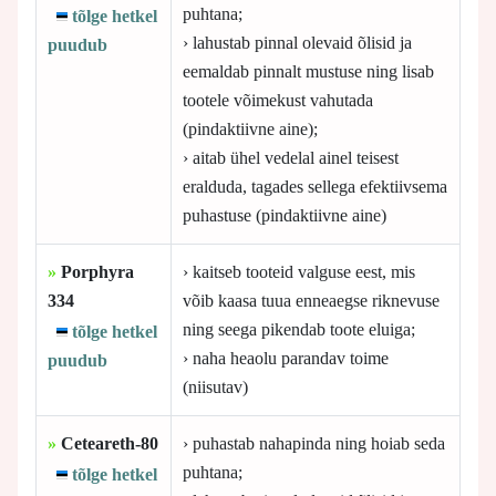
puhtana;
tõlge hetkel
› lahustab pinnal olevaid õlisid ja
puudub
eemaldab pinnalt mustuse ning lisab
tootele võimekust vahutada
(pindaktiivne aine);
› aitab ühel vedelal ainel teisest
eralduda, tagades sellega efektiivsema
puhastuse (pindaktiivne aine)
»
Porphyra
› kaitseb tooteid valguse eest, mis
334
võib kaasa tuua enneaegse riknevuse
ning seega pikendab toote eluiga;
tõlge hetkel
› naha heaolu parandav toime
puudub
(niisutav)
»
Ceteareth-80
› puhastab nahapinda ning hoiab seda
puhtana;
tõlge hetkel