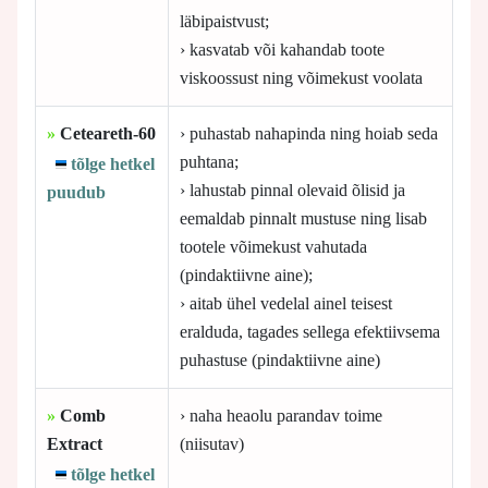
läbipaistvust;
› kasvatab või kahandab toote
viskoossust ning võimekust voolata
»
Ceteareth-60
› puhastab nahapinda ning hoiab seda
puhtana;
tõlge hetkel
› lahustab pinnal olevaid õlisid ja
puudub
eemaldab pinnalt mustuse ning lisab
tootele võimekust vahutada
(pindaktiivne aine);
› aitab ühel vedelal ainel teisest
eralduda, tagades sellega efektiivsema
puhastuse (pindaktiivne aine)
»
Comb
› naha heaolu parandav toime
Extract
(niisutav)
tõlge hetkel