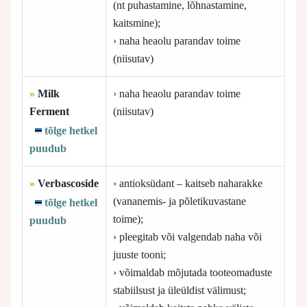
(nt puhastamine, lõhnastamine,
kaitsmine);
› naha heaolu parandav toime
(niisutav)
»
Milk
› naha heaolu parandav toime
Ferment
(niisutav)
tõlge hetkel
puudub
»
Verbascoside
› antioksüdant – kaitseb naharakke
(vananemis- ja põletikuvastane
tõlge hetkel
toime);
puudub
› pleegitab või valgendab naha või
juuste tooni;
› võimaldab mõjutada tooteomaduste
stabiilsust ja üleüldist välimust;