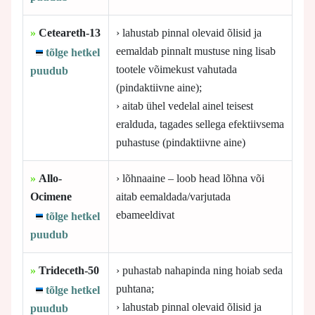
»
Ceteareth-13
› lahustab pinnal olevaid õlisid ja
eemaldab pinnalt mustuse ning lisab
tõlge hetkel
tootele võimekust vahutada
puudub
(pindaktiivne aine);
› aitab ühel vedelal ainel teisest
eralduda, tagades sellega efektiivsema
puhastuse (pindaktiivne aine)
»
Allo-
› lõhnaaine – loob head lõhna või
Ocimene
aitab eemaldada/varjutada
ebameeldivat
tõlge hetkel
puudub
»
Trideceth-50
› puhastab nahapinda ning hoiab seda
puhtana;
tõlge hetkel
› lahustab pinnal olevaid õlisid ja
puudub