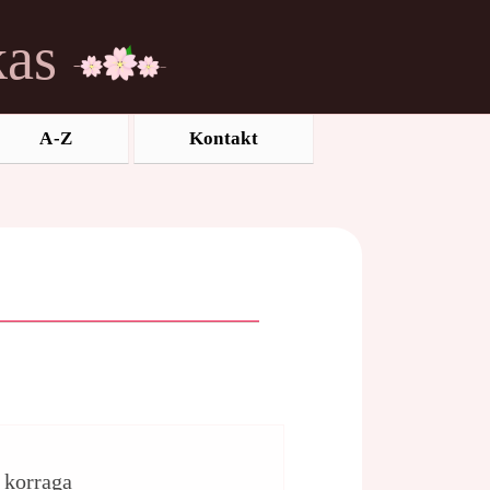
kas
A-Z
Kontakt
d korraga