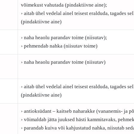
võimekust vahutada (pindaktiivne aine);
› aitab ühel vedelal ainel teisest eralduda, tagades s
(pindaktiivne aine)
› naha heaolu parandav toime (niisutav);
› pehmendab nahka (niisutav toime)
› naha heaolu parandav toime (niisutav)
› aitab ühel vedelal ainel teisest eralduda, tagades s
(pindaktiivne aine)
› antioksüdant – kaitseb naharakke (vananemis- ja põ
› võimaldab jätta juuksed hästi kammitavaks, pehmek
› parandab kuiva või kahjustatud nahka, niisutab sed