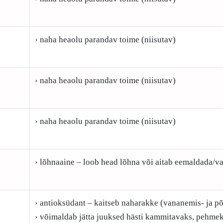
› naha heaolu parandav toime (niisutav)
› naha heaolu parandav toime (niisutav)
› naha heaolu parandav toime (niisutav)
› lõhnaaine – loob head lõhna või aitab eemaldada/v
› antioksüdant – kaitseb naharakke (vananemis- ja põ
› võimaldab jätta juuksed hästi kammitavaks, pehmek