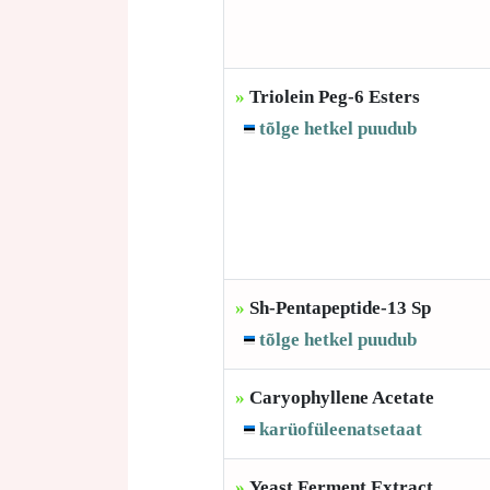
»
Triolein Peg-6 Esters
tõlge hetkel puudub
»
Sh-Pentapeptide-13 Sp
tõlge hetkel puudub
»
Caryophyllene Acetate
karüofüleenatsetaat
»
Yeast Ferment Extract