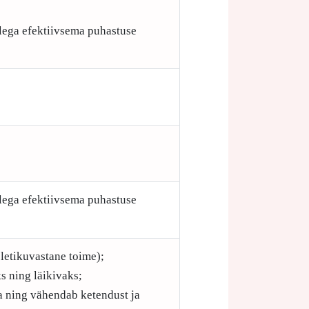
ellega efektiivsema puhastuse
ellega efektiivsema puhastuse
letikuvastane toime);
s ning läikivaks;
a ning vähendab ketendust ja