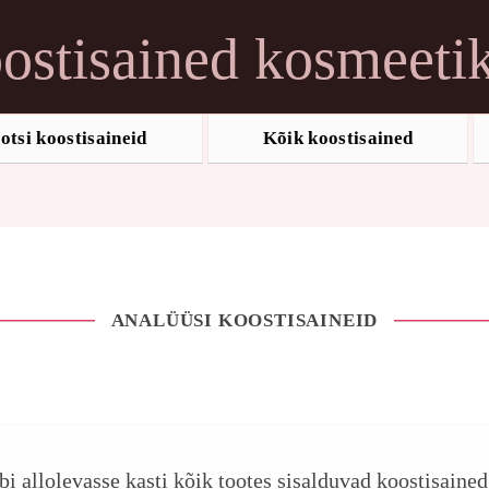
ostisained kosmeeti
otsi koostisaineid
Kõik koostisained
ANALÜÜSI KOOSTISAINEID
ebi allolevasse kasti kõik tootes sisalduvad koostisaine