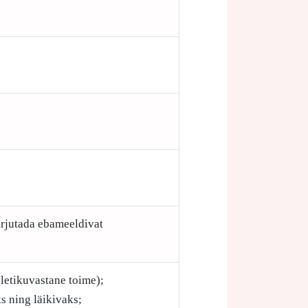
arjutada ebameeldivat
letikuvastane toime);
s ning läikivaks;