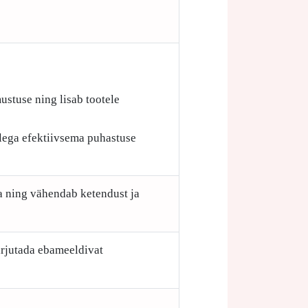
ustuse ning lisab tootele
ellega efektiivsema puhastuse
a ning vähendab ketendust ja
arjutada ebameeldivat