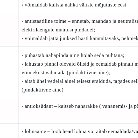
› võimaldab kaitsta nahka väliste mõjutuste eest
› antistaatiline toime – ennetab, maandab ja neutralis
elektrilaengute muutusi pindadel;
› võimaldab jätta juuksed hästi kammitavaks, pehmek
› puhastab nahapinda ning hoiab seda puhtana;
› lahustab pinnal olevaid õlisid ja eemaldab pinnalt m
võimekust vahutada (pindaktiivne aine);
› aitab ühel vedelal ainel teisest eralduda, tagades s
(pindaktiivne aine)
› antioksüdant – kaitseb naharakke ( vananemis- ja p
› lõhnaaine – loob head lõhna või aitab eemaldada/v