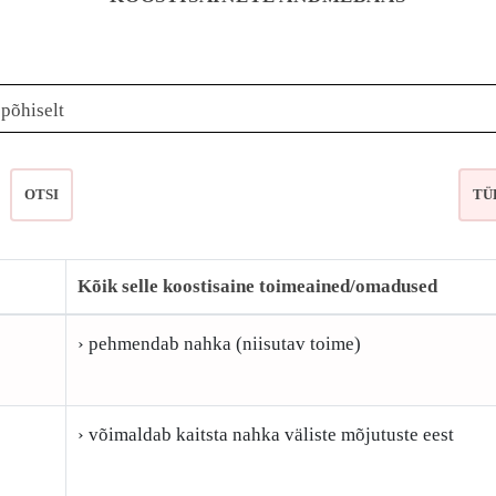
epõhiselt
OTSI
Kõik selle koostisaine toimeained/omadused
› pehmendab nahka (niisutav toime)
› võimaldab kaitsta nahka väliste mõjutuste eest