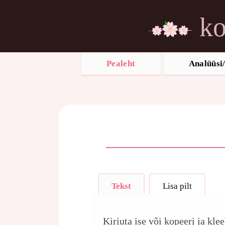
ko
Pealeht
Analüüsi/
Tekst
Lisa pilt
Kirjuta ise või kopeeri ja kle