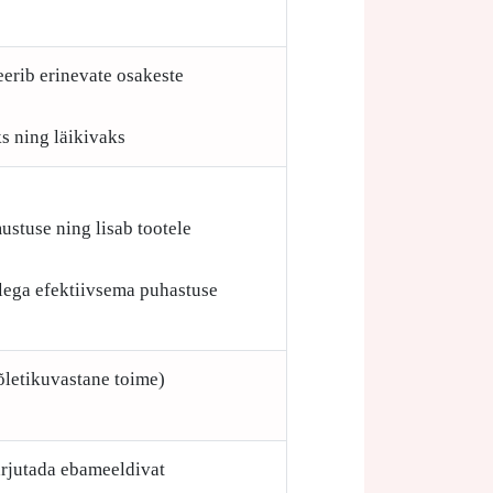
eerib erinevate osakeste
s ning läikivaks
ustuse ning lisab tootele
ellega efektiivsema puhastuse
õletikuvastane toime)
arjutada ebameeldivat