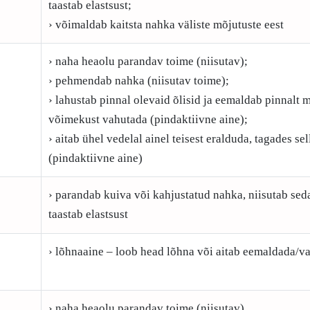
taastab elastsust;
› võimaldab kaitsta nahka väliste mõjutuste eest
› naha heaolu parandav toime (niisutav);
› pehmendab nahka (niisutav toime);
› lahustab pinnal olevaid õlisid ja eemaldab pinnalt m
võimekust vahutada (pindaktiivne aine);
› aitab ühel vedelal ainel teisest eralduda, tagades s
(pindaktiivne aine)
› parandab kuiva või kahjustatud nahka, niisutab sed
taastab elastsust
› lõhnaaine – loob head lõhna või aitab eemaldada/v
› naha heaolu parandav toime (niisutav)