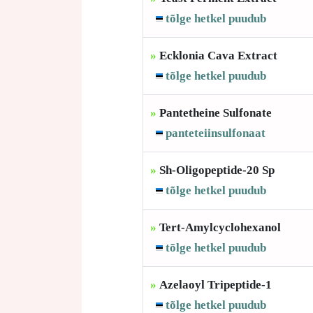
tõlge hetkel puudub
»
Ecklonia Cava Extract
tõlge hetkel puudub
»
Pantetheine Sulfonate
panteteiinsulfonaat
»
Sh-Oligopeptide-20 Sp
tõlge hetkel puudub
»
Tert-Amylcyclohexanol
tõlge hetkel puudub
»
Azelaoyl Tripeptide-1
tõlge hetkel puudub