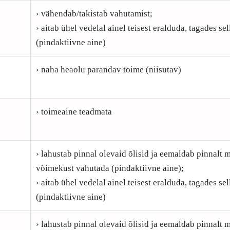
› vähendab/takistab vahutamist;
› aitab ühel vedelal ainel teisest eralduda, tagades s
(pindaktiivne aine)
› naha heaolu parandav toime (niisutav)
› toimeaine teadmata
› lahustab pinnal olevaid õlisid ja eemaldab pinnalt m
võimekust vahutada (pindaktiivne aine);
› aitab ühel vedelal ainel teisest eralduda, tagades s
(pindaktiivne aine)
› lahustab pinnal olevaid õlisid ja eemaldab pinnalt m