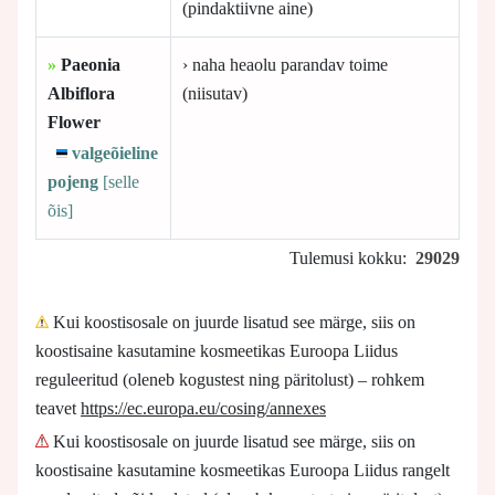
(pindaktiivne aine)
»
Paeonia
› naha heaolu parandav toime
Albiflora
(niisutav)
Flower
valgeõieline
pojeng
[selle
õis]
Tulemusi kokku:
29029
Kui koostisosale on juurde lisatud see märge, siis on
koostisaine kasutamine kosmeetikas Euroopa Liidus
reguleeritud (oleneb kogustest ning päritolust) – rohkem
teavet
https://ec.europa.eu/cosing/annexes
Kui koostisosale on juurde lisatud see märge, siis on
koostisaine kasutamine kosmeetikas Euroopa Liidus rangelt