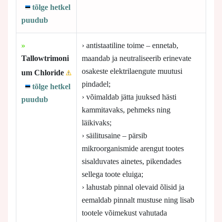
tõlge hetkel
puudub
»
› antistaatiline toime – ennetab,
Tallowtrimoni
maandab ja neutraliseerib erinevate
osakeste elektrilaengute muutusi
um Chloride
pindadel;
tõlge hetkel
› võimaldab jätta juuksed hästi
puudub
kammitavaks, pehmeks ning
läikivaks;
› säilitusaine – pärsib
mikroorganismide arengut tootes
sisalduvates ainetes, pikendades
sellega toote eluiga;
› lahustab pinnal olevaid õlisid ja
eemaldab pinnalt mustuse ning lisab
tootele võimekust vahutada