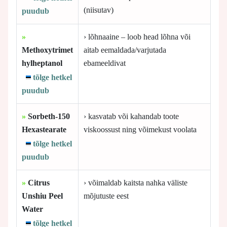
(niisutav)
puudub
»
› lõhnaaine – loob head lõhna või
Methoxytrimet
aitab eemaldada/varjutada
hylheptanol
ebameeldivat
tõlge hetkel
puudub
»
Sorbeth-150
› kasvatab või kahandab toote
Hexastearate
viskoossust ning võimekust voolata
tõlge hetkel
puudub
»
Citrus
› võimaldab kaitsta nahka väliste
Unshiu Peel
mõjutuste eest
Water
tõlge hetkel