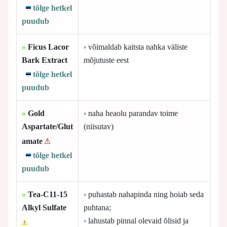
tõlge hetkel
puudub
»
Ficus Lacor
› võimaldab kaitsta nahka väliste
Bark Extract
mõjutuste eest
tõlge hetkel
puudub
»
Gold
› naha heaolu parandav toime
Aspartate/Glut
(niisutav)
amate
tõlge hetkel
puudub
»
Tea-C11-15
› puhastab nahapinda ning hoiab seda
Alkyl Sulfate
puhtana;
› lahustab pinnal olevaid õlisid ja