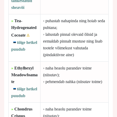
tahkestatud
sheavõi
»
Tea-
› puhastab nahapinda ning hoiab seda
Hydrogenated
puhtana;
› lahustab pinnal olevaid õlisid ja
Cocoate
eemaldab pinnalt mustuse ning lisab
tõlge hetkel
tootele võimekust vahutada
puudub
(pindaktiivne aine)
»
Ethylhexyl
› naha heaolu parandav toime
Meadowfoama
(niisutav);
te
› pehmendab nahka (niisutav toime)
tõlge hetkel
puudub
»
Chondrus
› naha heaolu parandav toime
Crispus
(niisutav);