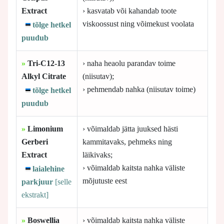
Extract
› kasvatab või kahandab toote
viskoossust ning võimekust voolata
tõlge hetkel
puudub
»
Tri-C12-13
› naha heaolu parandav toime
Alkyl Citrate
(niisutav);
› pehmendab nahka (niisutav toime)
tõlge hetkel
puudub
»
Limonium
› võimaldab jätta juuksed hästi
Gerberi
kammitavaks, pehmeks ning
Extract
läikivaks;
› võimaldab kaitsta nahka väliste
laialehine
mõjutuste eest
parkjuur
[selle
ekstrakt]
»
Boswellia
› võimaldab kaitsta nahka väliste