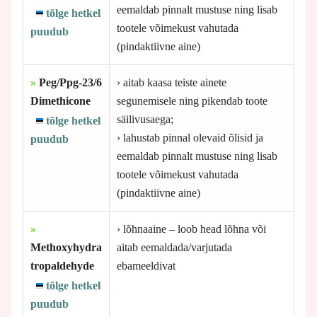
eemaldab pinnalt mustuse ning lisab
tõlge hetkel
tootele võimekust vahutada
puudub
(pindaktiivne aine)
»
Peg/Ppg-23/6
› aitab kaasa teiste ainete
Dimethicone
segunemisele ning pikendab toote
säilivusaega;
tõlge hetkel
› lahustab pinnal olevaid õlisid ja
puudub
eemaldab pinnalt mustuse ning lisab
tootele võimekust vahutada
(pindaktiivne aine)
»
› lõhnaaine – loob head lõhna või
Methoxyhydra
aitab eemaldada/varjutada
tropaldehyde
ebameeldivat
tõlge hetkel
puudub