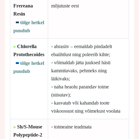
Frereana
mõjutuste eest
Resin
tõlge hetkel
puudub
»
Chlorella
› abrasiiv – eemaldab pindadelt
Protothecoides
ebaühtlust ning poleerib kihte;
› võimaldab jätta juuksed hästi
tõlge hetkel
kammitavaks, pehmeks ning
puudub
läikivaks;
› naha heaolu parandav toime
(niisutav);
› kasvatab või kahandab toote
viskoossust ning võimekust voolata
»
Sh/S-Mouse
› toimeaine teadmata
Polypeptide-2