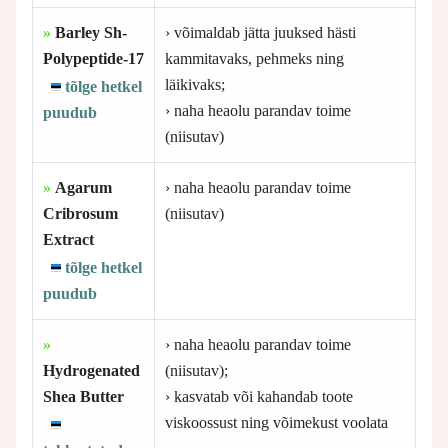
»
Barley Sh-
› võimaldab jätta juuksed hästi
Polypeptide-17
kammitavaks, pehmeks ning
läikivaks;
tõlge hetkel
› naha heaolu parandav toime
puudub
(niisutav)
»
Agarum
› naha heaolu parandav toime
Cribrosum
(niisutav)
Extract
tõlge hetkel
puudub
»
› naha heaolu parandav toime
Hydrogenated
(niisutav);
Shea Butter
› kasvatab või kahandab toote
viskoossust ning võimekust voolata