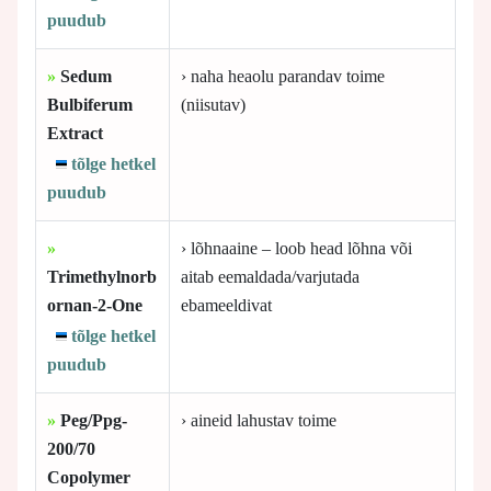
puudub
»
Sedum
› naha heaolu parandav toime
Bulbiferum
(niisutav)
Extract
tõlge hetkel
puudub
»
› lõhnaaine – loob head lõhna või
Trimethylnorb
aitab eemaldada/varjutada
ornan-2-One
ebameeldivat
tõlge hetkel
puudub
»
Peg/Ppg-
› aineid lahustav toime
200/70
Copolymer