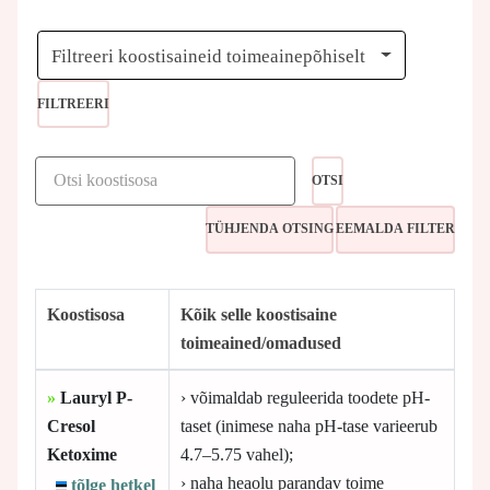
Filtreeri koostisaineid toimeainepõhiselt
FILTREERI
OTSI
Koostisosa
Kõik selle koostisaine
toimeained/omadused
»
Lauryl P-
› võimaldab reguleerida toodete pH-
Cresol
taset (inimese naha pH-tase varieerub
Ketoxime
4.7–5.75 vahel);
› naha heaolu parandav toime
tõlge hetkel