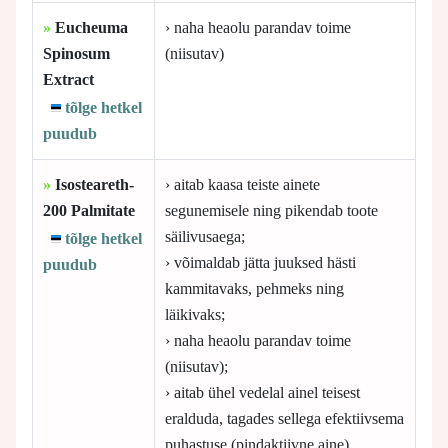
»
Eucheuma
› naha heaolu parandav toime
Spinosum
(niisutav)
Extract
tõlge hetkel
puudub
»
Isosteareth-
› aitab kaasa teiste ainete
200 Palmitate
segunemisele ning pikendab toote
säilivusaega;
tõlge hetkel
› võimaldab jätta juuksed hästi
puudub
kammitavaks, pehmeks ning
läikivaks;
› naha heaolu parandav toime
(niisutav);
› aitab ühel vedelal ainel teisest
eralduda, tagades sellega efektiivsema
puhastuse (pindaktiivne aine)