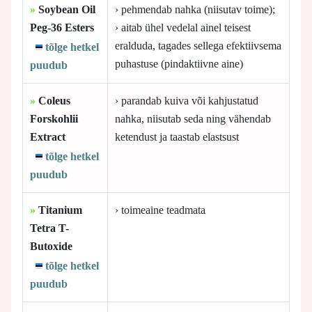
»
Soybean Oil
› pehmendab nahka (niisutav toime);
Peg-36 Esters
› aitab ühel vedelal ainel teisest
eralduda, tagades sellega efektiivsema
tõlge hetkel
puhastuse (pindaktiivne aine)
puudub
»
Coleus
› parandab kuiva või kahjustatud
Forskohlii
nahka, niisutab seda ning vähendab
Extract
ketendust ja taastab elastsust
tõlge hetkel
puudub
»
Titanium
› toimeaine teadmata
Tetra T-
Butoxide
tõlge hetkel
puudub