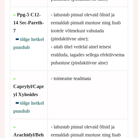
»
Ppg-5 C12-
› lahustab pinnal olevaid õlisid ja
14 Sec-Pareth-
eemaldab pinnalt mustuse ning lisab
7
tootele võimekust vahutada
(pindaktiivne aine);
tõlge hetkel
› aitab ühel vedelal ainel teisest
puudub
eralduda, tagades sellega efektiivsema
puhastuse (pindaktiivne aine)
»
› toimeaine teadmata
Caprylyl/Capr
yl Xylosides
tõlge hetkel
puudub
»
› lahustab pinnal olevaid õlisid ja
Arachidyl/Beh
eemaldab pinnalt mustuse ning lisab