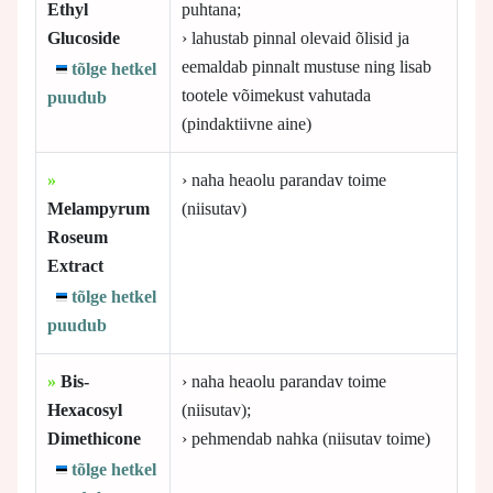
Ethyl
puhtana;
Glucoside
› lahustab pinnal olevaid õlisid ja
eemaldab pinnalt mustuse ning lisab
tõlge hetkel
tootele võimekust vahutada
puudub
(pindaktiivne aine)
»
› naha heaolu parandav toime
Melampyrum
(niisutav)
Roseum
Extract
tõlge hetkel
puudub
»
Bis-
› naha heaolu parandav toime
Hexacosyl
(niisutav);
Dimethicone
› pehmendab nahka (niisutav toime)
tõlge hetkel