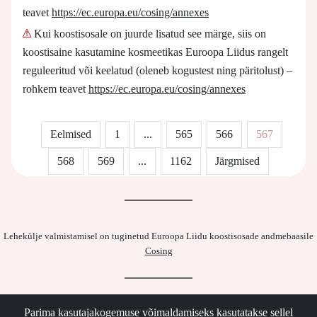
teavet
https://ec.europa.eu/cosing/annexes
Kui koostisosale on juurde lisatud see märge, siis on
koostisaine kasutamine kosmeetikas Euroopa Liidus rangelt
reguleeritud või keelatud (oleneb kogustest ning päritolust) –
rohkem teavet
https://ec.europa.eu/cosing/annexes
Eelmised
1
...
565
566
567
568
569
...
1162
Järgmised
Lehekülje valmistamisel on tuginetud Euroopa Liidu koostisosade andmebaasile
Cosing
Parima kasutajakogemuse võimaldamiseks kasutatakse sellel