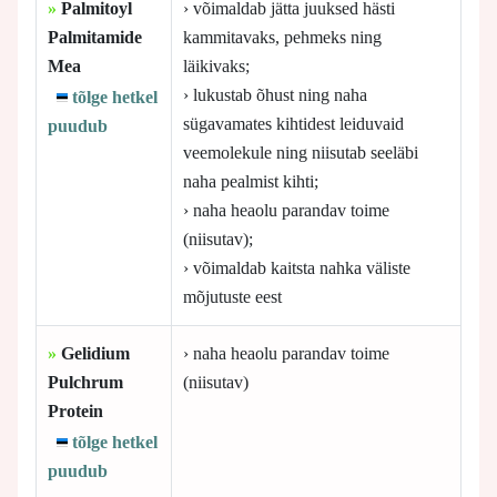
»
Palmitoyl
› võimaldab jätta juuksed hästi
Palmitamide
kammitavaks, pehmeks ning
Mea
läikivaks;
› lukustab õhust ning naha
tõlge hetkel
sügavamates kihtidest leiduvaid
puudub
veemolekule ning niisutab seeläbi
naha pealmist kihti;
› naha heaolu parandav toime
(niisutav);
› võimaldab kaitsta nahka väliste
mõjutuste eest
»
Gelidium
› naha heaolu parandav toime
Pulchrum
(niisutav)
Protein
tõlge hetkel
puudub