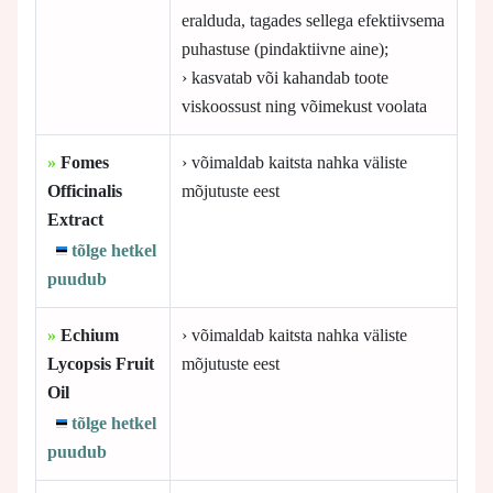
eralduda, tagades sellega efektiivsema
puhastuse (pindaktiivne aine);
› kasvatab või kahandab toote
viskoossust ning võimekust voolata
»
Fomes
› võimaldab kaitsta nahka väliste
Officinalis
mõjutuste eest
Extract
tõlge hetkel
puudub
»
Echium
› võimaldab kaitsta nahka väliste
Lycopsis Fruit
mõjutuste eest
Oil
tõlge hetkel
puudub