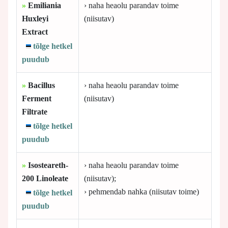
»
Emiliania
› naha heaolu parandav toime
Huxleyi
(niisutav)
Extract
tõlge hetkel
puudub
»
Bacillus
› naha heaolu parandav toime
Ferment
(niisutav)
Filtrate
tõlge hetkel
puudub
»
Isosteareth-
› naha heaolu parandav toime
200 Linoleate
(niisutav);
› pehmendab nahka (niisutav toime)
tõlge hetkel
puudub