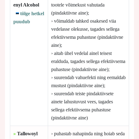
enyl Alcohol
tootele võimekust vahutada
(pindaktiivne aine);
tõlge hetkel
› võimaldab tahked osakesed viia
puudub
vedelasse olekusse, tagades sellega
efektiivsema puhastuse (pindaktiivne
aine);
› aitab ühel vedelal ainel teisest
eralduda, tagades sellega efektiivsema
puhastuse (pindaktiivne aine);
› suurendab vahuefekti ning eemaldab
mustust (pindaktiivne aine);
› suurendab teiste pindaktiivsete
ainete lahustuvust vees, tagades
sellega efektiivsema puhastuse
(pindaktiivne aine)
»
Tallowoyl
› puhastab nahapinda ning hoiab seda