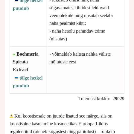
tõlge hetkel
sügavamates kihtidest leiduvaid
puudub
veemolekule ning niisutab seeläbi
naha pealmist kihti;
› naha heaolu parandav toime
(niisutav)
»
Boehmeria
› võimaldab kaitsta nahka väliste
Spicata
mõjutuste eest
Extract
tõlge hetkel
puudub
Tulemusi kokku:
29029
Kui koostisosale on juurde lisatud see märge, siis on
koostisaine kasutamine kosmeetikas Euroopa Liidus
reguleeritud (oleneb kogustest ning päritolust) – rohkem