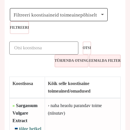
Filtreeri koostisaineid toimeainepõhiselt
FILTREERI
OTSI
Koostisosa
Kõik selle koostisaine
toimeained/omadused
»
Sargassum
› naha heaolu parandav toime
Vulgare
(niisutav)
Extract
tõlge hetkel