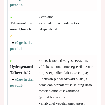
puudub
»
› värvaine;
Titanium/Tita
› võimaldab vähendada toote
nium Dioxide
läbipaistvust
tõlge hetkel
puudub
»
› kaitseb tooteid valguse eest, mis
Hydrogenated
võib kaasa tuua enneaegse riknevuse
Talloweth-12
ning seega pikendab toote eluiga;
› lahustab pinnal olevaid õlisid ja
tõlge hetkel
eemaldab pinnalt mustuse ning lisab
puudub
tootele võimekust vahutada
(pindaktiivne aine);
› aitab ühel vedelal ainel teisest