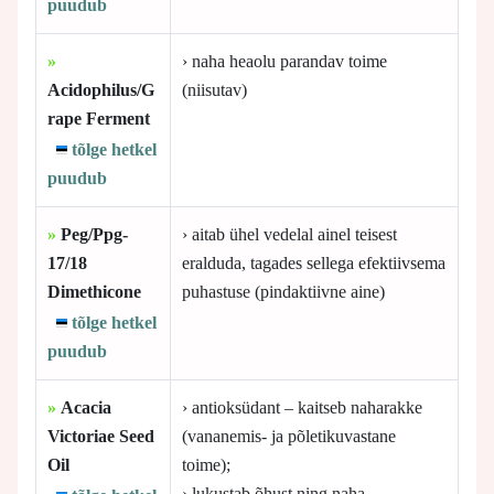
puudub
»
› naha heaolu parandav toime
Acidophilus/G
(niisutav)
rape Ferment
tõlge hetkel
puudub
»
Peg/Ppg-
› aitab ühel vedelal ainel teisest
17/18
eralduda, tagades sellega efektiivsema
Dimethicone
puhastuse (pindaktiivne aine)
tõlge hetkel
puudub
»
Acacia
› antioksüdant – kaitseb naharakke
Victoriae Seed
(vananemis- ja põletikuvastane
Oil
toime);
› lukustab õhust ning naha