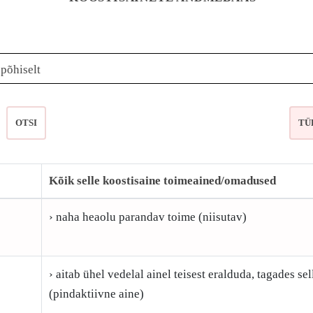
epõhiselt
OTSI
Kõik selle koostisaine toimeained/omadused
› naha heaolu parandav toime (niisutav)
› aitab ühel vedelal ainel teisest eralduda, tagades s
(pindaktiivne aine)