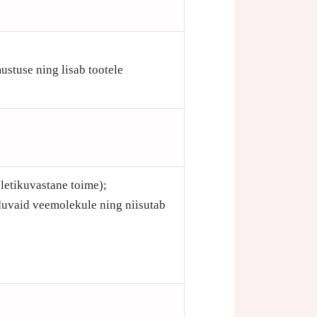
ustuse ning lisab tootele
letikuvastane toime);
iduvaid veemolekule ning niisutab