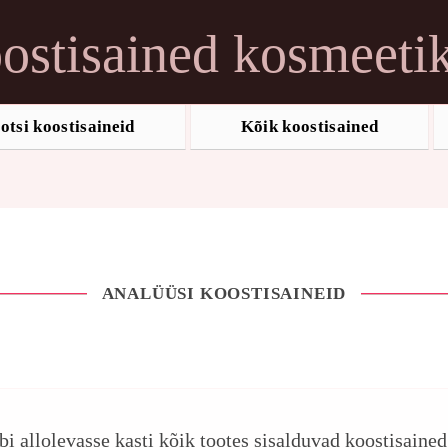
ostisained kosmeeti
otsi koostisaineid
Kõik koostisained
ANALÜÜSI KOOSTISAINEID
ebi allolevasse kasti kõik tootes sisalduvad koostisaine