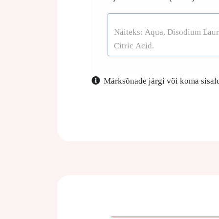
Märksõnade järgi või koma sisald