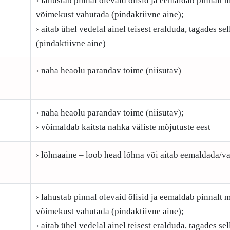
› lahustab pinnal olevaid õlisid ja eemaldab pinnalt m
võimekust vahutada (pindaktiivne aine);
› aitab ühel vedelal ainel teisest eralduda, tagades s
(pindaktiivne aine)
› naha heaolu parandav toime (niisutav)
› naha heaolu parandav toime (niisutav);
› võimaldab kaitsta nahka väliste mõjutuste eest
› lõhnaaine – loob head lõhna või aitab eemaldada/v
› lahustab pinnal olevaid õlisid ja eemaldab pinnalt m
võimekust vahutada (pindaktiivne aine);
› aitab ühel vedelal ainel teisest eralduda, tagades s