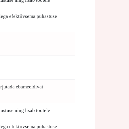
ustuse ning lisab tootele
ellega efektiivsema puhastuse
arjutada ebameeldivat
ustuse ning lisab tootele
ellega efektiivsema puhastuse