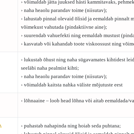
› võimaldab jätta juuksed hästi kammitavaks, pehmek
› naha heaolu parandav toime (niisutav);
› lahustab pinnal olevaid õlisid ja eemaldab pinnalt m
võimekust vahutada (pindaktiivne aine);
› suurendab vahuefekti ning eemaldab mustust (pinda
› kasvatab või kahandab toote viskoossust ning võim
› lukustab õhust ning naha sügavamates kihtidest le
seeläbi naha pealmist kihti;
› naha heaolu parandav toime (niisutav);
› võimaldab kaitsta nahka väliste mõjutuste eest
› lõhnaaine – loob head lõhna või aitab eemaldada/v
› puhastab nahapinda ning hoiab seda puhtana;