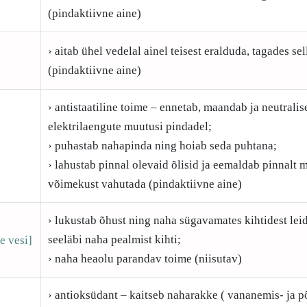
(pindaktiivne aine)
› aitab ühel vedelal ainel teisest eralduda, tagades s
(pindaktiivne aine)
› antistaatiline toime – ennetab, maandab ja neutralis
elektrilaengute muutusi pindadel;
› puhastab nahapinda ning hoiab seda puhtana;
› lahustab pinnal olevaid õlisid ja eemaldab pinnalt m
võimekust vahutada (pindaktiivne aine)
› lukustab õhust ning naha sügavamates kihtidest le
seeläbi naha pealmist kihti;
e vesi]
› naha heaolu parandav toime (niisutav)
› antioksüdant – kaitseb naharakke ( vananemis- ja p