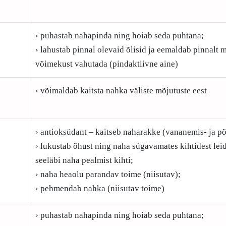
› puhastab nahapinda ning hoiab seda puhtana;
› lahustab pinnal olevaid õlisid ja eemaldab pinnalt m
võimekust vahutada (pindaktiivne aine)
› võimaldab kaitsta nahka väliste mõjutuste eest
› antioksüdant – kaitseb naharakke (vananemis- ja põ
› lukustab õhust ning naha sügavamates kihtidest le
seeläbi naha pealmist kihti;
› naha heaolu parandav toime (niisutav);
› pehmendab nahka (niisutav toime)
› puhastab nahapinda ning hoiab seda puhtana;