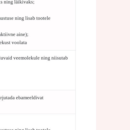
s ning läikivaks;
ustuse ning lisab tootele
ktiivne aine);
ekust voolata
iduvaid veemolekule ning niisutab
arjutada ebameeldivat