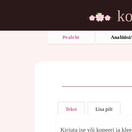
ko
Pealeht
Analüüsi/
Tekst
Lisa pilt
Kirjuta ise või kopeeri ja kle