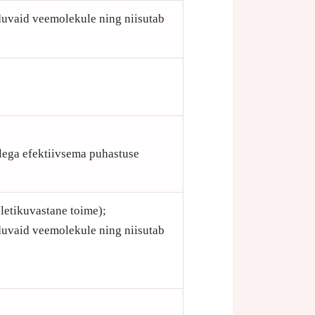
iduvaid veemolekule ning niisutab
ellega efektiivsema puhastuse
letikuvastane toime);
iduvaid veemolekule ning niisutab