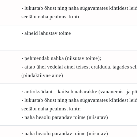
› lukustab õhust ning naha sügavamates kihtidest le
seeläbi naha pealmist kihti
› aineid lahustav toime
› pehmendab nahka (niisutav toime);
› aitab ühel vedelal ainel teisest eralduda, tagades s
(pindaktiivne aine)
› antioksüdant – kaitseb naharakke (vananemis- ja põ
› lukustab õhust ning naha sügavamates kihtidest le
seeläbi naha pealmist kihti;
› naha heaolu parandav toime (niisutav)
› naha heaolu parandav toime (niisutav)