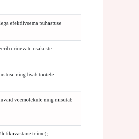
ellega efektiivsema puhastuse
eerib erinevate osakeste
ustuse ning lisab tootele
iduvaid veemolekule ning niisutab
õletikuvastane toime);