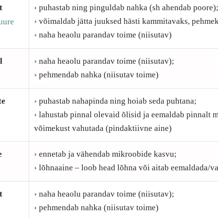
t
› puhastab ning pinguldab nahka (sh ahendab poore)
› võimaldab jätta juuksed hästi kammitavaks, pehmek
uure
› naha heaolu parandav toime (niisutav)
l
› naha heaolu parandav toime (niisutav);
› pehmendab nahka (niisutav toime)
te
› puhastab nahapinda ning hoiab seda puhtana;
› lahustab pinnal olevaid õlisid ja eemaldab pinnalt m
võimekust vahutada (pindaktiivne aine)
e
› ennetab ja vähendab mikroobide kasvu;
› lõhnaaine – loob head lõhna või aitab eemaldada/v
t
› naha heaolu parandav toime (niisutav);
› pehmendab nahka (niisutav toime)