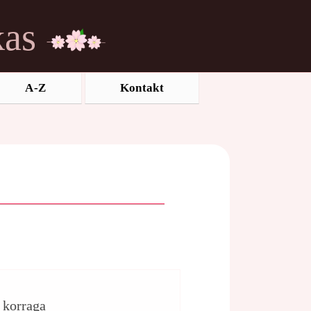
kas
A-Z
Kontakt
d korraga