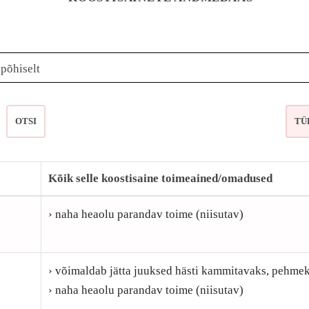
epõhiselt
OTSI
Kõik selle koostisaine toimeained/omadused
› naha heaolu parandav toime (niisutav)
› võimaldab jätta juuksed hästi kammitavaks, pehmek
› naha heaolu parandav toime (niisutav)