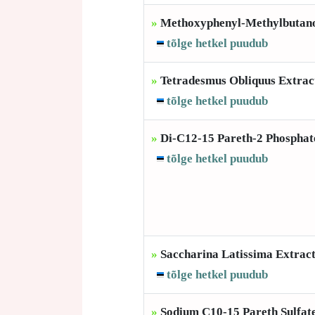
»
Methoxyphenyl-Methylbutan
tõlge hetkel puudub
»
Tetradesmus Obliquus Extrac
tõlge hetkel puudub
»
Di-C12-15 Pareth-2 Phosphat
tõlge hetkel puudub
»
Saccharina Latissima Extrac
tõlge hetkel puudub
»
Sodium C10-15 Pareth Sulfat