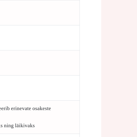
eerib erinevate osakeste
s ning läikivaks