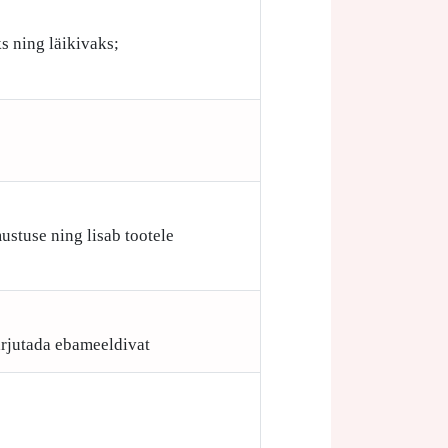
;
s ning läikivaks;
ustuse ning lisab tootele
arjutada ebameeldivat