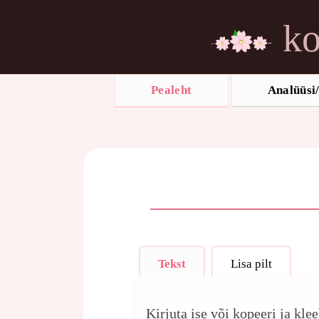
ko
Pealeht
Analüüsi/
Tekst
Lisa pilt
Kirjuta ise või kopeeri ja kle