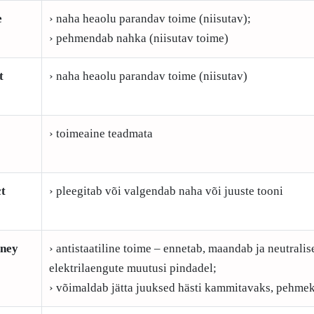
e
› naha heaolu parandav toime (niisutav);
› pehmendab nahka (niisutav toime)
t
› naha heaolu parandav toime (niisutav)
1
› toimeaine teadmata
t
› pleegitab või valgendab naha või juuste tooni
ney
› antistaatiline toime – ennetab, maandab ja neutralis
elektrilaengute muutusi pindadel;
› võimaldab jätta juuksed hästi kammitavaks, pehmek