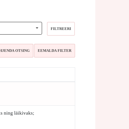
FILTREERI
s ning läikivaks;