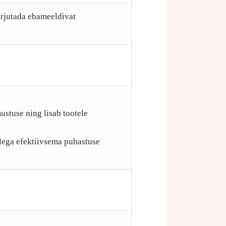
arjutada ebameeldivat
ustuse ning lisab tootele
ellega efektiivsema puhastuse