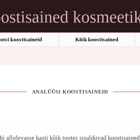
ostisained kosmeeti
otsi koostisaineid
Kõik koostisained
ANALÜÜSI KOOSTISAINEID
ebi allolevasse kasti kõik tootes sisalduvad koostisaine