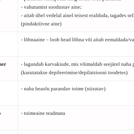
› vahutamist soodustav aine;
› aitab ühel vedelal ainel teisest eralduda, tagades s
(pindaktiivne aine)
› lõhnaaine – loob head lõhna või aitab eemaldada/v
mer
› lagundab karvakiude, mis võimaldab seejärel naha 
(kasutatakse depileerimise/depilatsiooni toodetes)
› naha heaolu parandav toime (niisutav)
p
› toimeaine teadmata