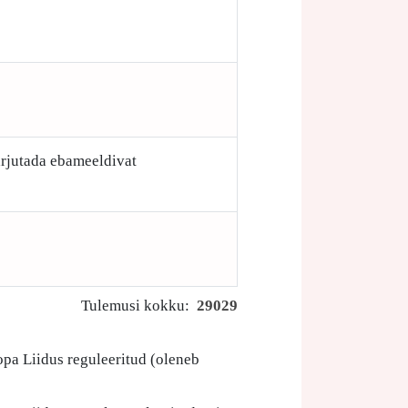
arjutada ebameeldivat
Tulemusi kokku:
29029
opa Liidus reguleeritud (oleneb