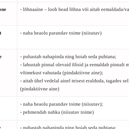
one
› lõhnaaine – loob head lõhna või aitab eemaldada/v
t
› naha heaolu parandav toime (niisutav)
e
› puhastab nahapinda ning hoiab seda puhtana;
› lahustab pinnal olevaid õlisid ja eemaldab pinnalt m
võimekust vahutada (pindaktiivne aine);
› aitab ühel vedelal ainel teisest eralduda, tagades s
(pindaktiivne aine)
t
› naha heaolu parandav toime (niisutav);
› pehmendab nahka (niisutav toime)
e
› puhastab nahapinda ning hoiab seda puhtana;