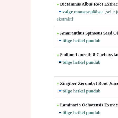
»
Dictamnus Albus Root Extrac
valge moosesepõõsas
[selle
j
ekstrakt]
»
Amaranthus Spinosus Seed Oi
tõlge hetkel puudub
»
Sodium Laureth-8 Carboxyla
tõlge hetkel puudub
»
Zingiber Zerumbet Root Juic
tõlge hetkel puudub
»
Laminaria Ochotensis Extrac
tõlge hetkel puudub