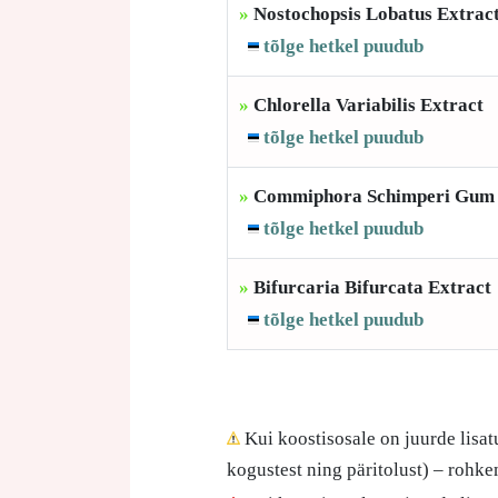
»
Nostochopsis Lobatus Extrac
tõlge hetkel puudub
»
Chlorella Variabilis Extract
tõlge hetkel puudub
»
Commiphora Schimperi Gum 
tõlge hetkel puudub
»
Bifurcaria Bifurcata Extract
tõlge hetkel puudub
Kui koostisosale on juurde lisat
kogustest ning päritolust) – rohk