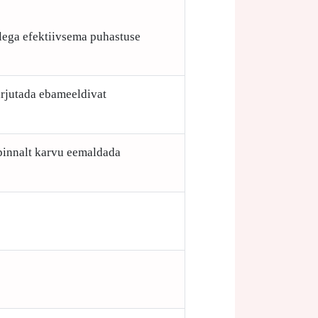
ellega efektiivsema puhastuse
arjutada ebameeldivat
pinnalt karvu eemaldada