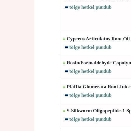
tõlge hetkel puudub
»
Cyperus Articulatus Root Oil
tõlge hetkel puudub
»
Rosin/Formaldehyde Copoly
tõlge hetkel puudub
»
Pfaffia Glomerata Root Juice
tõlge hetkel puudub
»
S-Silkworm Oligopeptide-1 S
tõlge hetkel puudub