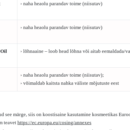
t
› naha heaolu parandav toime (niisutav)
› naha heaolu parandav toime (niisutav)
Oil
› lõhnaaine – loob head lõhna või aitab eemaldada/v
› naha heaolu parandav toime (niisutav);
› võimaldab kaitsta nahka väliste mõjutuste eest
ud see märge, siis on koostisaine kasutamine kosmeetikas Euro
em teavet
https://ec.europa.eu/cosing/annexes