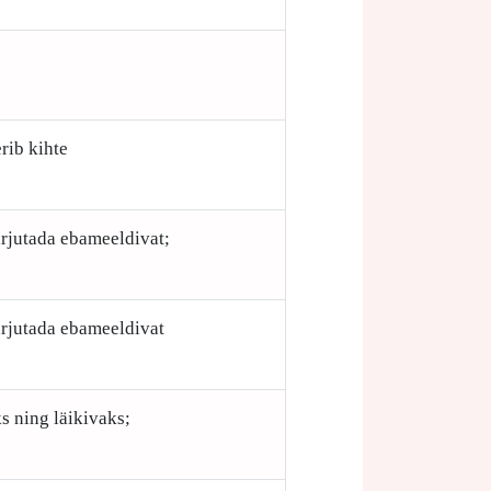
rib kihte
arjutada ebameeldivat;
arjutada ebameeldivat
s ning läikivaks;