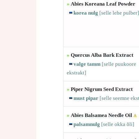
»
Abies Koreana Leaf Powder
korea nulg
[selle
lehe pulber
»
Quercus Alba Bark Extract
valge tamm
[selle
puukoore
ekstrakt]
»
Piper Nigrum Seed Extract
must pipar
[selle
seemne ekst
»
Abies Balsamea Needle Oil
palsamnulg
[selle
okka õli]