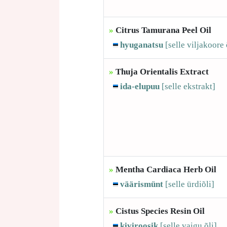
»
Citrus Tamurana Peel Oil
hyuganatsu
[selle
viljakoore 
»
Thuja Orientalis Extract
ida-elupuu
[selle
ekstrakt]
»
Mentha Cardiaca Herb Oil
väärismünt
[selle
ürdiõli]
»
Cistus Species Resin Oil
kiviroosik
[selle
vaigu õli]