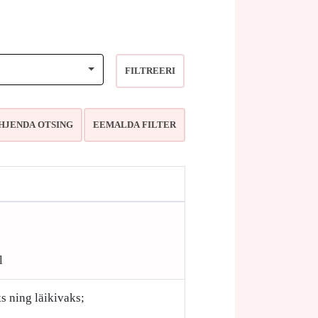
FILTREERI
l
s ning läikivaks;