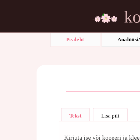
ko
Pealeht
Analüüsi/
Tekst
Lisa pilt
Kirjuta ise või kopeeri ja kle