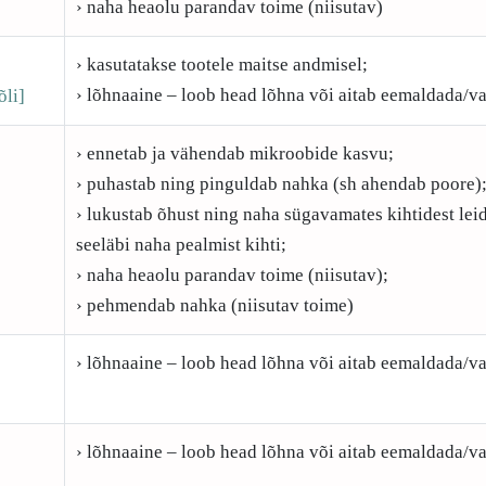
› naha heaolu parandav toime (niisutav)
› kasutatakse tootele maitse andmisel;
› lõhnaaine – loob head lõhna või aitab eemaldada/v
õli]
› ennetab ja vähendab mikroobide kasvu;
› puhastab ning pinguldab nahka (sh ahendab poore)
› lukustab õhust ning naha sügavamates kihtidest le
seeläbi naha pealmist kihti;
› naha heaolu parandav toime (niisutav);
› pehmendab nahka (niisutav toime)
› lõhnaaine – loob head lõhna või aitab eemaldada/v
› lõhnaaine – loob head lõhna või aitab eemaldada/v