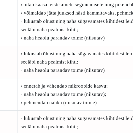
› aitab kaasa teiste ainete segunemisele ning pikenda
› võimaldab jätta juuksed hästi kammitavaks, pehmek
› lukustab õhust ning naha sügavamates kihtidest le
seeläbi naha pealmist kihti;
› naha heaolu parandav toime (niisutav)
› lukustab õhust ning naha sügavamates kihtidest le
seeläbi naha pealmist kihti;
› naha heaolu parandav toime (niisutav)
› ennetab ja vähendab mikroobide kasvu;
› naha heaolu parandav toime (niisutav);
› pehmendab nahka (niisutav toime)
› lukustab õhust ning naha sügavamates kihtidest le
seeläbi naha pealmist kihti;