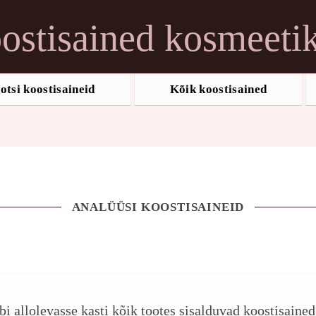
ostisained kosmeeti
otsi koostisaineid
Kõik koostisained
ANALÜÜSI KOOSTISAINEID
ebi allolevasse kasti kõik tootes sisalduvad koostisaine