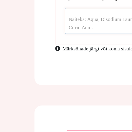
Märksõnade järgi või koma sisald