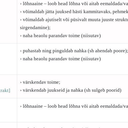
› lõhnaaine – loob head lõhna või aitab eemaldada/v
› võimaldab jätta juuksed hästi kammitavaks, pehmek
]
› võimaldab ajutiselt või püsivalt muuta juuste strukt
sirgendamine);
› naha heaolu parandav toime (niisutav)
› puhastab ning pinguldab nahka (sh ahendab poore)
› naha heaolu parandav toime (niisutav)
› värskendav toime;
› värskendab juukseid ja nahka (sh sulgeb poorid)
rakt]
› lõhnaaine – loob head lõhna või aitab eemaldada/v