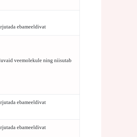
arjutada ebameeldivat
;
iduvaid veemolekule ning niisutab
arjutada ebameeldivat
arjutada ebameeldivat