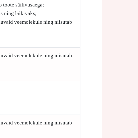
b toote säilivusaega;
s ning läikivaks;
iduvaid veemolekule ning niisutab
iduvaid veemolekule ning niisutab
iduvaid veemolekule ning niisutab