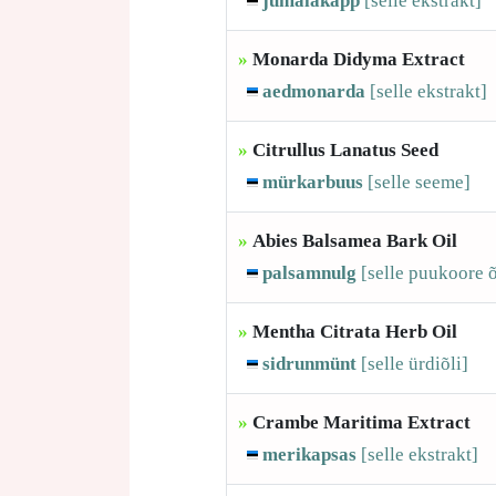
jumalakäpp
[selle
ekstrakt]
»
Monarda Didyma Extract
aedmonarda
[selle
ekstrakt]
»
Citrullus Lanatus Seed
mürkarbuus
[selle
seeme]
»
Abies Balsamea Bark Oil
palsamnulg
[selle
puukoore õ
»
Mentha Citrata Herb Oil
sidrunmünt
[selle
ürdiõli]
»
Crambe Maritima Extract
merikapsas
[selle
ekstrakt]