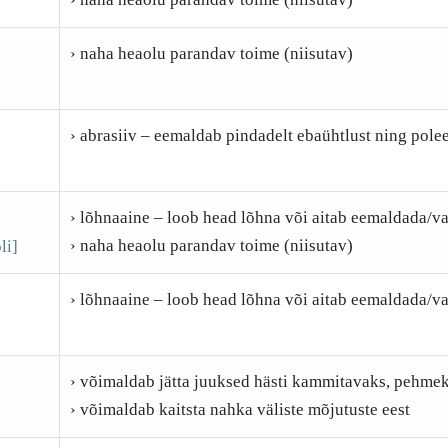
› naha heaolu parandav toime (niisutav)
› abrasiiv – eemaldab pindadelt ebaühtlust ning polee
› lõhnaaine – loob head lõhna või aitab eemaldada/v
› naha heaolu parandav toime (niisutav)
li]
› lõhnaaine – loob head lõhna või aitab eemaldada/v
› võimaldab jätta juuksed hästi kammitavaks, pehmek
› võimaldab kaitsta nahka väliste mõjutuste eest