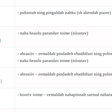
› puhastab ning pinguldab nahka (sh ahendab poore)
› naha heaolu parandav toime (niisutav)
]
› abrasiiv – eemaldab pindadelt ebaühtlust ning polee
› naha heaolu parandav toime (niisutav)
› abrasiiv – eemaldab pindadelt ebaühtlust ning polee
]
› kooriv toime – eemaldab nahapinnalt surnud nahar
]