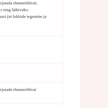
arjutada ebameeldivat;
s ning läikivaks;
uuri (nt lokkide tegemine ja
;
arjutada ebameeldivat