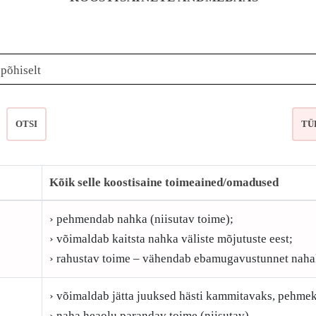
epõhiselt
OTSI
Kõik selle koostisaine toimeained/omadused
› pehmendab nahka (niisutav toime);
› võimaldab kaitsta nahka väliste mõjutuste eest;
› rahustav toime – vähendab ebamugavustunnet naha
› võimaldab jätta juuksed hästi kammitavaks, pehmek
› naha heaolu parandav toime (niisutav)