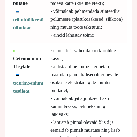
butane
pideva katte (kileline efekt);
› võimaldab pehmendada sünteetilisi
polümeere (plastikosakesed, silikoon)
tributüülkresü
ning muuta toote tekstuuri;
ülbutaan
› aineid lahustav toime
»
› ennetab ja vähendab mikroobide
Cetrimonium
kasvu;
Tosylate
› antistaatiline toime – ennetab,
maandab ja neutraliseerib erinevate
osakeste elektrilaengute muutusi
tsetrimoonium
pindadel;
tosülaat
› võimaldab jätta juuksed hästi
kammitavaks, pehmeks ning
läikivaks;
› lahustab pinnal olevaid õlisid ja
eemaldab pinnalt mustuse ning lisab