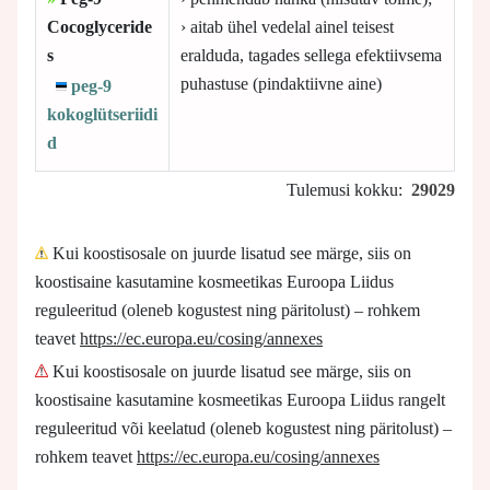
Cocoglyceride
› aitab ühel vedelal ainel teisest
s
eralduda, tagades sellega efektiivsema
puhastuse (pindaktiivne aine)
peg-9
kokoglütseriidi
d
Tulemusi kokku:
29029
Kui koostisosale on juurde lisatud see märge, siis on
koostisaine kasutamine kosmeetikas Euroopa Liidus
reguleeritud (oleneb kogustest ning päritolust) – rohkem
teavet
https://ec.europa.eu/cosing/annexes
Kui koostisosale on juurde lisatud see märge, siis on
koostisaine kasutamine kosmeetikas Euroopa Liidus rangelt
reguleeritud või keelatud (oleneb kogustest ning päritolust) –
rohkem teavet
https://ec.europa.eu/cosing/annexes