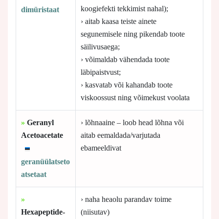
koogiefekti tekkimist nahal);
dimüristaat
› aitab kaasa teiste ainete
segunemisele ning pikendab toote
säilivusaega;
› võimaldab vähendada toote
läbipaistvust;
› kasvatab või kahandab toote
viskoossust ning võimekust voolata
»
Geranyl
› lõhnaaine – loob head lõhna või
Acetoacetate
aitab eemaldada/varjutada
ebameeldivat
geranüülatseto
atsetaat
»
› naha heaolu parandav toime
Hexapeptide-
(niisutav)