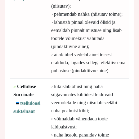
(niisutav);
› pehmendab nahka (niisutav toime);
› lahustab pinnal olevaid õlisid ja
eemaldab pinnalt mustuse ning lisab
tootele võimekust vahutada
(pindaktiivne aine);
› aitab ühel vedelal ainel teisest
eralduda, tagades sellega efektiivsema
puhastuse (pindaktiivne aine)
»
Cellulose
› lukustab õhust ning naha
Succinate
sügavamates kihtidest leiduvaid
veemolekule ning niisutab seeläbi
tselluloosi
naha pealmist kihti;
suktsinaat
› võimaldab vähendada toote
läbipaistvust;
› naha heaolu parandav toime