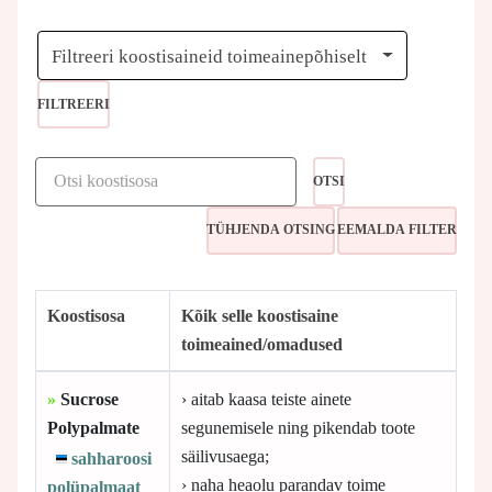
Filtreeri koostisaineid toimeainepõhiselt
FILTREERI
OTSI
Koostisosa
Kõik selle koostisaine
toimeained/omadused
»
Sucrose
› aitab kaasa teiste ainete
Polypalmate
segunemisele ning pikendab toote
säilivusaega;
sahharoosi
› naha heaolu parandav toime
polüpalmaat