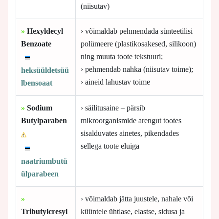
(niisutav)
»
Hexyldecyl
› võimaldab pehmendada sünteetilisi
Benzoate
polümeere (plastikosakesed, silikoon)
ning muuta toote tekstuuri;
› pehmendab nahka (niisutav toime);
heksüüldetsüü
› aineid lahustav toime
lbensoaat
»
Sodium
› säilitusaine – pärsib
Butylparaben
mikroorganismide arengut tootes
sisalduvates ainetes, pikendades
sellega toote eluiga
naatriumbutü
ülparabeen
»
› võimaldab jätta juustele, nahale või
Tributylcresyl
küüntele ühtlase, elastse, sidusa ja