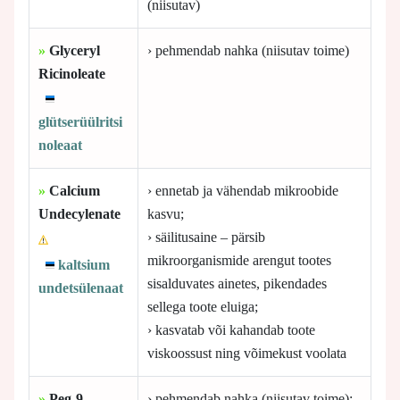
(niisutav)
»
Glyceryl
› pehmendab nahka (niisutav toime)
Ricinoleate
glütserüülritsi
noleaat
»
Calcium
› ennetab ja vähendab mikroobide
Undecylenate
kasvu;
› säilitusaine – pärsib
mikroorganismide arengut tootes
kaltsium
sisalduvates ainetes, pikendades
undetsülenaat
sellega toote eluiga;
› kasvatab või kahandab toote
viskoossust ning võimekust voolata
»
Peg-9
› pehmendab nahka (niisutav toime);