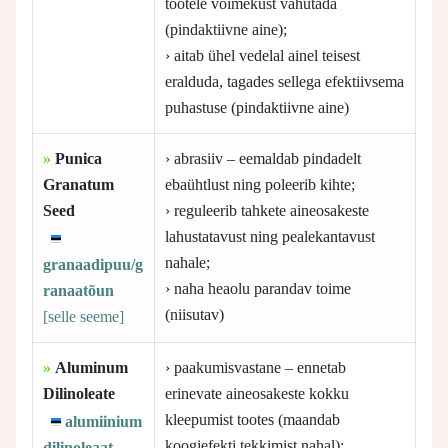
tootele võimekust vahutada
(pindaktiivne aine);
› aitab ühel vedelal ainel teisest
eralduda, tagades sellega efektiivsema
puhastuse (pindaktiivne aine)
»
Punica
› abrasiiv – eemaldab pindadelt
Granatum
ebaühtlust ning poleerib kihte;
Seed
› reguleerib tahkete aineosakeste
lahustatavust ning pealekantavust
nahale;
granaadipuu/g
› naha heaolu parandav toime
ranaatõun
(niisutav)
[selle
seeme]
»
Aluminum
› paakumisvastane – ennetab
Dilinoleate
erinevate aineosakeste kokku
kleepumist tootes (maandab
alumiinium
koogiefekti tekkimist nahal);
dilinoleaat