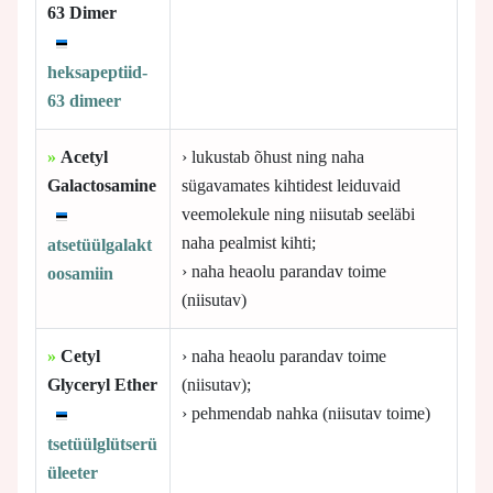
63 Dimer
heksapeptiid-
63 dimeer
»
Acetyl
› lukustab õhust ning naha
Galactosamine
sügavamates kihtidest leiduvaid
veemolekule ning niisutab seeläbi
naha pealmist kihti;
atsetüülgalakt
› naha heaolu parandav toime
oosamiin
(niisutav)
»
Cetyl
› naha heaolu parandav toime
Glyceryl Ether
(niisutav);
› pehmendab nahka (niisutav toime)
tsetüülglütserü
üleeter