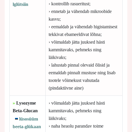
› kontrollib rasueritust;
lglütsiin
› ennetab ja vähendab mikroobide
kasvu;
› eemaldab ja vähendab higistamisest
tekkivat ebameeldivat lõhna;
› võimaldab jätta juuksed hästi
kammitavaks, pehmeks ning
läikivaks;
› lahustab pinnal olevaid õlisid ja
eemaldab pinnalt mustuse ning lisab
tootele võimekust vahutada
(pindaktiivne aine)
»
Lysozyme
› võimaldab jätta juuksed hästi
Beta-Glucan
kammitavaks, pehmeks ning
läikivaks;
lüsosüüm
› naha heaolu parandav toime
beeta-glükaan