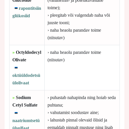
Glucoside
(vananemis- ja põletikuvastane
toime);
rapontitsiin
› pleegitab või valgendab naha või
glükosiid
juuste tooni;
› naha heaolu parandav toime
(niisutav)
»
Octyldodecyl
› naha heaolu parandav toime
Olivate
(niisutav)
oktüüldodetsü
ülolivaat
»
Sodium
› puhastab nahapinda ning hoiab seda
Cetyl Sulfate
puhtana;
› vahutamist soodustav aine;
› lahustab pinnal olevaid õlisid ja
naatriumtsetü
eemaldab pinnalt mustuse ning lisab
ülsulfaat