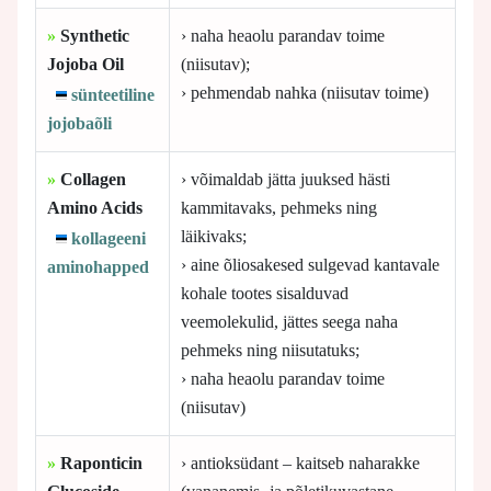
»
Synthetic
› naha heaolu parandav toime
Jojoba Oil
(niisutav);
› pehmendab nahka (niisutav toime)
sünteetiline
jojobaõli
»
Collagen
› võimaldab jätta juuksed hästi
Amino Acids
kammitavaks, pehmeks ning
läikivaks;
kollageeni
› aine õliosakesed sulgevad kantavale
aminohapped
kohale tootes sisalduvad
veemolekulid, jättes seega naha
pehmeks ning niisutatuks;
› naha heaolu parandav toime
(niisutav)
»
Raponticin
› antioksüdant – kaitseb naharakke