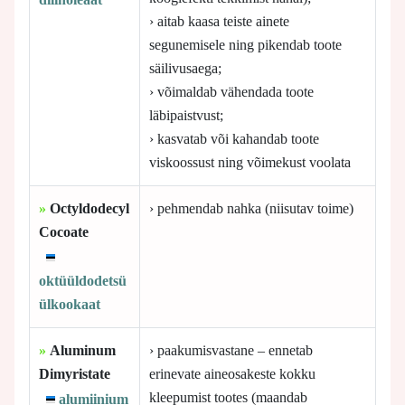
› aitab kaasa teiste ainete
segunemisele ning pikendab toote
säilivusaega;
› võimaldab vähendada toote
läbipaistvust;
› kasvatab või kahandab toote
viskoossust ning võimekust voolata
»
Octyldodecyl
› pehmendab nahka (niisutav toime)
Cocoate
oktüüldodetsü
ülkookaat
»
Aluminum
› paakumisvastane – ennetab
Dimyristate
erinevate aineosakeste kokku
kleepumist tootes (maandab
alumiinium