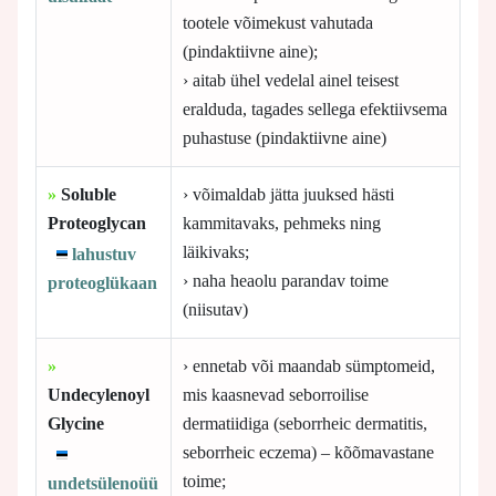
tootele võimekust vahutada
(pindaktiivne aine);
› aitab ühel vedelal ainel teisest
eralduda, tagades sellega efektiivsema
puhastuse (pindaktiivne aine)
»
Soluble
› võimaldab jätta juuksed hästi
Proteoglycan
kammitavaks, pehmeks ning
läikivaks;
lahustuv
› naha heaolu parandav toime
proteoglükaan
(niisutav)
»
› ennetab või maandab sümptomeid,
Undecylenoyl
mis kaasnevad seborroilise
Glycine
dermatiidiga (seborrheic dermatitis,
seborrheic eczema) – kõõmavastane
toime;
undetsülenoüü