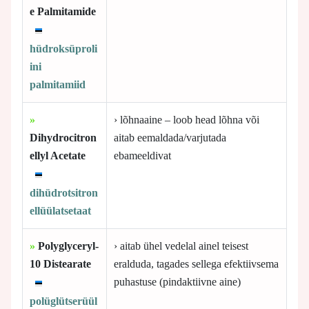
e Palmitamide
hüdroksüproli
ini
palmitamiid
»
› lõhnaaine – loob head lõhna või
Dihydrocitron
aitab eemaldada/varjutada
ellyl Acetate
ebameeldivat
dihüdrotsitron
ellüülatsetaat
»
Polyglyceryl-
› aitab ühel vedelal ainel teisest
10 Distearate
eralduda, tagades sellega efektiivsema
puhastuse (pindaktiivne aine)
polüglütserüül