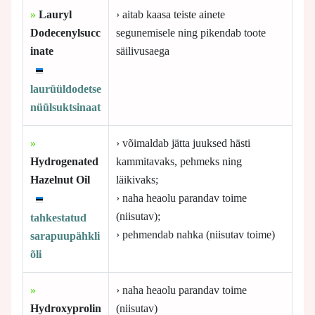
»
Lauryl
› aitab kaasa teiste ainete
Dodecenylsucc
segunemisele ning pikendab toote
inate
säilivusaega
laurüüldodetse
nüülsuktsinaat
»
› võimaldab jätta juuksed hästi
Hydrogenated
kammitavaks, pehmeks ning
Hazelnut Oil
läikivaks;
› naha heaolu parandav toime
(niisutav);
tahkestatud
› pehmendab nahka (niisutav toime)
sarapuupähkli
õli
»
› naha heaolu parandav toime
Hydroxyprolin
(niisutav)