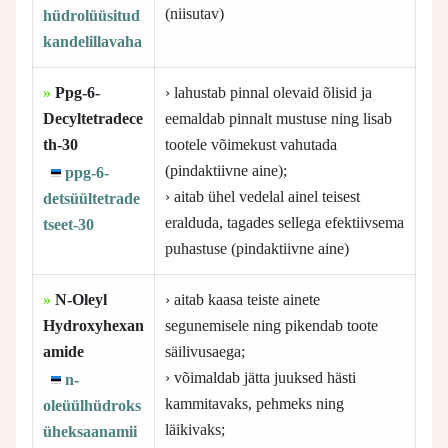
(niisutav)
hüdrolüüsitud
kandelillavaha
»
Ppg-6-
› lahustab pinnal olevaid õlisid ja
Decyltetradece
eemaldab pinnalt mustuse ning lisab
th-30
tootele võimekust vahutada
(pindaktiivne aine);
ppg-6-
› aitab ühel vedelal ainel teisest
detsüültetrade
eralduda, tagades sellega efektiivsema
tseet-30
puhastuse (pindaktiivne aine)
»
N-Oleyl
› aitab kaasa teiste ainete
Hydroxyhexan
segunemisele ning pikendab toote
amide
säilivusaega;
› võimaldab jätta juuksed hästi
n-
kammitavaks, pehmeks ning
oleüülhüdroks
läikivaks;
üheksaanamii