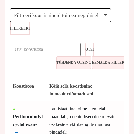
Filtreeri koostisaineid toimeainepõhiselt
FILTREERI
OTSI
Koostisosa
Kõik selle koostisaine
toimeained/omadused
»
› antistaatiline toime – ennetab,
Perfluorobutyl
maandab ja neutraliseerib erinevate
cyclohexane
osakeste elektrilaengute muutusi
pindadel;