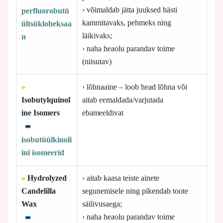
› võimaldab jätta juuksed hästi
perfluorobutü
kammitavaks, pehmeks ning
ültsükloheksaa
läikivaks;
n
› naha heaolu parandav toime
(niisutav)
»
› lõhnaaine – loob head lõhna või
Isobutylquinol
aitab eemaldada/varjutada
ine Isomers
ebameeldivat
isobutüülkinoli
ini isomeerid
»
Hydrolyzed
› aitab kaasa teiste ainete
Candelilla
segunemisele ning pikendab toote
Wax
säilivusaega;
› naha heaolu parandav toime