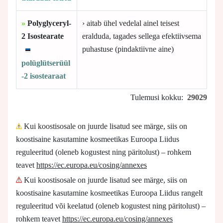
»
Polyglyceryl-
› aitab ühel vedelal ainel teisest
2 Isostearate
eralduda, tagades sellega efektiivsema
puhastuse (pindaktiivne aine)
polüglütserüül
-2 isostearaat
Tulemusi kokku:
29029
Kui koostisosale on juurde lisatud see märge, siis on
koostisaine kasutamine kosmeetikas Euroopa Liidus
reguleeritud (oleneb kogustest ning päritolust) – rohkem
teavet
https://ec.europa.eu/cosing/annexes
Kui koostisosale on juurde lisatud see märge, siis on
koostisaine kasutamine kosmeetikas Euroopa Liidus rangelt
reguleeritud või keelatud (oleneb kogustest ning päritolust) –
rohkem teavet
https://ec.europa.eu/cosing/annexes