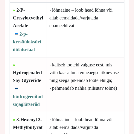
»
2-P-
› lõhnaaine – loob head lõhna või
Cresyloxyethyl
aitab eemaldada/varjutada
Acetate
ebameeldivat
2-p-
kresüüloksüet
üülatsetaat
»
› kaitseb tooteid valguse eest, mis
Hydrogenated
võib kaasa tuua enneaegse riknevuse
Soy Glyceride
ning seega pikendab toote eluiga;
› pehmendab nahka (niisutav toime)
hüdrogeenitud
sojaglütseriid
»
3-Hexenyl 2-
› lõhnaaine – loob head lõhna või
Methylbutyrat
aitab eemaldada/varjutada