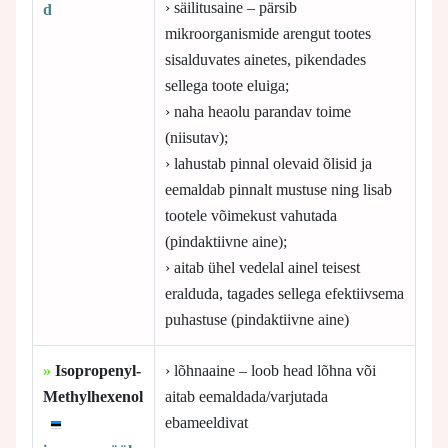
› säilitusaine – pärsib
d
mikroorganismide arengut tootes
sisalduvates ainetes, pikendades
sellega toote eluiga;
› naha heaolu parandav toime
(niisutav);
› lahustab pinnal olevaid õlisid ja
eemaldab pinnalt mustuse ning lisab
tootele võimekust vahutada
(pindaktiivne aine);
› aitab ühel vedelal ainel teisest
eralduda, tagades sellega efektiivsema
puhastuse (pindaktiivne aine)
»
Isopropenyl-
› lõhnaaine – loob head lõhna või
Methylhexenol
aitab eemaldada/varjutada
ebameeldivat