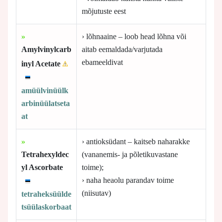
mõjutuste eest
»
› lõhnaaine – loob head lõhna või
Amylvinylcarb
aitab eemaldada/varjutada
ebameeldivat
inyl Acetate
amüülvinüülk
arbinüülatseta
at
»
› antioksüdant – kaitseb naharakke
Tetrahexyldec
(vananemis- ja põletikuvastane
yl Ascorbate
toime);
› naha heaolu parandav toime
(niisutav)
tetraheksüülde
tsüülaskorbaat