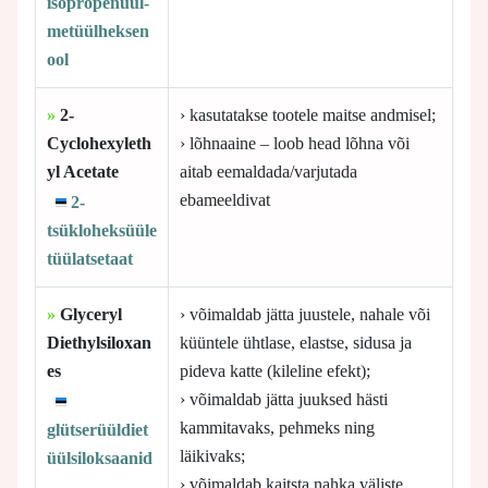
isopropenüül-
metüülheksen
ool
»
2-
› kasutatakse tootele maitse andmisel;
Cyclohexyleth
› lõhnaaine – loob head lõhna või
yl Acetate
aitab eemaldada/varjutada
ebameeldivat
2-
tsükloheksüüle
tüülatsetaat
»
Glyceryl
› võimaldab jätta juustele, nahale või
Diethylsiloxan
küüntele ühtlase, elastse, sidusa ja
es
pideva katte (kileline efekt);
› võimaldab jätta juuksed hästi
kammitavaks, pehmeks ning
glütserüüldiet
läikivaks;
üülsiloksaanid
› võimaldab kaitsta nahka väliste