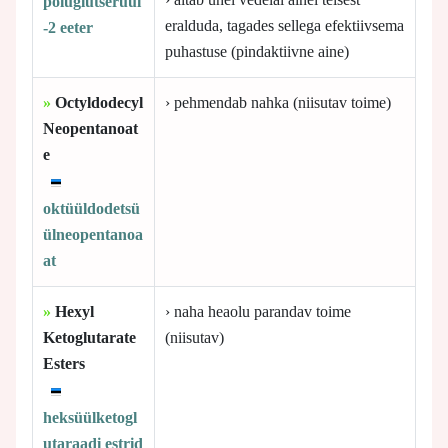
polüglütserüül
eralduda, tagades sellega efektiivsema
-2 eeter
puhastuse (pindaktiivne aine)
»
Octyldodecyl
› pehmendab nahka (niisutav toime)
Neopentanoat
e
oktüüldodetsü
ülneopentanoa
at
»
Hexyl
› naha heaolu parandav toime
Ketoglutarate
(niisutav)
Esters
heksüülketogl
utaraadi estrid