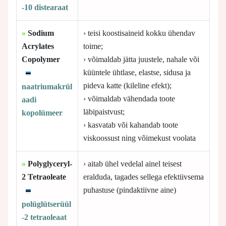
-10 distearaat
»
Sodium
› teisi koostisaineid kokku ühendav
Acrylates
toime;
Copolymer
› võimaldab jätta juustele, nahale või
küüntele ühtlase, elastse, sidusa ja
pideva katte (kileline efekt);
naatriumakrül
› võimaldab vähendada toote
aadi
läbipaistvust;
kopolümeer
› kasvatab või kahandab toote
viskoossust ning võimekust voolata
»
Polyglyceryl-
› aitab ühel vedelal ainel teisest
2 Tetraoleate
eralduda, tagades sellega efektiivsema
puhastuse (pindaktiivne aine)
polüglütserüül
-2 tetraoleaat