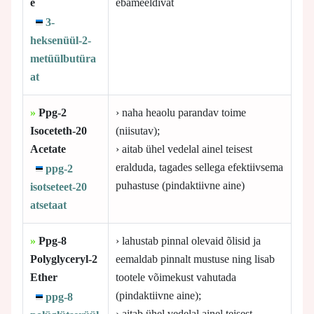
e
ebameeldivat
3-
heksenüül-2-
metüülbutüra
at
»
Ppg-2
› naha heaolu parandav toime
Isoceteth-20
(niisutav);
Acetate
› aitab ühel vedelal ainel teisest
eralduda, tagades sellega efektiivsema
ppg-2
puhastuse (pindaktiivne aine)
isotseteet-20
atsetaat
»
Ppg-8
› lahustab pinnal olevaid õlisid ja
Polyglyceryl-2
eemaldab pinnalt mustuse ning lisab
Ether
tootele võimekust vahutada
(pindaktiivne aine);
ppg-8
› aitab ühel vedelal ainel teisest